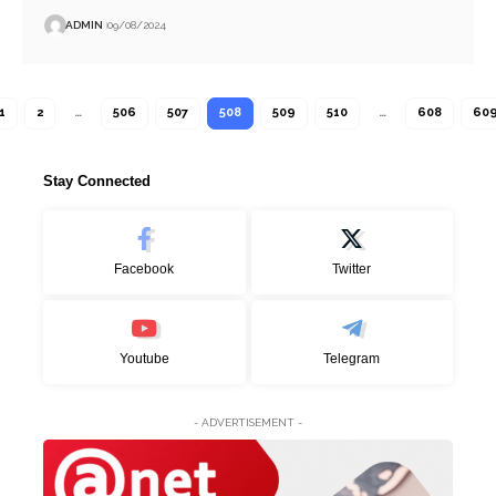
ADMIN
09/08/2024
1
2
…
506
507
508
509
510
…
608
60
Stay Connected
Facebook
Twitter
Youtube
Telegram
- ADVERTISEMENT -