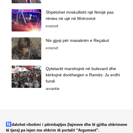
Shpëtohet mrekullisht një fëmijë pas
rënies në ujë në Motrovicë
KOSOVË
Nis gjyqi për masakrën e Reçakut
KOSOVË
Qytetarët marshojnë në bulevard dhe
kërkojnë dorëheqjen e Ramës: Ju erdhi
fundi
SHQIPËRI
Ndalohet ribotimi i përmbajtjes (lajmeve dhe të gjitha shkrimeve
të tjera) pa lejen me shkrim të portalit “Argument”.