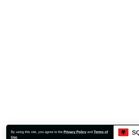
S
By using this site, you agree to the
Privacy Policy
and
Terms of
Accep
Use
.