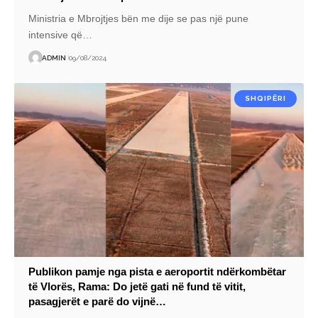
Ministria e Mbrojtjes bën me dije se pas një pune
intensive që
…
ADMIN
09/08/2024
SHQIPËRI
Publikon pamje nga pista e aeroportit ndërkombëtar
të Vlorës, Rama: Do jetë gati në fund të vitit,
pasagjerët e parë do vijnë…