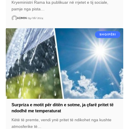
Kryeministri Rama ka publikuar në rrjetet e tij sociale,
pamje nga pista
…
ADMIN
09/08/2024
SHQIPËRI
Surpriza e motit për ditën e sotme, ja çfarë pritet të
ndodhë me temperaturat
Këtë të premte, vendi ynë pritet të ndikohet nga kushte
atmosferike të
…