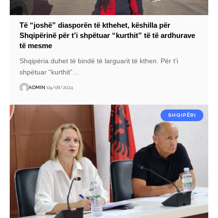
Të “joshë” diasporën të kthehet, këshilla për
Shqipërinë për t’i shpëtuar “kurthit” të të ardhurave
të mesme
Shqipëria duhet të bindë të larguarit të kthen. Për t’i
shpëtuar “kurthit”
…
ADMIN
09/08/2024
SHQIPËRI