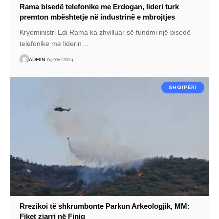
Rama bisedë telefonike me Erdogan, lideri turk
premton mbështetje në industrinë e mbrojtjes
Kryeministri Edi Rama ka zhvilluar së fundmi një bisedë
telefonike me liderin
…
ADMIN
09/08/2024
SHQIPËRI
Rrezikoi të shkrumbonte Parkun Arkeologjik, MM:
Fiket zjarri në Finiq