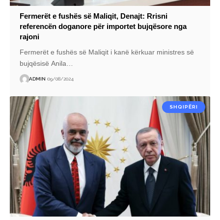
Fermerët e fushës së Maliqit, Denajt: Rrisni
referencën doganore për importet bujqësore nga
rajoni
Fermerët e fushës së Maliqit i kanë kërkuar ministres së
bujqësisë Anila
…
ADMIN
09/08/2024
SHQIPËRI