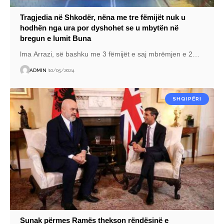
Tragjedia në Shkodër, nëna me tre fëmijët nuk u
hodhën nga ura por dyshohet se u mbytën në
bregun e lumit Buna
lma Arrazi, së bashku me 3 fëmijët e saj mbrëmjen e 2
…
ADMIN
10/05/2024
SHQIPËRI
Sunak përmes Ramës thekson rëndësinë e