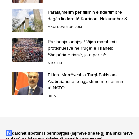
Paralajmërim për fillimin e ndërtimit të
degës lindore të Korridorit Hekurudhor 8
MAQEDONI
TOP LAJM
Pa shenja lodhjeje! Vijon marshimi i
protestuesve në rrugët e Tiranës:
Shqipëria e rinisë, jo e partisë
SHQIPËRI
Fidan: Marrëveshja Turqi-Pakistan-
Arabi Saudite, e ngjashme me nenin 5
të NATO
BOTA
Ndalohet ribotimi i përmbajtjes (lajmeve dhe të gjitha shkrimeve