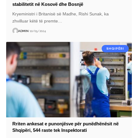
stabilitetit në Kosovë dhe Bosnjë
Kryeministri i Britanisë së Madhe, Rishi Sunak, ka
zhvilluar këtë të premte
…
ADMIN
10/05/2024
SHQIPËRI
Rriten ankesat e punonjësve për punëdhënësit në
Shqipëri, 544 raste tek Inspektorati