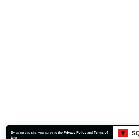
S
By using this site, you agree to the
Privacy Policy
and
Terms of
Accep
Use
.