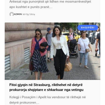
Ankesat nga punonjësit që lidhen me mosmarrëveshjet
apo kushtet e punës pranë
…
ADMIN
10/05/2024
SHQIPËRI
Fitoi gjyqin në Strasburg, rikthehet në detyrë
prokurorja shqiptare e shkarkuar nga vetingu
Kolegji i Posaçëm i Apelit ka vendosur të rikthejë në
detyrë prokuroren
…