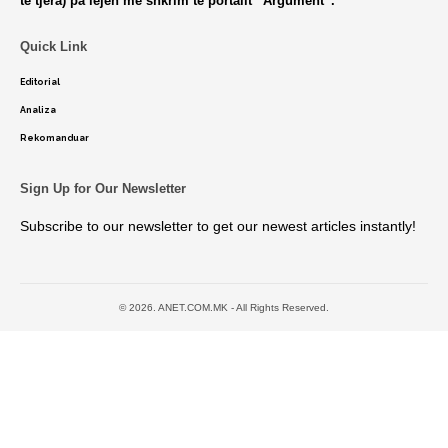
të tjera) pa lejen me shkrim të portalit “Argument”.
Quick Link
Editorial
Analiza
Rekomanduar
Sign Up for Our Newsletter
Subscribe to our newsletter to get our newest articles instantly!
© 2026. ANET.COM.MK - All Rights Reserved.