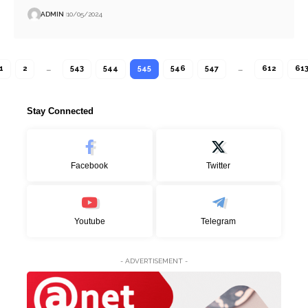
ADMIN
10/05/2024
1
2
…
543
544
545
546
547
…
612
61
Stay Connected
Facebook
Twitter
Youtube
Telegram
- ADVERTISEMENT -