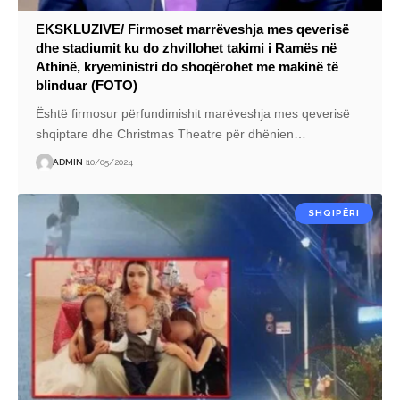
EKSKLUZIVE/ Firmoset marrëveshja mes qeverisë
dhe stadiumit ku do zhvillohet takimi i Ramës në
Athinë, kryeministri do shoqërohet me makinë të
blinduar (FOTO)
Është firmosur përfundimishit marëveshja mes qeverisë
shqiptare dhe Christmas Theatre për dhënien
…
ADMIN
10/05/2024
SHQIPËRI