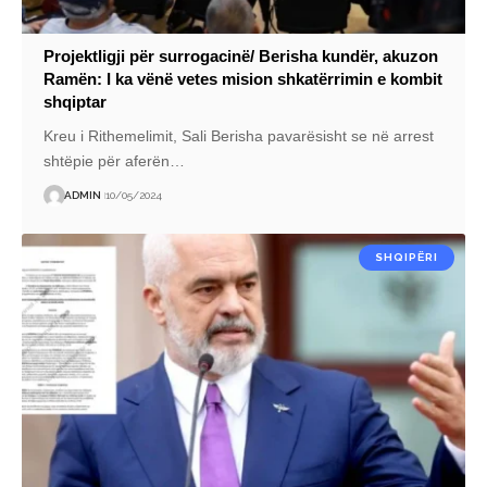
Projektligji për surrogacinë/ Berisha kundër, akuzon
Ramën: I ka vënë vetes mision shkatërrimin e kombit
shqiptar
Kreu i Rithemelimit, Sali Berisha pavarësisht se në arrest
shtëpie për aferën
…
ADMIN
10/05/2024
SHQIPËRI