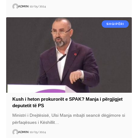
ADMIN
10/05/2024
SHQIPËRI
Kush i heton prokurorët e SPAK? Manja i përgjigjet
deputetit të PS
Ministri i Drejtësisë, Ulsi Manja mbajti seancë dëgjimore si
përfaqësues i Këshillit
…
ADMIN
10/05/2024