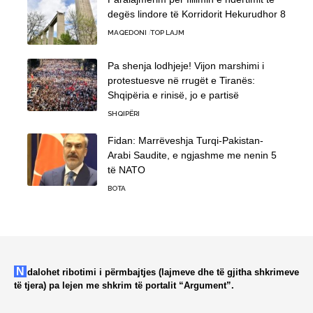
degës lindore të Korridorit Hekurudhor 8
MAQEDONI
TOP LAJM
Pa shenja lodhjeje! Vijon marshimi i
protestuesve në rrugët e Tiranës:
Shqipëria e rinisë, jo e partisë
SHQIPËRI
Fidan: Marrëveshja Turqi-Pakistan-
Arabi Saudite, e ngjashme me nenin 5
të NATO
BOTA
Ndalohet ribotimi i përmbajtjes (lajmeve dhe të gjitha shkrimeve
të tjera) pa lejen me shkrim të portalit “Argument”.