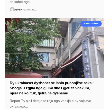
ndikohet nga
…
ADMIN
20/05/2024
SHQIPËRI
Dy ukrainaset dyshohet se ishin punonjëse seksi!
Shoqja u zgjua nga gjumi dhe i gjeti të vdekura,
njëra në kolltuk, tjetra në dysheme
Report Tv sjell detaje të reja nga vdekja e dy vajzave
ukrainase
…