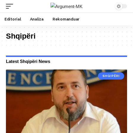
Editorial
Analiza
Rekomanduar
Shqipëri
Latest Shqipëri News
SHQIPËRI