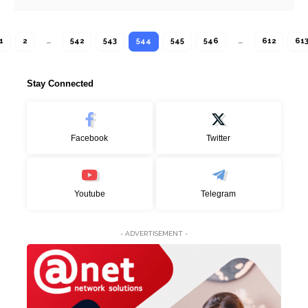
1
2
…
542
543
544
545
546
…
612
61
Stay Connected
Facebook
Twitter
Youtube
Telegram
- ADVERTISEMENT -