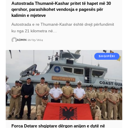
Autostrada Thumanë-Kashar pritet të hapet më 30
qershor, parashikohet vendosja e pagesës për
kalimin e mjeteve
Autostrada e re Thumanë-Kashar është drejt përfundimit
ku nga 21 kilometra në
…
ADMIN
20/05/2024
SHQIPËRI
Forca Detare shqiptare dërgon anijen e dytë në