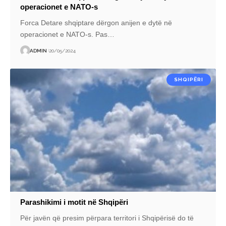
operacionet e NATO-s
Forca Detare shqiptare dërgon anijen e dytë në
operacionet e NATO-s. Pas
…
ADMIN
20/05/2024
SHQIPËRI
Parashikimi i motit në Shqipëri
Për javën që presim përpara territori i Shqipërisë do të