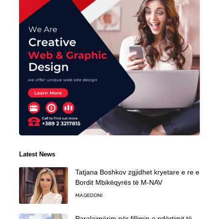
Latest News
Tatjana Boshkov zgjidhet kryetare e re e
Bordit Mbikëqyrës të M-NAV
MAQEDONI
Paralajmërim për fillimin e ndërtimit të