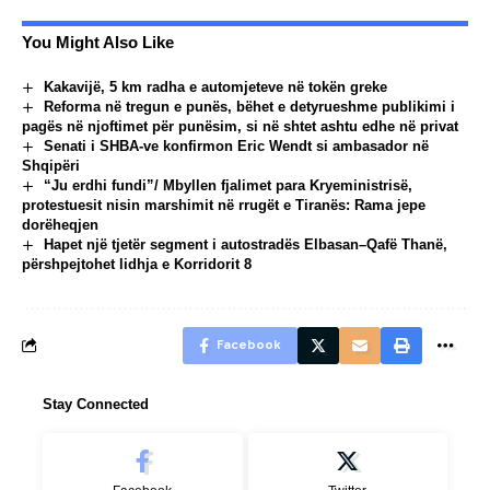
You Might Also Like
Kakavijë, 5 km radha e automjeteve në tokën greke
Reforma në tregun e punës, bëhet e detyrueshme publikimi i
pagës në njoftimet për punësim, si në shtet ashtu edhe në privat
Senati i SHBA-ve konfirmon Eric Wendt si ambasador në
Shqipëri
“Ju erdhi fundi”/ Mbyllen fjalimet para Kryeministrisë,
protestuesit nisin marshimit në rrugët e Tiranës: Rama jepe
dorëheqjen
Hapet një tjetër segment i autostradës Elbasan–Qafë Thanë,
përshpejtohet lidhja e Korridorit 8
Facebook
Stay Connected