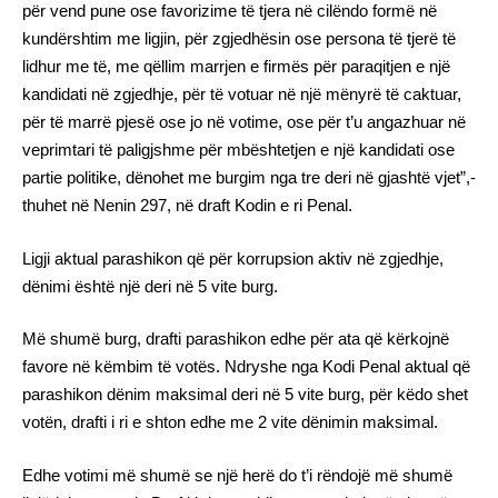
për vend pune ose favorizime të tjera në cilëndo formë në
kundërshtim me ligjin, për zgjedhësin ose persona të tjerë të
lidhur me të, me qëllim marrjen e firmës për paraqitjen e një
kandidati në zgjedhje, për të votuar në një mënyrë të caktuar,
për të marrë pjesë ose jo në votime, ose për t’u angazhuar në
veprimtari të paligjshme për mbështetjen e një kandidati ose
partie politike, dënohet me burgim nga tre deri në gjashtë vjet”,-
thuhet në Nenin 297, në draft Kodin e ri Penal.
Ligji aktual parashikon që për korrupsion aktiv në zgjedhje,
dënimi është një deri në 5 vite burg.
Më shumë burg, drafti parashikon edhe për ata që kërkojnë
favore në këmbim të votës. Ndryshe nga Kodi Penal aktual që
parashikon dënim maksimal deri në 5 vite burg, për këdo shet
votën, drafti i ri e shton edhe me 2 vite dënimin maksimal.
Edhe votimi më shumë se një herë do t’i rëndojë më shumë