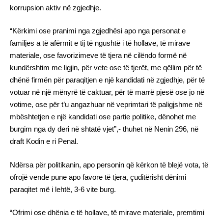
korrupsion aktiv në zgjedhje.
“Kërkimi ose pranimi nga zgjedhësi apo nga personat e
familjes a të afërmit e tij të ngushtë i të hollave, të mirave
materiale, ose favorizimeve të tjera në cilëndo formë në
kundërshtim me ligjin, për vete ose të tjerët, me qëllim për të
dhënë firmën për paraqitjen e një kandidati në zgjedhje, për të
votuar në një mënyrë të caktuar, për të marrë pjesë ose jo në
votime, ose për t’u angazhuar në veprimtari të paligjshme në
mbështetjen e një kandidati ose partie politike, dënohet me
burgim nga dy deri në shtatë vjet”,- thuhet në Nenin 296, në
draft Kodin e ri Penal.
Ndërsa për politikanin, apo personin që kërkon të blejë vota, të
ofrojë vende pune apo favore të tjera, çuditërisht dënimi
paraqitet më i lehtë, 3-6 vite burg.
“Ofrimi ose dhënia e të hollave, të mirave materiale, premtimi