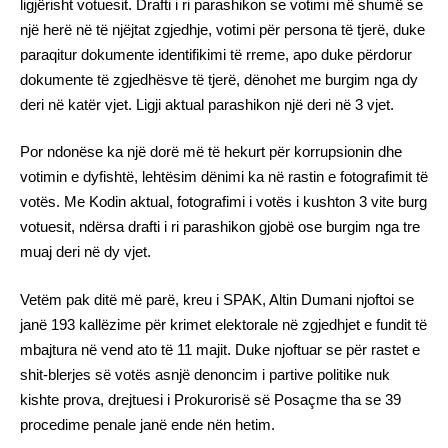
ligjërisht votuesit. Drafti i ri parashikon se votimi më shumë se
një herë në të njëjtat zgjedhje, votimi për persona të tjerë, duke
paraqitur dokumente identifikimi të rreme, apo duke përdorur
dokumente të zgjedhësve të tjerë, dënohet me burgim nga dy
deri në katër vjet. Ligji aktual parashikon një deri në 3 vjet.
Por ndonëse ka një dorë më të hekurt për korrupsionin dhe
votimin e dyfishtë, lehtësim dënimi ka në rastin e fotografimit të
votës. Me Kodin aktual, fotografimi i votës i kushton 3 vite burg
votuesit, ndërsa drafti i ri parashikon gjobë ose burgim nga tre
muaj deri në dy vjet.
Vetëm pak ditë më parë, kreu i SPAK, Altin Dumani njoftoi se
janë 193 kallëzime për krimet elektorale në zgjedhjet e fundit të
mbajtura në vend ato të 11 majit. Duke njoftuar se për rastet e
shit-blerjes së votës asnjë denoncim i partive politike nuk
kishte prova, drejtuesi i Prokurorisë së Posaçme tha se 39
procedime penale janë ende nën hetim.