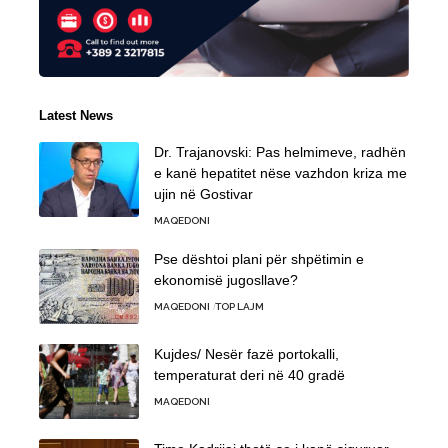
Latest News
Dr. Trajanovski: Pas helmimeve, radhën
e kanë hepatitet nëse vazhdon kriza me
ujin në Gostivar
MAQEDONI
Pse dështoi plani për shpëtimin e
ekonomisë jugosllave?
MAQEDONI
TOP LAJM
Kujdes/ Nesër fazë portokalli,
temperaturat deri në 40 gradë
MAQEDONI