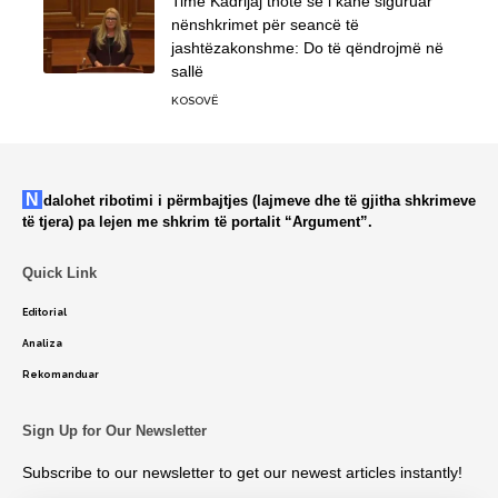
Time Kadrijaj thotë se i kanë siguruar
nënshkrimet për seancë të
jashtëzakonshme: Do të qëndrojmë në
sallë
KOSOVË
Ndalohet ribotimi i përmbajtjes (lajmeve dhe të gjitha shkrimeve
të tjera) pa lejen me shkrim të portalit “Argument”.
Quick Link
Editorial
Analiza
Rekomanduar
Sign Up for Our Newsletter
Subscribe to our newsletter to get our newest articles instantly!