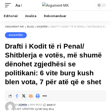
Aa
Font
Resizer
Editorial
Analiza
Rekomanduar
ARGUMENT-MK
>
BLOG
>
SHQIPËRI
>
DRAFTI I KODIT TË RI PENAL/ SHITBLERJA E VOTËS, MË SHUMË DËNOHET ZGJEDHËSI SE POLITIKANI: 6 VITE BURG KUSH BLEN VOTA, 7 PËR ATË QË E SHET
SHQIPËRI
Drafti i Kodit të ri Penal/
Shitblerja e votës, më shumë
dënohet zgjedhësi se
politikani: 6 vite burg kush
blen vota, 7 për atë që e shet
BY
ADMIN
4 MIN READ
LAST UPDATED: 03/08/2025 18:14