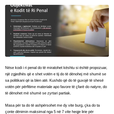
Nëse kodi i ri penal do të miratohet kështu si është propozuar,
një zgjedhës që e shet votën e tij do të dënohej më shumë se
sa politikani që ia blen atë. Kushdo që do të guxojë të shesë
votën për përfitime materiale apo favore të çfarë do natyre, do
të dënohet më shumë se zyrtari partiak.
Masa për ta do të ashpërsohet me dy vite burg, çka do ta
çonte dënimin maksimal nga 5 në 7 vite heqje lirie për