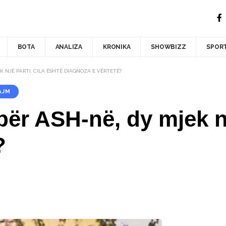
BOTA
ANALIZA
KRONIKA
SHOWBIZZ
SPOR
K NJË PARTI, CILA ËSHTË DIAGNOZA E VËRTETË?
AJM
për ASH-në, dy mjek nj
?