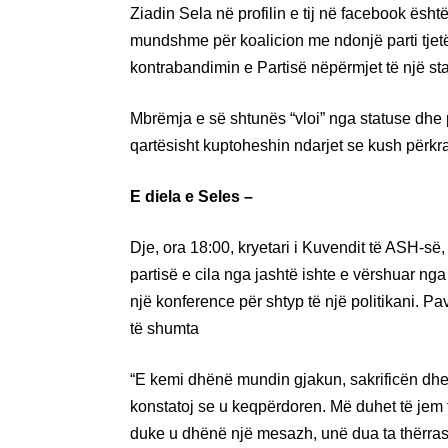
Ziadin Sela në profilin e tij në facebook ësht
mundshme për koalicion me ndonjë parti tjetër. 
kontrabandimin e Partisë nëpërmjet të një sta
Mbrëmja e së shtunës “vloi” nga statuse dhe
qartësisht kuptoheshin ndarjet se kush përkr
E diela e Seles –
Dje, ora 18:00, kryetari i Kuvendit të ASH-së
partisë e cila nga jashtë ishte e vërshuar ng
një konference për shtyp të një politikani. P
të shumta
“E kemi dhënë mundin gjakun, sakrificën dhe 
konstatoj se u keqpërdoren. Më duhet të jem
duke u dhënë një mesazh, unë dua ta thërra