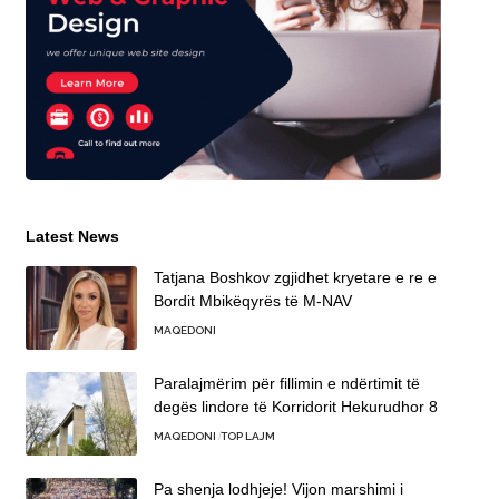
Latest News
Tatjana Boshkov zgjidhet kryetare e re e
Bordit Mbikëqyrës të M-NAV
MAQEDONI
Paralajmërim për fillimin e ndërtimit të
degës lindore të Korridorit Hekurudhor 8
MAQEDONI
TOP LAJM
Pa shenja lodhjeje! Vijon marshimi i