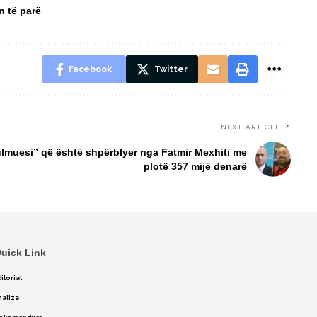
n të parë
Facebook
Twitter
NEXT ARTICLE
lmuesi” që është shpërblyer nga Fatmir Mexhiti me
plotë 357 mijë denarë
uick Link
itorial
naliza