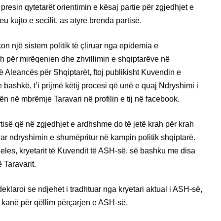
esin qytetarët orientimin e kësaj partie për zgjedhjet e
eu kujto e secilit, as atyre brenda partisë.
on një sistem politik të çliruar nga epidemia e
dh për mirëqenien dhe zhvillimin e shqiptarëve në
të Aleancës për Shqiptarët, ftoj publikisht Kuvendin e
bashkë, t’i prijmë këtij procesi që unë e quaj Ndryshimi i
n në mbrëmje Taravari në profilin e tij në facebook.
tisë që në zgjedhjet e ardhshme do të jetë krah për krah
uar ndryshimin e shumëpritur në kampin politik shqiptarë.
 Seles, kryetarit të Kuvendit të ASH-së, së bashku me disa
ë Taravarit.
eklaroi se ndjehet i tradhtuar nga kryetari aktual i ASH-së,
e kanë për qëllim përçarjen e ASH-së.