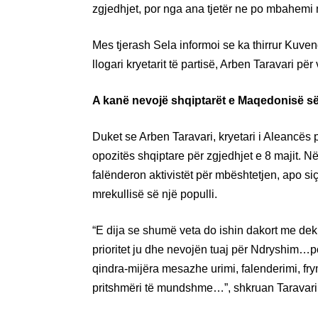
zgjedhjet, por nga ana tjetër ne po mbahemi n
Mes tjerash Sela informoi se ka thirrur Kuvend
llogari kryetarit të partisë, Arben Taravari për 
A kanë nevojë shqiptarët e Maqedonisë së
Duket se Arben Taravari, kryetari i Aleancës 
opozitës shqiptare për zgjedhjet e 8 majit. Në
falënderon aktivistët për mbështetjen, apo siç
mrekullisë së një populli.
“E dija se shumë veta do ishin dakort me dek
prioritet ju dhe nevojën tuaj për Ndryshim…po
qindra-mijëra mesazhe urimi, falenderimi, fr
pritshmëri të mundshme…”, shkruan Taravari