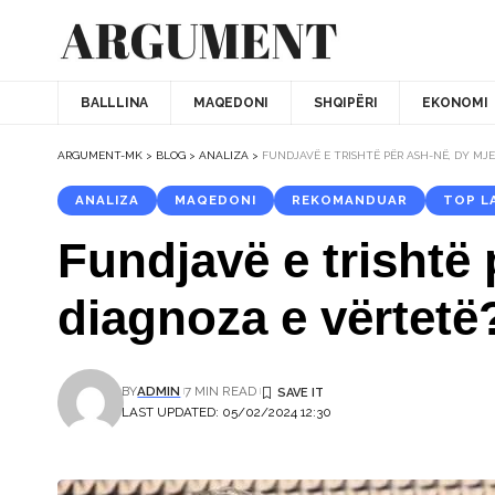
BALLLINA
MAQEDONI
SHQIPËRI
EKONOMI
ARGUMENT-MK
>
BLOG
>
ANALIZA
>
FUNDJAVË E TRISHTË PËR ASH-NË, DY MJE
ANALIZA
MAQEDONI
REKOMANDUAR
TOP L
Fundjavë e trishtë 
diagnoza e vërtetë
BY
ADMIN
7 MIN READ
LAST UPDATED: 05/02/2024 12:30