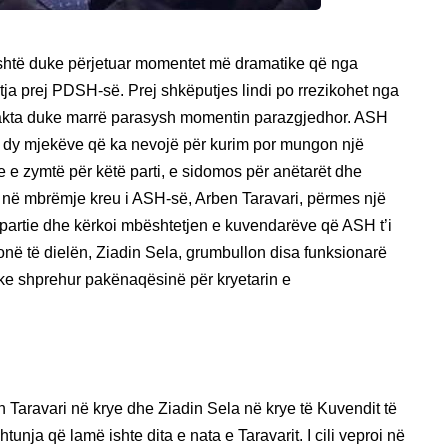
shtë duke përjetuar momentet më dramatike që nga
ja prej PDSH-së. Prej shkëputjes lindi po rrezikohet nga
ë pakta duke marrë parasysh momentin parazgjedhor. ASH
es dy mjekëve që ka nevojë për kurim por mungon një
e e zymtë për këtë parti, e sidomos për anëtarët dhe
n në mbrëmje kreu i ASH-së, Arben Taravari, përmes një
er partie dhe kërkoi mbështetjen e kuvendarëve që ASH t’i
vonë të dielën, Ziadin Sela, grumbullon disa funksionarë
uke shprehur pakënaqësinë për kryetarin e
Taravari në krye dhe Ziadin Sela në krye të Kuvendit të
tunja që lamë ishte dita e nata e Taravarit. I cili veproi në