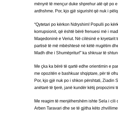
mënyrë të mençur duke shprehur atë që po e pr
ardhshme. Por, kjo gjë sigurisht që nuk i pëlq
“Qytetari po kërkon Ndryshim! Populli po kërk
korrupsionit, që është bërë frenuesi më i ma
Maqedoninë e Veriut. Në cilësinë e kryetarit 
partisë të më mbështesë në këtë rrugëtim dhe 
Madh dhe i Shumëpritur!” ka shkruar të shtunë
Me çka ka bërë të qartë edhe orientimin e par
me opozitën e bashkuar shqiptare, për të ofr
Por, kjo gjë nuk po i shkon përshtati, Ziadin
anëtarë të tjerë, janë kundër këtij propozimi t
Me reagim të menjëhershëm ishte Sela i cili d
Arben Taravari dhe se të gjitha këto zhvillim