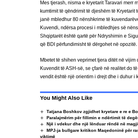
Mes tjerash, nisma e kryetarit Taravari mer
kumtimit të qëndrimit të djeshëm të Kryetarit 
janë mbledhur 80 nënshkrime të kuvendarëve
Kuvendi, ndërsa procesi i mbledhjes së nëns
Shqiptarët është qartë për Ndryshimin e Sigurt.
që BDI përfundimisht të dërgohet në opozitë. 
Mbetet të shihen veprimet tjera ditët në viji
Kuvendit të ASH-së, se çfarë në realitet do t
vendit është një orientim i drejt dhe i duhur i 
You Might Also Like
Tatjana Boshkov zgjidhet kryetare e re e B
Paralajmërim për fillimin e ndërtimit të deg
Një i vdekur dhe një lënduar rëndë në magj
MPJ-ja bullgare kritikon Maqedoninë për ras
viktimë