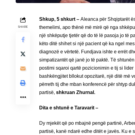
Shkup, 5 shkurt –
Aleanca për Shqiptarët ë
themelimi, apo thënë më mirë që nga shkëput
SHARE
një shkëputje tjetër që do të lë pasoja jo t
këto ditë shihet si një pacient që ka ngel m
diagnozë e vërtetë. Fundjava ishte e errët dh
simpatizantët që janë jo të paktë. Të shtunë
postimi sqaroi qartë pozicionimin e tij si lid
bashkëngjitet bllokut opozitarë, një ditë më 
përreth tij dhe mban konferencë për shtyp d
partisë,
shkruan Zhurnal.
Dita e shtunë e Taravarit –
Dy mjekët që po mbajnë pengë partinë, Arben 
partisë, kanë ndarë edhe ditët e javës. Ku e sh