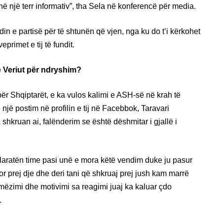
ë një terr informativ”, tha Sela në konferencë për media.
in e partisë për të shtunën që vjen, nga ku do t’i kërkohet
veprimet e tij të fundit.
 Veriut për ndryshim?
për Shqiptarët, e ka vulos kalimi e ASH-së në krah të
 një postim në profilin e tij në Facebbok, Taravari
 shkruan ai, falënderim se është dëshmitar i gjallë i
laratën time pasi unë e mora këtë vendim duke ju pasur
r prej dje dhe deri tani që shkruaj prej jush kam marrë
ymëzimi dhe motivimi sa reagimi juaj ka kaluar çdo
.