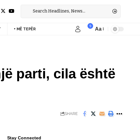
9
Aa
T
+ MË TEPËR
Font
Resizer
ë parti, cila është
SHARE
Stay Connected