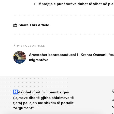
Mbrojtja e punëtorëve duhet të vihet në pla
Share This Article
PREVIOUS ARTICLE
Arrestohet kontrabanduesi i
Krenar Osmani, “su
migrantëve
Q
Ndalohet ribotimi i përmbajtjes
(lajmeve dhe të gjitha shkrimeve të
Ed
tjera) pa lejen me shkrim të portalit
“Argument”.
A