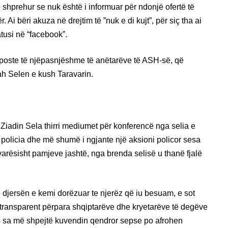
ë shprehur se nuk është i informuar për ndonjë ofertë të
Ai bëri akuza në drejtim të ”nuk e di kujt”, për siç tha ai
tusi në “facebook”.
 poste të njëpasnjëshme të anëtarëve të ASH-së, që
ah Selen e kush Taravarin.
, Ziadin Sela thirri mediumet për konferencë nga selia e
a policia dhe më shumë i ngjante një aksioni policor sesa
avarësisht pamjeve jashtë, nga brenda selisë u thanë fjalë
djersën e kemi dorëzuar te njerëz që iu besuam, e sot
 transparent përpara shqiptarëve dhe kryetarëve të degëve
s sa më shpejtë kuvendin qendror sepse po afrohen