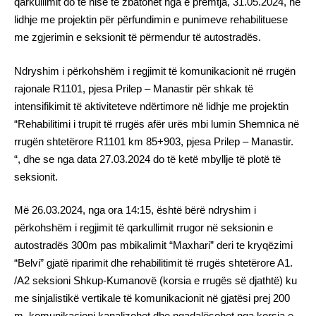
qarkullimit do të nisë të zbatohet nga e premtja, 31.05.2024, në
lidhje me projektin për përfundimin e punimeve rehabilituese
me zgjerimin e seksionit të përmendur të autostradës.
Ndryshim i përkohshëm i regjimit të komunikacionit në rrugën
rajonale R1101, pjesa Prilep – Manastir për shkak të
intensifikimit të aktiviteteve ndërtimore në lidhje me projektin
“Rehabilitimi i trupit të rrugës afër urës mbi lumin Shemnica në
rrugën shtetërore R1101 km 85+903, pjesa Prilep – Manastir.
“, dhe se nga data 27.03.2024 do të ketë mbyllje të plotë të
seksionit.
Më 26.03.2024, nga ora 14:15, është bërë ndryshim i
përkohshëm i regjimit të qarkullimit rrugor në seksionin e
autostradës 300m pas mbikalimit “Maxhari” deri te kryqëzimi
“Belvi” gjatë riparimit dhe rehabilitimit të rrugës shtetërore A1.
/A2 seksioni Shkup-Kumanovë (korsia e rrugës së djathtë) ku
me sinjalistikë vertikale të komunikacionit në gjatësi prej 200
m, komunikacioni kanalizohet dhe ngadalësohet nga korsia e