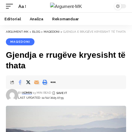
Aa
Font
Resizer
Editorial
Analiza
Rekomanduar
ARGUMENT-MK
>
BLOG
>
MAQEDONI
>
GJENDJA E RRUGËVE KRYESISHT TË THATA
MAQEDONI
Gjendja e rrugëve kryesisht të
thata
BY
ADMIN
13 MIN READ
LAST UPDATED: 11/02/2025 07:55