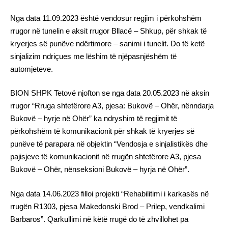
Nga data 11.09.2023 është vendosur regjim i përkohshëm
rrugor në tunelin e aksit rrugor Bllacë – Shkup, për shkak të
kryerjes së punëve ndërtimore – sanimi i tunelit. Do të ketë
sinjalizim ndriçues me lëshim të njëpasnjëshëm të
automjeteve.
BION SHPK Tetovë njofton se nga data 20.05.2023 në aksin
rrugor “Rruga shtetërore A3, pjesa: Bukovë – Ohër, nënndarja
Bukovë – hyrje në Ohër” ka ndryshim të regjimit të
përkohshëm të komunikacionit për shkak të kryerjes së
punëve të parapara në objektin “Vendosja e sinjalistikës dhe
pajisjeve të komunikacionit në rrugën shtetërore A3, pjesa
Bukovë – Ohër, nënseksioni Bukovë – hyrja në Ohër”.
Nga data 14.06.2023 filloi projekti “Rehabilitimi i karkasës në
rrugën R1303, pjesa Makedonski Brod – Prilep, vendkalimi
Barbaros”. Qarkullimi në këtë rrugë do të zhvillohet pa