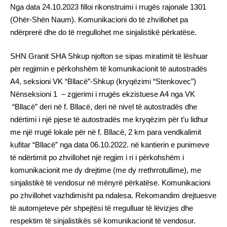
Nga data 24.10.2023 filloi rikonstruimi i rrugës rajonale 1301
(Ohër-Shën Naum). Komunikacioni do të zhvillohet pa
ndërprerë dhe do të rregullohet me sinjalistikë përkatëse.
SHN Granit SHA Shkup njofton se sipas miratimit të lëshuar
për regjimin e përkohshëm të komunikacionit të autostradës
A4, seksioni VK “Bllacë”-Shkup (kryqëzimi “Stenkovec”)
Nënseksioni 1 – zgjerimi i rrugës ekzistuese A4 nga VK
“Bllacë” deri në f. Bllacë, deri në nivel të autostradës dhe
ndërtimi i një pjese të autostradës me kryqëzim për t’u lidhur
me një rrugë lokale për në f. Bllacë, 2 km para vendkalimit
kufitar “Bllacë” nga data 06.10.2022. në kantierin e punimeve
të ndërtimit po zhvillohet një regjim i ri i përkohshëm i
komunikacionit me dy drejtime (me dy rrethrrotullime), me
sinjalistikë të vendosur në mënyrë përkatëse. Komunikacioni
po zhvillohet vazhdimisht pa ndalesa. Rekomandim drejtuesve
të automjeteve për shpejtësi të rregulluar të lëvizjes dhe
respektim të sinjalistikës së komunikacionit të vendosur.