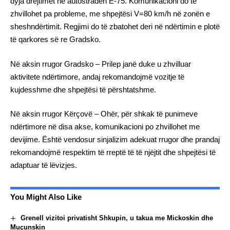
dyja drejtimet në autostradën E-75. Komunikacioni do të
zhvillohet pa probleme, me shpejtësi V=80 km/h në zonën e
sheshndërtimit. Regjimi do të zbatohet deri në ndërtimin e plotë
të qarkores së re Gradsko.
Në aksin rrugor Gradsko – Prilep janë duke u zhvilluar
aktivitete ndërtimore, andaj rekomandojmë vozitje të
kujdesshme dhe shpejtësi të përshtatshme.
Në aksin rrugor Kërçovë – Ohër, për shkak të punimeve
ndërtimore në disa akse, komunikacioni po zhvillohet me
devijime. Është vendosur sinjalizim adekuat rrugor dhe prandaj
rekomandojmë respektim të rreptë të të njëjtit dhe shpejtësi të
adaptuar të lëvizjes.
You Might Also Like
Grenell vizitoi privatisht Shkupin, u takua me Mickoskin dhe
Muçunskin