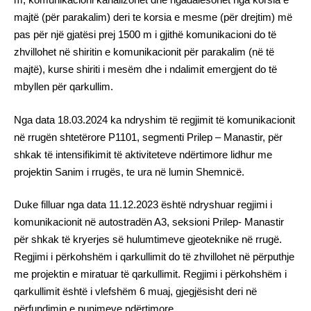
majtë (për parakalim) deri te korsia e mesme (për drejtim) më
pas për një gjatësi prej 1500 m i gjithë komunikacioni do të
zhvillohet në shiritin e komunikacionit për parakalim (në të
majtë), kurse shiriti i mesëm dhe i ndalimit emergjent do të
mbyllen për qarkullim.
Nga data 18.03.2024 ka ndryshim të regjimit të komunikacionit
në rrugën shtetërore Р1101, segmenti Prilep – Manastir, për
shkak të intensifikimit të aktiviteteve ndërtimore lidhur me
projektin Sanim i rrugës, te ura në lumin Shemnicë.
Duke filluar nga data 11.12.2023 është ndryshuar regjimi i
komunikacionit në autostradën A3, seksioni Prilep- Manastir
për shkak të kryerjes së hulumtimeve gjeoteknike në rrugë.
Regjimi i përkohshëm i qarkullimit do të zhvillohet në përputhje
me projektin e miratuar të qarkullimit. Regjimi i përkohshëm i
qarkullimit është i vlefshëm 6 muaj, gjegjësisht deri në
përfundimin e punimeve ndërtimore.