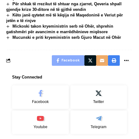
Për shkak të rrezikut të shtuar nga zjarret, Qeveria shpall
gjendje krize 30-ditore në të gjithë vendin
Këto janë qytetet më të këqija në Maqedoninë e Veriut për
jetën e të rinjve
Mickoski takon kryeministrin serb në Ohër, shprehin
gatishmëri për avancimin e marrëdhënieve miqësore
Mucunski e priti kryeministrin serb Gjuro Macut në Ohër
Facebook
Stay Connected
Facebook
Twitter
Youtube
Telegram