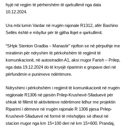
hyjë në regjim të përhershëm të qarkullimit nga data
10.12.2024.
Ura mbi lumin Vardar në rrugën rajonale R1312, afër Bashino
Sellës është e mbyllur për të gjitha llojet e qarkullimit.
“SHpk Stenton Gradba – Manastir” njofton se në përputhje me
miratimin për ndryshim të përkohshëm të regjimit të
komunikacionit, në autostradën A1, aksi rrugor Farish – Prilep,
nga data 19.12.2024 do të kryejë riparimin e gropave deri në
përfundimin e punimeve ndërtimore.
Ndryshimi i përkohshëm i regjimit të komunikacionit në rrugën
regjionale R1306 në pjesën Prilep-Krushevë-Slladuevë për
shkak të fillimit të aktiviteteve ndërtimore lidhur me projektin
Riparimi i dëmeve në rrugën rajonale R 1306 pjesa Prilep-
Krushevë-Slladuevë në formë të rrëshqitjes së dheut në
stacion rrugor nga km 15+100 deri në km 15+600. Prandaj,