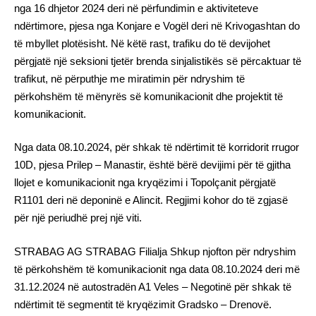
nga 16 dhjetor 2024 deri në përfundimin e aktiviteteve
ndërtimore, pjesa nga Konjare e Vogël deri në Krivogashtan do
të mbyllet plotësisht. Në këtë rast, trafiku do të devijohet
përgjatë një seksioni tjetër brenda sinjalistikës së përcaktuar të
trafikut, në përputhje me miratimin për ndryshim të
përkohshëm të mënyrës së komunikacionit dhe projektit të
komunikacionit.
Nga data 08.10.2024, për shkak të ndërtimit të korridorit rrugor
10D, pjesa Prilep – Manastir, është bërë devijimi për të gjitha
llojet e komunikacionit nga kryqëzimi i Topolçanit përgjatë
R1101 deri në deponinë e Alincit. Regjimi kohor do të zgjasë
për një periudhë prej një viti.
STRABAG AG STRABAG Filialja Shkup njofton për ndryshim
të përkohshëm të komunikacionit nga data 08.10.2024 deri më
31.12.2024 në autostradën A1 Veles – Negotinë për shkak të
ndërtimit të segmentit të kryqëzimit Gradsko – Drenovë.