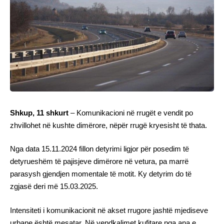
Shkup, 11 shkurt
– Komunikacioni në rrugët e vendit po
zhvillohet në kushte dimërore, nëpër rrugë kryesisht të thata.
Nga data 15.11.2024 fillon detyrimi ligjor për posedim të
detyrueshëm të pajisjeve dimërore në vetura, pa marrë
parasysh gjendjen momentale të motit. Ky detyrim do të
zgjasë deri më 15.03.2025.
Intensiteti i komunikacionit në akset rrugore jashtë mjediseve
urbane është mesatar. Në vendkalimet kufitare nga ana e