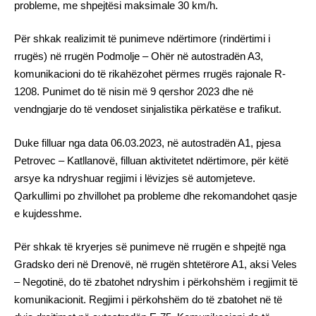
probleme, me shpejtësi maksimale 30 km/h.
Për shkak realizimit të punimeve ndërtimore (rindërtimi i
rrugës) në rrugën Podmolje – Ohër në autostradën A3,
komunikacioni do të rikahëzohet përmes rrugës rajonale R-
1208. Punimet do të nisin më 9 qershor 2023 dhe në
vendngjarje do të vendoset sinjalistika përkatëse e trafikut.
Duke filluar nga data 06.03.2023, në autostradën A1, pjesa
Petrovec – Katllanovë, filluan aktivitetet ndërtimore, për këtë
arsye ka ndryshuar regjimi i lëvizjes së automjeteve.
Qarkullimi po zhvillohet pa probleme dhe rekomandohet qasje
e kujdesshme.
Për shkak të kryerjes së punimeve në rrugën e shpejtë nga
Gradsko deri në Drenovë, në rrugën shtetërore A1, aksi Veles
– Negotinë, do të zbatohet ndryshim i përkohshëm i regjimit të
komunikacionit. Regjimi i përkohshëm do të zbatohet në të