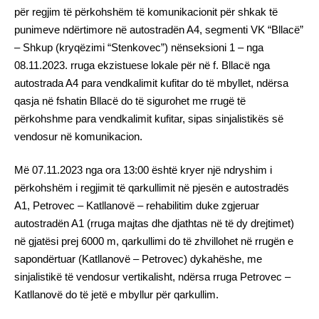
për regjim të përkohshëm të komunikacionit për shkak të
punimeve ndërtimore në autostradën A4, segmenti VK “Bllacë”
– Shkup (kryqëzimi “Stenkovec”) nënseksioni 1 – nga
08.11.2023. rruga ekzistuese lokale për në f. Bllacë nga
autostrada A4 para vendkalimit kufitar do të mbyllet, ndërsa
qasja në fshatin Bllacë do të sigurohet me rrugë të
përkohshme para vendkalimit kufitar, sipas sinjalistikës së
vendosur në komunikacion.
Më 07.11.2023 nga ora 13:00 është kryer një ndryshim i
përkohshëm i regjimit të qarkullimit në pjesën e autostradës
A1, Petrovec – Katllanovë – rehabilitim duke zgjeruar
autostradën A1 (rruga majtas dhe djathtas në të dy drejtimet)
në gjatësi prej 6000 m, qarkullimi do të zhvillohet në rrugën e
sapondërtuar (Katllanovë – Petrovec) dykahëshe, me
sinjalistikë të vendosur vertikalisht, ndërsa rruga Petrovec –
Katllanovë do të jetë e mbyllur për qarkullim.