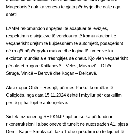
Maqedonisë nuk ka vonesa të gjata për hyrje dhe dalje nga
shteti.
LAMM rekomandon shpejtësi të adaptuar të lëvizjes,
respektimin e sinjaleve të vendosura të komunikacionit e
veçanërisht drejtim të kujdesshëm të automjetit, posaçërisht
në rrugët nëpër gryka malore dhe lugina të lumenjve ku
ekziston mundësia e rrëshqitjes së dheut. Kjo vlen veçanërisht
për akset rrugore Katllanovë – Veles, Mavrovë – Dibër –
Strugë, Vinicë – Berovë dhe Koçan – Dellçevë.
Aksi rrugor Ohër – Resnjë, përmes Parkut kombëtar të
Galiçicës, nga data 15.11.2024 është i mbyllur për qarkullim
për të gjitha llojet e automjeteve.
Sintek Inzhenering SHPKNJP njofton se ka përfunduar
rikonstruksioni i tubacioneve të tunelit në autostradën A1, pjesa
Demir Kapi – Smokvicë, faza 1 dhe qarkullimi do të lejohet të