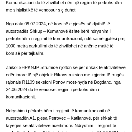
Komunikacioni do të zhvillohet nën një regjim të përkohshëm
me sinjalistikë të vendosur siç duhet.
Nga data 09.07.2024, në korsinë e pjesës së djathtë të
autostradës Shkup – Kumanovë është bërë ndryshim i
përkohshëm i regjimit të komunikacionit, ndërsa në gjatësi prej
1000 metra qarkullimi do të zhvillohet në anën e majtë të
korsisë për tejkalim.
Zhikol SHPKNJP Strumicë njofton se për shkak të aktiviteteve
ndërtimore të një objekti: Rikonstruksion me zgjerim të rrugës
rajonale R1109 seksioni Ponov most-hyrja në Bogdanc, nga
24.06.2024 do të vendoset regjim i përkohshëm i
komunikacionit.
Ndryshim i përkohshëm i regjimit të komunikacionit në
autostradën A1, pjesa Petrovec – Katllanovë, për shkak të
kryerjes së aktiviteteve ndërtimore. Ndryshimi i regjimit të