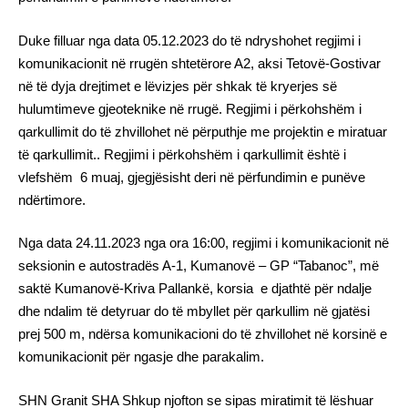
Duke filluar nga data 05.12.2023 do të ndryshohet regjimi i
komunikacionit në rrugën shtetërore A2, aksi Tetovë-Gostivar
në të dyja drejtimet e lëvizjes për shkak të kryerjes së
hulumtimeve gjeoteknike në rrugë. Regjimi i përkohshëm i
qarkullimit do të zhvillohet në përputhje me projektin e miratuar
të qarkullimit.. Regjimi i përkohshëm i qarkullimit është i
vlefshëm 6 muaj, gjegjësisht deri në përfundimin e punëve
ndërtimore.
Nga data 24.11.2023 nga ora 16:00, regjimi i komunikacionit në
seksionin e autostradës A-1, Kumanovë – GP “Tabanoc”, më
saktë Kumanovë-Kriva Pallankë, korsia e djathtë për ndalje
dhe ndalim të detyruar do të mbyllet për qarkullim në gjatësi
prej 500 m, ndërsa komunikacioni do të zhvillohet në korsinë e
komunikacionit për ngasje dhe parakalim.
SHN Granit SHA Shkup njofton se sipas miratimit të lëshuar