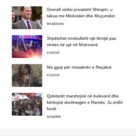
Grenell vizitoi privatisht Shkupin, u
takua me Mickoskin dhe Muçunskin
MAQEDONI
Shpëtohet mrekullisht një fëmijë pas
rënies në ujë në Motrovicë
KOSOVË
Nis gjyqi për masakrën e Reçakut
KOSOVË
Qytetarët marshojnë në bulevard dhe
kërkojnë dorëheqjen e Ramës: Ju erdhi
fundi
SHQIPËRI