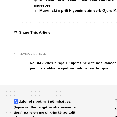
Mickoski takon kryeministrin serb në Ohër,
miqësore
Mucunski e priti kryeministrin serb Gjuro 
Share This Article
PREVIOUS ARTICLE
Në RMV vdesin nga 10 njerëz në ditë nga kanceri
për citostatikët e vjedhur hetimet vazhdojnë!
Q
Ndalohet ribotimi i përmbajtjes
(lajmeve dhe të gjitha shkrimeve të
Ed
tjera) pa lejen me shkrim të portalit
A