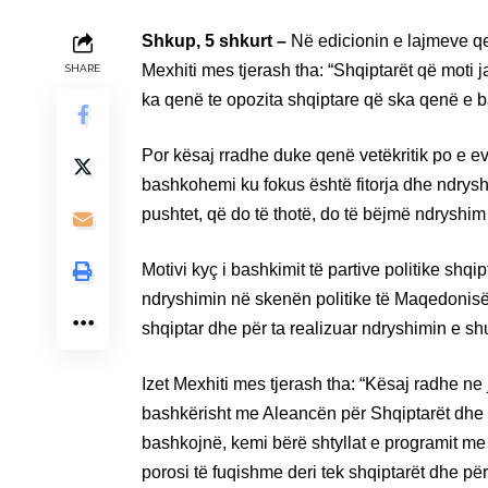
Shkup, 5 shkurt –
Në edicionin e lajmeve qe
Mexhiti mes tjerash tha: “Shqiptarët që moti 
SHARE
ka qenë te opozita shqiptare që ska qenë e 
Por kësaj rradhe duke qenë vetëkritik po e 
bashkohemi ku fokus është fitorja dhe ndryshi
pushtet, që do të thotë, do të bëjmë ndryshim
Motivi kyç i bashkimit të partive politike shq
ndryshimin në skenën politike të Maqedonisë së
shqiptar dhe për ta realizuar ndryshimin e shu
Izet Mexhiti mes tjerash tha: “Kësaj radhe n
bashkërisht me Aleancën për Shqiptarët dhe V
bashkojnë, kemi bërë shtyllat e programit me 
porosi të fuqishme deri tek shqiptarët dhe për