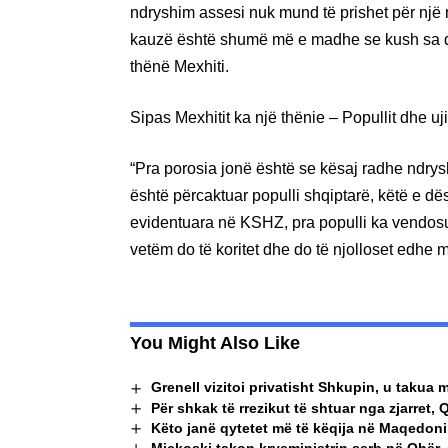
ndryshim assesi nuk mund të prishet për një 
kauzë është shumë më e madhe se kush sa dep
thënë Mexhiti.
Sipas Mexhitit ka një thënie – Popullit dhe uji
“Pra porosia jonë është se kësaj radhe ndry
është përcaktuar populli shqiptarë, këtë e dë
evidentuara në KSHZ, pra populli ka vendosu
vetëm do të koritet dhe do të njolloset edhe m
You Might Also Like
Grenell vizitoi privatisht Shkupin, u taku
Për shkak të rrezikut të shtuar nga zjarret, 
Këto janë qytetet më të këqija në Maqedoninë