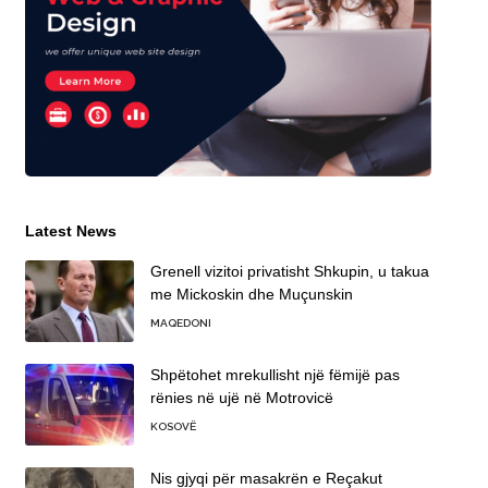
Latest News
Grenell vizitoi privatisht Shkupin, u takua
me Mickoskin dhe Muçunskin
MAQEDONI
Shpëtohet mrekullisht një fëmijë pas
rënies në ujë në Motrovicë
KOSOVË
Nis gjyqi për masakrën e Reçakut