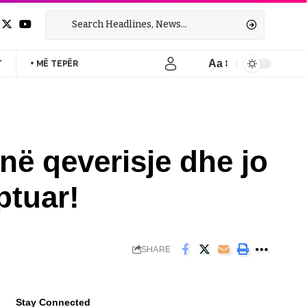
Aa
T
+ MË TEPËR
Font
Resizer
 në qeverisje dhe jo
ptuar!
SHARE
Stay Connected