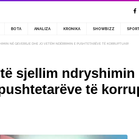
BOTA
ANALIZA
KRONIKA
SHOWBIZZ
SPOR
SHIMIN NË QEVERISJE DHE JO VETËM NDËRRIMIN E PUSHTETARËVE TË KORRUPTUAR!
 të sjellim ndryshimin
pushtetarëve të korru