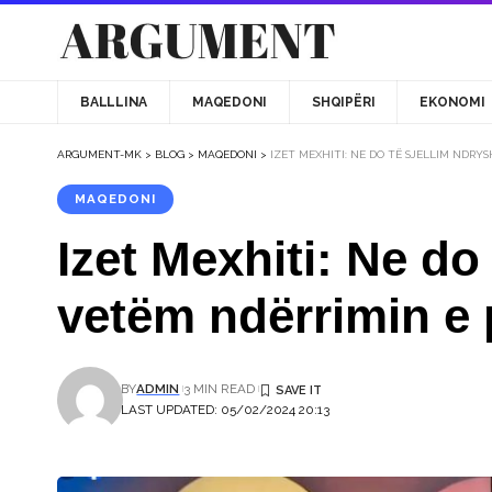
BALLLINA
MAQEDONI
SHQIPËRI
EKONOMI
ARGUMENT-MK
>
BLOG
>
MAQEDONI
>
IZET MEXHITI: NE DO TË SJELLIM NDRY
MAQEDONI
Izet Mexhiti: Ne do
vetëm ndërrimin e 
BY
ADMIN
3 MIN READ
LAST UPDATED: 05/02/2024 20:13