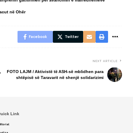
 shprehin gatishmëri për avancimin e marrëdhënieve
Macut në Ohër
Facebook
Twitter
NEXT ARTICLE
,
FOTO LAJM / Aktivistë të ASH-së mblidhen para
shtëpisë së Taravarit në shenjë solidarizimi
uick Link
itorial
naliza