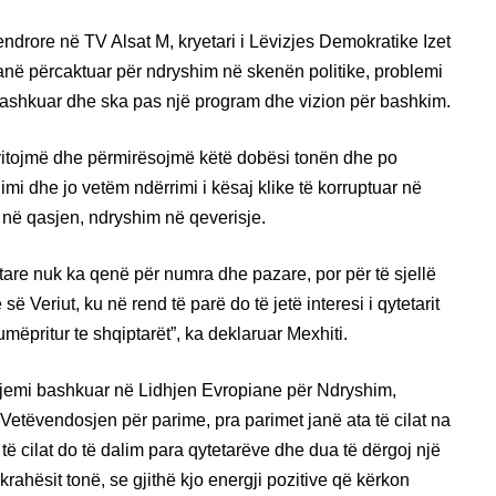
ndrore në TV Alsat M, kryetari i Lëvizjes Demokratike Izet
janë përcaktuar për ndryshim në skenën politike, problemi
bashkuar dhe ska pas një program dhe vizion për bashkim.
evitojmë dhe përmirësojmë këtë dobësi tonën dhe po
mi dhe jo vetëm ndërrimi i kësaj klike të korruptuar në
 në qasjen, ndryshim në qeverisje.
iptare nuk ka qenë për numra dhe pazare, por për të sjellë
 Veriut, ku në rend të parë do të jetë interesi i qytetarit
mëpritur te shqiptarët”, ka deklaruar Mexhiti.
e jemi bashkuar në Lidhjen Evropiane për Ndryshim,
etëvendosjen për parime, pra parimet janë ata të cilat na
të cilat do të dalim para qytetarëve dhe dua të dërgoj një
krahësit tonë, se gjithë kjo energji pozitive që kërkon