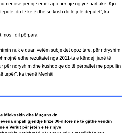
numër ose për një emër apo për një ngjyrë partiake. Kjo
utet do të ketë dhe se kush do të jetë deputet”, ka
t mos i dil përpara!
shimin nuk e duan vetëm subjektet opozitare, për ndryshim
shmojnë edhe rezultatet nga 2011-ta e këndej, janë të
r për ndryshim dhe kushdo që do të përballet me popullin
ë tepër”, ka thënë Mexhiti.
a me Mickoskin dhe Muçunskin
Qeveria shpall gjendje krize 30-ditore në të gjithë vendin
 e Veriut për jetën e të rinjve