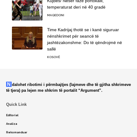
Kujdes/ Nesër fazë portokalli,
temperaturat deri në 40 gradë
MAQEDONI
Time Kadrijaj thotë se i kanë siguruar
nënshkrimet për seancë të
jashtëzakonshme: Do të qëndrojmë në
sallë
KOSOVË
Ndalohet ribotimi i përmbajtjes (lajmeve dhe të gjitha shkrimeve
të tjera) pa lejen me shkrim të portalit “Argument”.
Quick Link
Editorial
Analiza
Rekomanduar