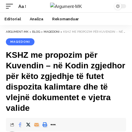
Aa
Font
Resizer
Editorial
Analiza
Rekomanduar
ARGUMENT-MK
>
BLOG
>
MAQEDONI
>
KSHZ ME PROPOZIM PËR KUVENDIN – NË KODIN ZGJEDHOR PËR KËTO ZGJEDHJE TË FUTET DISPOZITA KALIMTARE DHE TË VLEJNË DOKUMENTET E VJETRA VALIDE
MAQEDONI
KSHZ me propozim për
Kuvendin – në Kodin zgjedhor
për këto zgjedhje të futet
dispozita kalimtare dhe të
vlejnë dokumentet e vjetra
valide