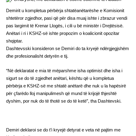
Demirit u kompletua përbërja shtatëanëtarëshe e Komisionit
shtetëror zgjedhor, pasi që për disa muaj ishte i zbrazur vendi
pas largimit të Krenar Llogës, i cili u bë ministër i Drejtësisë.
Anëtari i ri i KSHZ-së ishte propozim o koalicionit opozitar
shqiptar.
Dashtevsski konsideron se Demiri do ta kryejë ndërgjegjshëm
dhe profesionalisht detyrën e tij.
“Në deklaratat e mia të mëparshme isha optimist dhe isha i
sigurt se do të zgjedhet anëtari, kështu që u kompletua
përbërja e KSHZ-së me shtatë anëtarë dhe nuk u la hapësirë
për çfarëdo lloj manipulimesh që mund të krijojë thjeshtë
dyshim, por nuk do të thotë se do të ketë”, tha Dashtevski.
Demiri deklaroi se do t’i kryejë detyrat e veta në pajtim me