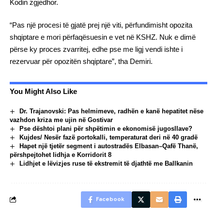
Kodin zgjedhor.
“Pas një procesi të gjatë prej një viti, përfundimisht opozita
shqiptare e mori përfaqësuesin e vet në KSHZ. Nuk e dimë
përse ky proces zvarritej, edhe pse me ligj vendi ishte i
rezervuar për opozitën shqiptare”, tha Demiri.
You Might Also Like
Dr. Trajanovski: Pas helmimeve, radhën e kanë hepatitet nëse
vazhdon kriza me ujin në Gostivar
Pse dështoi plani për shpëtimin e ekonomisë jugosllave?
Kujdes/ Nesër fazë portokalli, temperaturat deri në 40 gradë
Hapet një tjetër segment i autostradës Elbasan–Qafë Thanë,
përshpejtohet lidhja e Korridorit 8
Lidhjet e lëvizjes ruse të ekstremit të djathtë me Ballkanin
Facebook