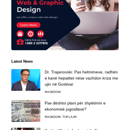
Latest News
Dr. Trajanovski: Pas helmimeve, radhën
e kanë hepatitet nëse vazhdon kriza me
ujin në Gostivar
MAQEDONI
Pse dështoi plani për shpëtimin e
ekonomisë jugosllave?
MAQEDONI
TOP LAJM