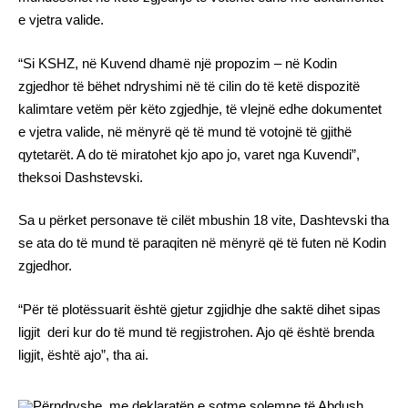
e vjetra valide.
“Si KSHZ, në Kuvend dhamë një propozim – në Kodin
zgjedhor të bëhet ndryshimi në të cilin do të ketë dispozitë
kalimtare vetëm për këto zgjedhje, të vlejnë edhe dokumentet
e vjetra valide, në mënyrë që të mund të votojnë të gjithë
qytetarët. A do të miratohet kjo apo jo, varet nga Kuvendi”,
theksoi Dashstevski.
Sa u përket personave të cilët mbushin 18 vite, Dashtevski tha
se ata do të mund të paraqiten në mënyrë që të futen në Kodin
zgjedhor.
“Për të plotëssuarit është gjetur zgjidhje dhe saktë dihet sipas
ligjit deri kur do të mund të regjistrohen. Ajo që është brenda
ligjit, është ajo”, tha ai.
Përndryshe, me deklaratën e sotme solemne të Abdush