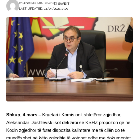
BY
ADMIN
2 MIN READ
LAST UPDATED: 04/03/2024 15:00
Shkup, 4 mars –
Kryetari i Komisionit shtetëror zgjedhor,
Aleksandar Dashtevski sot deklaroi se KSHZ propozon që në
Kodin zgjedhor të futet dispozita kalimtare me të cilën do të
mundësohet në këto zgjedhje të votohet edhe me dokumentet