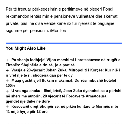
Për të frenuar përkeqësimin e përfitimeve në pleqëri Fondi
rekomandon lehtësimin e pensioneve vullnetare dhe skemat
private, pasi në disa vende kanë nxitur njerëzit të paguajnë
sigurime për pensionin. /Monitor/
You Might Also Like
Pa shenja lodhjeje! Vijon marshimi i protestuesve në rrugët e
Tiranës: Shqipëria e rinisë, jo e partisë
Vrasja e 20-vjeçarit Johan Zuka, Mitropoliti i Korçës: Kur një i
ri vret një të ri, shoqëria qan për të dy
Muaji gusht sjell fluksin maksimal, Durrësi mbushë hotelet
100%
U vra nga shoku i fëmijërisë, Joan Zuko dyshohet se u përfshi
në sherr me autorin, 20 vjeçarit të Forcave të Armatosura i
gjendet një thikë në dorë
Kosovarët drejt Shqipërisë, në pikën kufitare të Morinës mbi
41 mijë hyrje për 12 orë