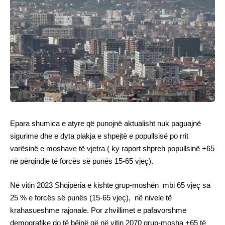
Epara shumica e atyre që punojnë aktualisht nuk paguajnë
sigurime dhe e dyta plakja e shpejtë e popullsisë po rrit
varësinë e moshave të vjetra ( ky raport shpreh popullsinë +65
në përqindje të forcës së punës 15-65 vjeç).
Në vitin 2023 Shqipëria e kishte grup-moshën mbi 65 vjeç sa
25 % e forcës së punës (15-65 vjeç), në nivele të
krahasueshme rajonale. Por zhvillimet e pafavorshme
demografike do të bëjnë që në vitin 2070 grup-mosha +65 të