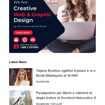
Latest News
Tatjana Boshkov zgjidhet kryetare e re e
Bordit Mbikëqyrës të M-NAV
MAQEDONI
Paralajmërim për fillimin e ndërtimit të
degës lindore të Korridorit Hekurudhor 8
MAQEDONI
TOP LAJM