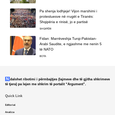
Pa shenja lodhjeje! Vijon marshimi i
protestuesve në rrugët e Tiranës:
Shqipëria e rinisë, jo e partisë
SHQIPËRI
Fidan: Marrëveshja Turqi-Pakistan-
Arabi Saudite, e ngjashme me nenin 5
të NATO
BOTA
Ndalohet ribotimi i përmbajtjes (lajmeve dhe të gjitha shkrimeve
të tjera) pa lejen me shkrim të portalit “Argument”.
Quick Link
Editorial
Analiza