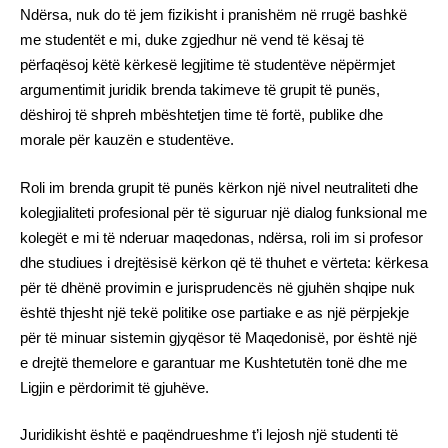
Ndërsa, nuk do të jem fizikisht i pranishëm në rrugë bashkë
me studentët e mi, duke zgjedhur në vend të kësaj të
përfaqësoj këtë kërkesë legjitime të studentëve nëpërmjet
argumentimit juridik brenda takimeve të grupit të punës,
dëshiroj të shpreh mbështetjen time të fortë, publike dhe
morale për kauzën e studentëve.
Roli im brenda grupit të punës kërkon një nivel neutraliteti dhe
kolegjialiteti profesional për të siguruar një dialog funksional me
kolegët e mi të nderuar maqedonas, ndërsa, roli im si profesor
dhe studiues i drejtësisë kërkon që të thuhet e vërteta: kërkesa
për të dhënë provimin e jurisprudencës në gjuhën shqipe nuk
është thjesht një tekë politike ose partiake e as një përpjekje
për të minuar sistemin gjyqësor të Maqedonisë, por është një
e drejtë themelore e garantuar me Kushtetutën tonë dhe me
Ligjin e përdorimit të gjuhëve.
Juridikisht është e paqëndrueshme t’i lejosh një studenti të