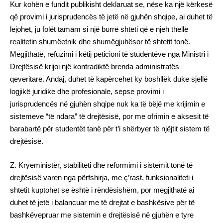
Kur kohën e fundit publikisht deklaruat se, nëse ka një kërkesë
që provimi i jurisprudencës të jetë në gjuhën shqipe, ai duhet të
lejohet, ju folët tamam si një burrë shteti që e njeh thellë
realitetin shumëetnik dhe shumëgjuhësor të shtetit tonë.
Megjithatë, refuzimi i këtij peticioni të studentëve nga Ministri i
Drejtësisë krijoi një kontradiktë brenda administratës
qeveritare. Andaj, duhet të kapërcehet ky boshllëk duke sjellë
logjikë juridike dhe profesionale, sepse provimi i
jurisprudencës në gjuhën shqipe nuk ka të bëjë me krijimin e
sistemeve “të ndara” të drejtësisë, por me ofrimin e aksesit të
barabartë për studentët tanë për t’i shërbyer të njëjtit sistem të
drejtësisë.
Z. Kryeministër, stabiliteti dhe reformimi i sistemit tonë të
drejtësisë varen nga përfshirja, me ç’rast, funksionaliteti i
shtetit kuptohet se është i rëndësishëm, por megjithatë ai
duhet të jetë i balancuar me të drejtat e bashkësive për të
bashkëvepruar me sistemin e drejtësisë në gjuhën e tyre