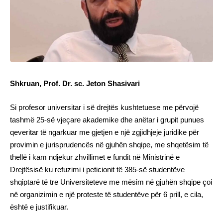
Shkruan, Prof. Dr. sc. Jeton Shasivari
Si profesor universitar i së drejtës kushtetuese me përvojë
tashmë 25-së vjeçare akademike dhe anëtar i grupit punues
qeveritar të ngarkuar me gjetjen e një zgjidhjeje juridike për
provimin e jurisprudencës në gjuhën shqipe, me shqetësim të
thellë i kam ndjekur zhvillimet e fundit në Ministrinë e
Drejtësisë ku refuzimi i peticionit të 385-së studentëve
shqiptarë të tre Universiteteve me mësim në gjuhën shqipe çoi
në organizimin e një proteste të studentëve për 6 prill, e cila,
është e justifikuar.