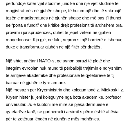
përfundojë katër vjet studime juridike dhe një vjet studime të
magjistraturës në gjuhën shqipe, të hulumtojë dhe të shkruajë
tezën e magjistraturës në gjuhën shqipe dhe më pas t’i thuhet
se “porta e fundit” dhe kritike drejt profesionit të ardhshëm pra,
provimi i jurisprudencës, duhet të jepet vetëm në gjuhën
maqedonase. Kjo gjë, në fakt, vepron si një barrierë e fshehur,
duke e transformuar gjuhën në një filtër për drejtësi.
Një shtet anëtar i NATO-s, që synon barazi të plotë dhe
integrim evropian nuk mund të përballojë trajtimin e ndryshëm
të arritjeve akademike dhe profesionale të qytetarëve të tij
bazuar në gjuhën e tyre amtare.
Një mesazh për Kryeministrin dhe kolegun tonë z. Mickoski: z.
Kryeministër ju jeni kolegu ynë nga bota akademike, profesor
universitar. Ju e kuptoni më mirë se pjesa dërmuese e
qytetarëve tanë, se gurthemeli i arsimit sipëror është aftësia
për të zotëruar lëndën në gjuhën e mësimdhënies.