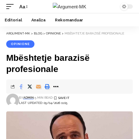
Aa
Font
Resizer
Editorial
Analiza
Rekomanduar
ARGUMENT-MK
>
BLOG
>
OPINIONE
>
MBËSHTETJE BARAZISË PROFESIONALE
OPINIONE
Mbështetje barazisë
profesionale
BY
ADMIN
5 MIN READ
LAST UPDATED: 05/04/2026 11:05