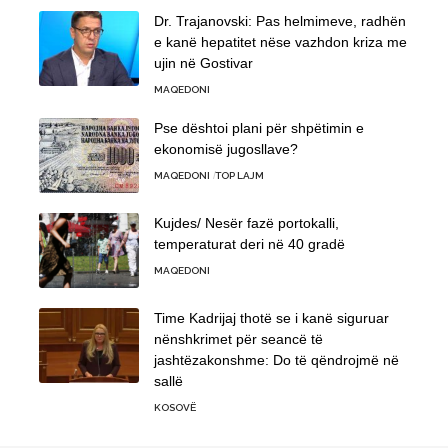
Dr. Trajanovski: Pas helmimeve, radhën
e kanë hepatitet nëse vazhdon kriza me
ujin në Gostivar
MAQEDONI
Pse dështoi plani për shpëtimin e
ekonomisë jugosllave?
MAQEDONI
TOP LAJM
Kujdes/ Nesër fazë portokalli,
temperaturat deri në 40 gradë
MAQEDONI
Time Kadrijaj thotë se i kanë siguruar
nënshkrimet për seancë të
jashtëzakonshme: Do të qëndrojmë në
sallë
KOSOVË