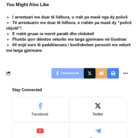
You Might Also Like
I arrestuari me duar të lidhura, u rrah pa masë nga dy policë
Të arrestuarin me duar të lidhura, e rrahën pa masë dy “policë
idijotë”!
E rrahë gruan ia merrë paratë dhe zhduket!
Plumbi qorr dëmton veturën me targa gjermane në Gostivar
64 mijë euro të padeklaruara i konfiskohen personit me veturë
me targa gjermane
Facebook
Stay Connected
Facebook
Twitter