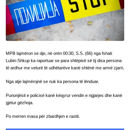
MPB lajmëron se dje, në orën 00:30, S.S. (66) nga fshati
Lubin-Shkup ka raportuar se para shtëpisë së tij disa persona
të ardhur me veturë të udhëtarëve kanë shtënë me armë zjarri.
Nga atje lajmërojnë se nuk ka persona të lënduar.
Punonjësit e policisë kanë këqyrur vendin e ngjarjes dhe kanë
gjetur gëzhoja.
Po merren masa për zbardhjen e rastit.