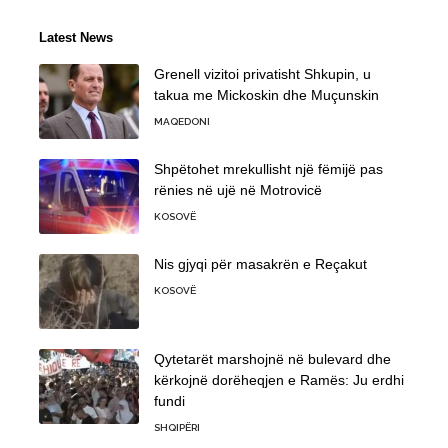
Latest News
Grenell vizitoi privatisht Shkupin, u
takua me Mickoskin dhe Muçunskin
MAQEDONI
Shpëtohet mrekullisht një fëmijë pas
rënies në ujë në Motrovicë
KOSOVË
Nis gjyqi për masakrën e Reçakut
KOSOVË
Qytetarët marshojnë në bulevard dhe
kërkojnë dorëheqjen e Ramës: Ju erdhi
fundi
SHQIPËRI