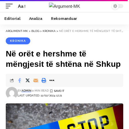
Aa
Font
Resizer
Editorial
Analiza
Rekomanduar
ARGUMENT-MK
>
BLOG
>
KRONIKA
>
NË ORËT E HERSHME TË MËNGJESIT TË SHTËNA NË SHKUP
KRONIKA
Në orët e hershme të
mëngjesit të shtëna në Shkup
BY
ADMIN
0 MIN READ
LAST UPDATED: 11/02/2024 12:21