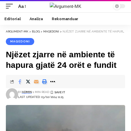
Aa
Font
Resizer
Editorial
Analiza
Rekomanduar
ARGUMENT-MK
>
BLOG
>
MAQEDONI
>
NJËZET ZJARRE NË AMBIENTE TË HAPURA GJATË 24 ORËT E FUNDIT
MAQEDONI
Njëzet zjarre në ambiente të
hapura gjatë 24 orët e fundit
BY
ADMIN
1 MIN READ
LAST UPDATED: 03/02/2024 11:25