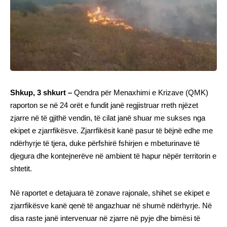
Shkup, 3 shkurt –
Qendra për Menaxhimi e Krizave (QMK)
raporton se në 24 orët e fundit janë regjistruar rreth njëzet
zjarre në të gjithë vendin, të cilat janë shuar me sukses nga
ekipet e zjarrfikësve. Zjarrfikësit kanë pasur të bëjnë edhe me
ndërhyrje të tjera, duke përfshirë fshirjen e mbeturinave të
djegura dhe kontejnerëve në ambient të hapur nëpër territorin e
shtetit.
Në raportet e detajuara të zonave rajonale, shihet se ekipet e
zjarrfikësve kanë qenë të angazhuar në shumë ndërhyrje. Në
disa raste janë intervenuar në zjarre në pyje dhe bimësi të