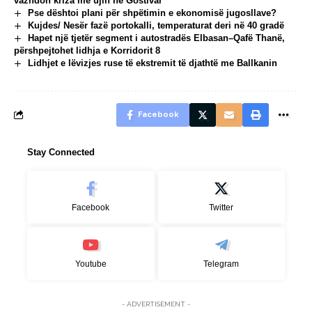
vazhdon kriza me ujin në Gostivar
Pse dështoi plani për shpëtimin e ekonomisë jugosllave?
Kujdes/ Nesër fazë portokalli, temperaturat deri në 40 gradë
Hapet një tjetër segment i autostradës Elbasan–Qafë Thanë,
përshpejtohet lidhja e Korridorit 8
Lidhjet e lëvizjes ruse të ekstremit të djathtë me Ballkanin
Facebook
Stay Connected
Facebook
Twitter
Youtube
Telegram
- ADVERTISEMENT -