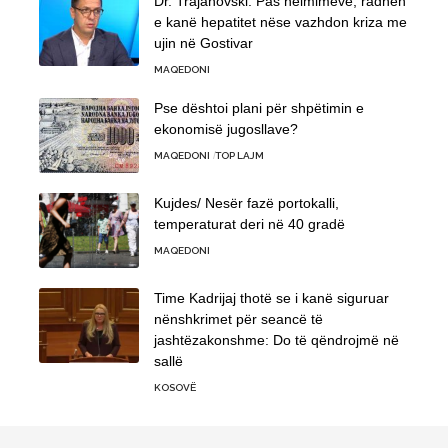
Dr. Trajanovski: Pas helmimeve, radhën
e kanë hepatitet nëse vazhdon kriza me
ujin në Gostivar
MAQEDONI
Pse dështoi plani për shpëtimin e
ekonomisë jugosllave?
MAQEDONI
TOP LAJM
Kujdes/ Nesër fazë portokalli,
temperaturat deri në 40 gradë
MAQEDONI
Time Kadrijaj thotë se i kanë siguruar
nënshkrimet për seancë të
jashtëzakonshme: Do të qëndrojmë në
sallë
KOSOVË