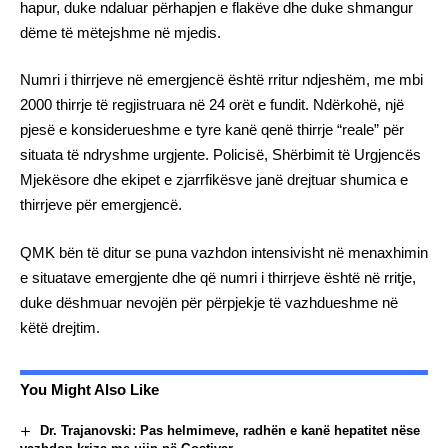
hapur, duke ndaluar përhapjen e flakëve dhe duke shmangur
dëme të mëtejshme në mjedis.
Numri i thirrjeve në emergjencë është rritur ndjeshëm, me mbi
2000 thirrje të regjistruara në 24 orët e fundit. Ndërkohë, një
pjesë e konsiderueshme e tyre kanë qenë thirrje “reale” për
situata të ndryshme urgjente. Policisë, Shërbimit të Urgjencës
Mjekësore dhe ekipet e zjarrfikësve janë drejtuar shumica e
thirrjeve për emergjencë.
QMK bën të ditur se puna vazhdon intensivisht në menaxhimin
e situatave emergjente dhe që numri i thirrjeve është në rritje,
duke dëshmuar nevojën për përpjekje të vazhdueshme në
këtë drejtim.
You Might Also Like
Dr. Trajanovski: Pas helmimeve, radhën e kanë hepatitet nëse