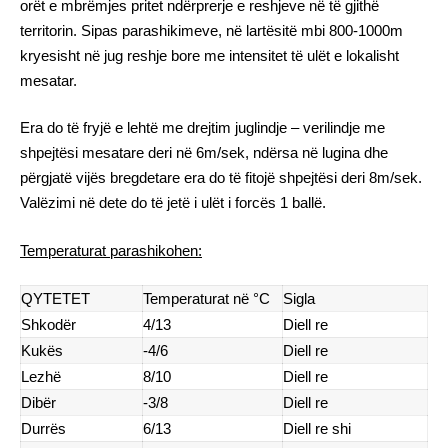
orët e mbrëmjes pritet ndërprerje e reshjeve në të gjithë
territorin. Sipas parashikimeve, në lartësitë mbi 800-1000m
kryesisht në jug reshje bore me intensitet të ulët e lokalisht
mesatar.
Era do të fryjë e lehtë me drejtim juglindje – verilindje me
shpejtësi mesatare deri në 6m/sek, ndërsa në lugina dhe
përgjatë vijës bregdetare era do të fitojë shpejtësi deri 8m/sek.
Valëzimi në dete do të jetë i ulët i forcës 1 ballë.
Temperaturat parashikohen:
QYTETET
Temperaturat në °C
Sigla
Shkodër
4/13
Diell re
Kukës
-4/6
Diell re
Lezhë
8/10
Diell re
Dibër
-3/8
Diell re
Durrës
6/13
Diell re shi