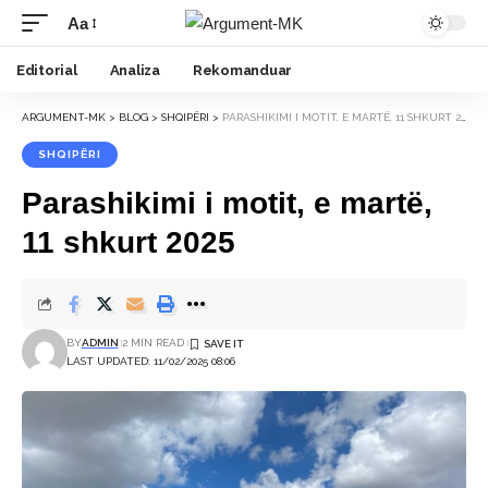
Aa
Font
Resizer
Editorial
Analiza
Rekomanduar
ARGUMENT-MK
>
BLOG
>
SHQIPËRI
>
PARASHIKIMI I MOTIT, E MARTË, 11 SHKURT 2025
SHQIPËRI
Parashikimi i motit, e martë,
11 shkurt 2025
BY
ADMIN
2 MIN READ
LAST UPDATED: 11/02/2025 08:06