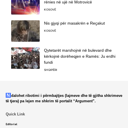
rënies në ujë në Motrovicë
KOSOVË
Nis gjyqi për masakrën e Reçakut
KOSOVË
Qytetarët marshojnë në bulevard dhe
kërkojnë dorëheqjen e Ramës: Ju erdhi
fundi
SHQIPËRI
Ndalohet ribotimi i përmbajtjes (lajmeve dhe të gjitha shkrimeve
të tjera) pa lejen me shkrim të portalit “Argument”.
Quick Link
Editorial