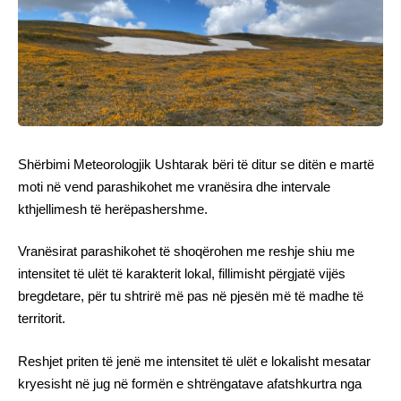
Shërbimi Meteorologjik Ushtarak bëri të ditur se ditën e martë
moti në vend parashikohet me vranësira dhe intervale
kthjellimesh të herëpashershme.
Vranësirat parashikohet të shoqërohen me reshje shiu me
intensitet të ulët të karakterit lokal, fillimisht përgjatë vijës
bregdetare, për tu shtrirë më pas në pjesën më të madhe të
territorit.
Reshjet priten të jenë me intensitet të ulët e lokalisht mesatar
kryesisht në jug në formën e shtrëngatave afatshkurtra nga