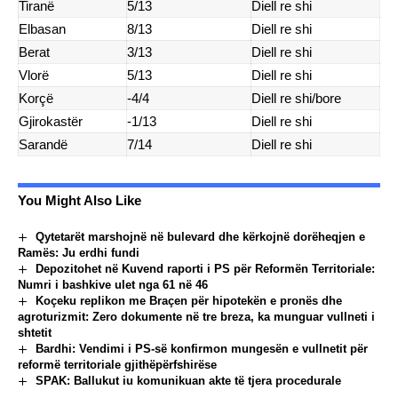
Tiranë
5/13
Diell re shi
Elbasan
8/13
Diell re shi
Berat
3/13
Diell re shi
Vlorë
5/13
Diell re shi
Korçë
-4/4
Diell re shi/bore
Gjirokastër
-1/13
Diell re shi
Sarandë
7/14
Diell re shi
You Might Also Like
Qytetarët marshojnë në bulevard dhe kërkojnë dorëheqjen e
Ramës: Ju erdhi fundi
Depozitohet në Kuvend raporti i PS për Reformën Territoriale:
Numri i bashkive ulet nga 61 në 46
Koçeku replikon me Braçen për hipotekën e pronës dhe
agroturizmit: Zero dokumente në tre breza, ka munguar vullneti i
shtetit
Bardhi: Vendimi i PS-së konfirmon mungesën e vullnetit për
reformë territoriale gjithëpërfshirëse
SPAK: Ballukut iu komunikuan akte të tjera procedurale