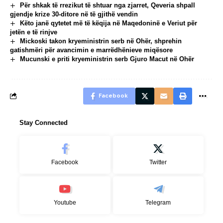
Për shkak të rrezikut të shtuar nga zjarret, Qeveria shpall
gjendje krize 30-ditore në të gjithë vendin
Këto janë qytetet më të këqija në Maqedoninë e Veriut për
jetën e të rinjve
Mickoski takon kryeministrin serb në Ohër, shprehin
gatishmëri për avancimin e marrëdhënieve miqësore
Mucunski e priti kryeministrin serb Gjuro Macut në Ohër
Facebook
Stay Connected
Facebook
Twitter
Youtube
Telegram