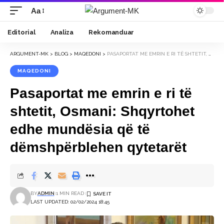
Aa
Font
Resizer
Editorial
Analiza
Rekomanduar
ARGUMENT-MK
>
BLOG
>
MAQEDONI
>
PASAPORTAT ME EMRIN E RI TË SHTETIT, OSMANI: SHQYRTOHET EDHE MUNDËSIA QË TË DËMSHPËRBLEHEN QYTETARËT
MAQEDONI
Pasaportat me emrin e ri të
shtetit, Osmani: Shqyrtohet
edhe mundësia që të
dëmshpërblehen qytetarët
BY
ADMIN
1 MIN READ
LAST UPDATED: 02/02/2024 18:45