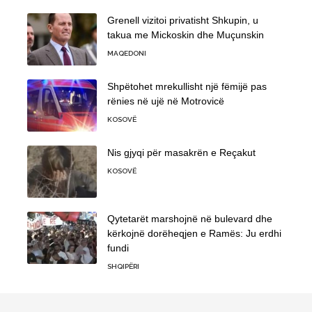
Grenell vizitoi privatisht Shkupin, u
takua me Mickoskin dhe Muçunskin
MAQEDONI
Shpëtohet mrekullisht një fëmijë pas
rënies në ujë në Motrovicë
KOSOVË
Nis gjyqi për masakrën e Reçakut
KOSOVË
Qytetarët marshojnë në bulevard dhe
kërkojnë dorëheqjen e Ramës: Ju erdhi
fundi
SHQIPËRI