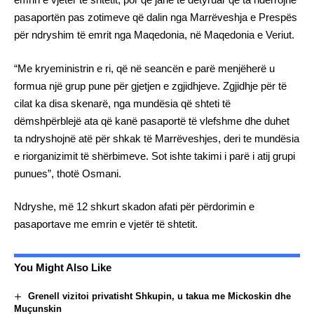
pasaportën pas zotimeve që dalin nga Marrëveshja e Prespës
për ndryshim të emrit nga Maqedonia, në Maqedonia e Veriut.
“Me kryeministrin e ri, që në seancën e parë menjëherë u
formua një grup pune për gjetjen e zgjidhjeve. Zgjidhje për të
cilat ka disa skenarë, nga mundësia që shteti të
dëmshpërblejë ata që kanë pasaportë të vlefshme dhe duhet
ta ndryshojnë atë për shkak të Marrëveshjes, deri te mundësia
e riorganizimit të shërbimeve. Sot ishte takimi i parë i atij grupi
punues”, thotë Osmani.
Ndryshe, më 12 shkurt skadon afati për përdorimin e
pasaportave me emrin e vjetër të shtetit.
You Might Also Like
Grenell vizitoi privatisht Shkupin, u takua me Mickoskin dhe
Muçunskin