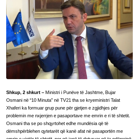
Shkup, 2 shkurt –
Ministri i Punëve të Jashtme, Bujar
Osmani në “10 Minuta” në TV21 tha se kryeministri Talat
Xhaferi ka formuar grup pune për gjetjen e zgjidhjes për
problemin me nxjerrjen e pasaportave me emrin e ri të shtetit.
Osmani tha se po shqyrtohet edhe mundësia që të
dëmshpërblehen qytetarët që kanë afat në pasaportën me
emrin e vjetër të shtetit, por që janë të detyruar që ta ndërrojnë