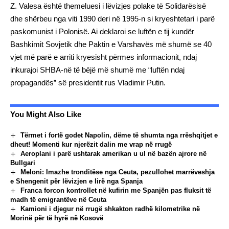
Z. Valesa është themeluesi i lëvizjes polake të Solidarësisë
dhe shërbeu nga viti 1990 deri në 1995-n si kryeshtetari i parë
paskomunist i Polonisë. Ai deklaroi se luftën e tij kundër
Bashkimit Sovjetik dhe Paktin e Varshavës më shumë se 40
vjet më parë e arriti kryesisht përmes informacionit, ndaj
inkurajoi SHBA-në të bëjë më shumë me “luftën ndaj
propagandës” së presidentit rus Vladimir Putin.
You Might Also Like
Tërmet i fortë godet Napolin, dëme të shumta nga rrëshqitjet e
dheut! Momenti kur njerëzit dalin me vrap në rrugë
Aeroplani i parë ushtarak amerikan u ul në bazën ajrore në
Bullgari
Meloni: Imazhe tronditëse nga Ceuta, pezullohet marrëveshja
e Shengenit për lëvizjen e lirë nga Spanja
Franca forcon kontrollet në kufirin me Spanjën pas fluksit të
madh të emigrantëve në Ceuta
Kamioni i djegur në rrugë shkakton radhë kilometrike në
Morinë për të hyrë në Kosovë