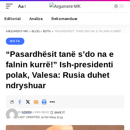
Aa
Font
Resizer
Editorial
Analiza
Rekomanduar
ARGUMENT-MK
>
BLOG
>
BOTA
>
“PASARDHËSIT TANË S’DO NA E FALNIN KURRË!” ISH-PRESIDENTI POLAK, VALESA: RUSIA DUHET NDRYSHUAR
BOTA
“Pasardhësit tanë s’do na e
falnin kurrë!” Ish-presidenti
polak, Valesa: Rusia duhet
ndryshuar
BY
ADMIN
2 MIN READ
LAST UPDATED: 11/02/2024 21:33