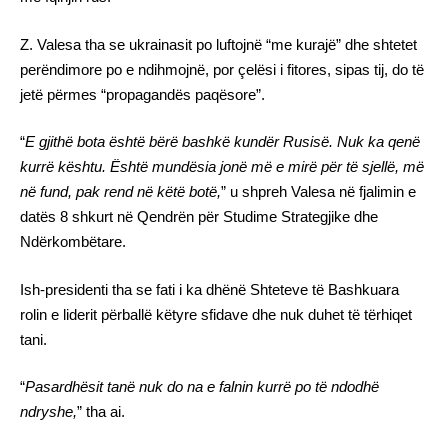
Z. Valesa tha se ukrainasit po luftojnë “me kurajë” dhe shtetet
perëndimore po e ndihmojnë, por çelësi i fitores, sipas tij, do të
jetë përmes “propagandës paqësore”.
“
E gjithë bota është bërë bashkë kundër Rusisë. Nuk ka qenë
kurrë kështu. Është mundësia jonë më e mirë për të sjellë, më
në fund, pak rend në këtë botë,
” u shpreh Valesa në fjalimin e
datës 8 shkurt në Qendrën për Studime Strategjike dhe
Ndërkombëtare.
Ish-presidenti tha se fati i ka dhënë Shteteve të Bashkuara
rolin e liderit përballë këtyre sfidave dhe nuk duhet të tërhiqet
tani.
“
Pasardhësit tanë nuk do na e falnin kurrë po të ndodhë
ndryshe,
” tha ai.