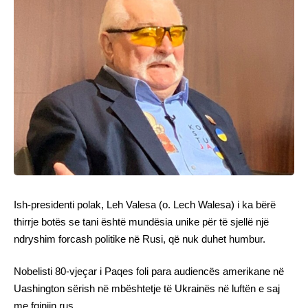
Ish-presidenti polak, Leh Valesa (o. Lech Walesa) i ka bërë
thirrje botës se tani është mundësia unike për të sjellë një
ndryshim forcash politike në Rusi, që nuk duhet humbur.
Nobelisti 80-vjeçar i Paqes foli para audiencës amerikane në
Uashington sërish në mbështetje të Ukrainës në luftën e saj
me fqinjin rus.