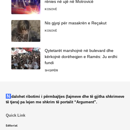
rënies në ujë në Motrovicë
KOSOVË
Nis gjyqi për masakrën e Reçakut
KOSOVË
Qytetarët marshojnë në bulevard dhe
kërkojnë dorëheqjen e Ramës: Ju erdhi
fundi
SHQIPËRI
Ndalohet ribotimi i përmbajtjes (lajmeve dhe të gjitha shkrimeve
të tjera) pa lejen me shkrim të portalit “Argument”.
Quick Link
Editorial