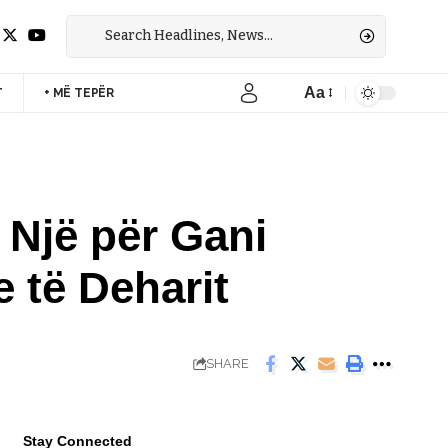
Aa
T
+ MË TEPËR
Font
Resizer
 Një për Gani
e të Deharit
SHARE
Stay Connected