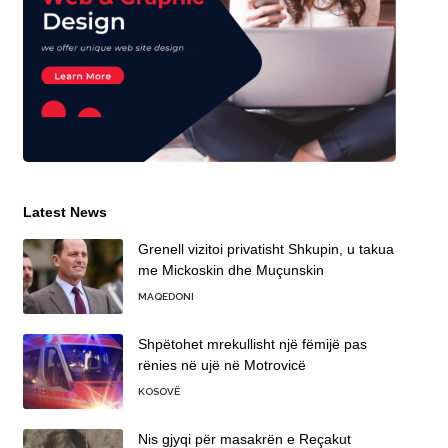
Latest News
Grenell vizitoi privatisht Shkupin, u takua
me Mickoskin dhe Muçunskin
MAQEDONI
Shpëtohet mrekullisht një fëmijë pas
rënies në ujë në Motrovicë
KOSOVË
Nis gjyqi për masakrën e Reçakut