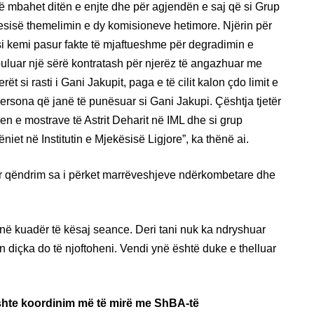
ë mbahet ditën e enjte dhe për agjendën e saj që si Grup
sisë themelimin e dy komisioneve hetimore. Njërin për
 kemi pasur fakte të mjaftueshme për degradimin e
uluar një sërë kontratash për njerëz të angazhuar me
i rasti i Gani Jakupit, paga e të cilit kalon çdo limit e
ersona që janë të punësuar si Gani Jakupi. Çështja tjetër
en e mostrave të Astrit Deharit në IML dhe si grup
iet në Institutin e Mjekësisë Ligjore”, ka thënë ai.
r qëndrim sa i përket marrëveshjeve ndërkombetare dhe
ë kuadër të kësaj seance. Deri tani nuk ka ndryshuar
 diçka do të njoftoheni. Vendi ynë është duke e thelluar
ishte koordinim më të mirë me ShBA-të