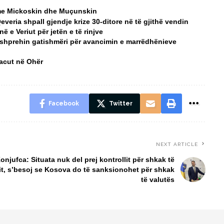
a me Mickoskin dhe Muçunskin
Qeveria shpall gjendje krize 30-ditore në të gjithë vendin
 e Veriut për jetën e të rinjve
 shprehin gatishmëri për avancimin e marrëdhënieve
Macut në Ohër
Facebook
Twitter
NEXT ARTICLE
onjufca: Situata nuk del prej kontrollit për shkak të
it, s’besoj se Kosova do të sanksionohet për shkak
të valutës