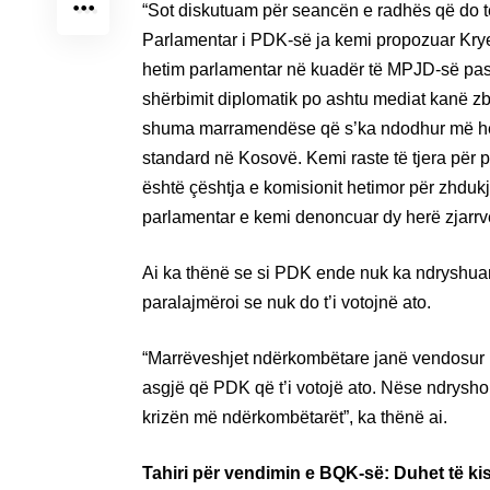
“Sot diskutuam për seancën e radhës që do t
Parlamentar i PDK-së ja kemi propozuar Krye
hetim parlamentar në kuadër të MPJD-së pasi
shërbimit diplomatik po ashtu mediat kanë zb
shuma marramendëse që s’ka ndodhur më herët s
standard në Kosovë. Kemi raste të tjera për p
është çështja e komisionit hetimor për zhdukj
parlamentar e kemi denoncuar dy herë zjarrvën
Ai ka thënë se si PDK ende nuk ka ndryshua
paralajmëroi se nuk do t’i votojnë ato.
“Marrëveshjet ndërkombëtare janë vendosur n
asgjë që PDK që t’i votojë ato. Nëse ndryshon
krizën më ndërkombëtarët”, ka thënë ai.
Tahiri për vendimin e BQK-së: Duhet të k