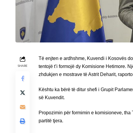
Të enjten e ardhshme, Kuvendi i Kosovës do 
tentojë t’i formojë dy Komisione Hetimore. Një
SHARE
zhdukjen e mostrave të Astrit Deharit, rapor
Kështu ka bërë të ditur shefi i Grupit Parlam
së Kuvendit.
Propozimin për formimin e komisioneve, tha T
partitë tjera.