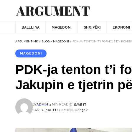
BALLLINA
MAQEDONI
SHQIPËRI
EKONOMI
ARGUMENT-MK
>
BLOG
>
MAQEDONI
>
PDK-JA TENTON T’I FORMOJË DY KOMISI
MAQEDONI
PDK-ja tenton t’i 
Jakupin e tjetrin p
BY
ADMIN
4 MIN READ
LAST UPDATED: 02/02/2024 13:17