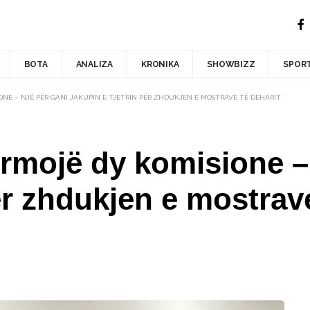
BOTA
ANALIZA
KRONIKA
SHOWBIZZ
SPOR
ONE – NJË PËR GANI JAKUPIN E TJETRIN PËR ZHDUKJEN E MOSTRAVE TË DEHARIT
formojë dy komisione –
ër zhdukjen e mostrav