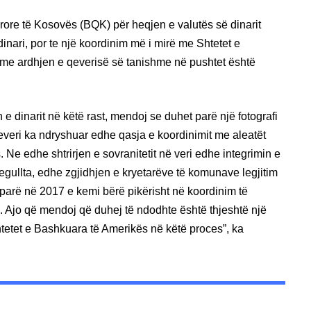
ore të Kosovës (BQK) për heqjen e valutës së dinarit
dinari, por te një koordinim më i mirë me Shtetet e
 me ardhjen e qeverisë së tanishme në pushtet është
e dinarit në këtë rast, mendoj se duhet parë një fotografi
everi ka ndryshuar edhe qasja e koordinimit me aleatët
Ne edhe shtrirjen e sovranitetit në veri edhe integrimin e
regullta, edhe zgjidhjen e kryetarëve të komunave legjitim
 parë në 2017 e kemi bërë pikërisht në koordinim të
 Ajo që mendoj që duhej të ndodhte është thjeshtë një
etet e Bashkuara të Amerikës në këtë proces”, ka