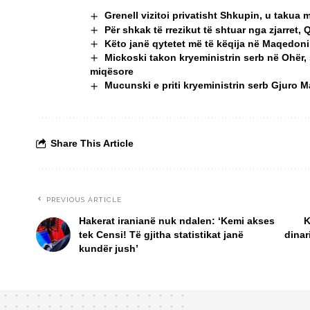
Grenell vizitoi privatisht Shkupin, u taku
Për shkak të rrezikut të shtuar nga zjarret, 
Këto janë qytetet më të këqija në Maqedoninë
Mickoski takon kryeministrin serb në Ohër,
miqësore
Mucunski e priti kryeministrin serb Gjuro 
Share This Article
PREVIOUS ARTICLE
Hakerat iranianë nuk ndalen: ‘Kemi akses
K
tek Censi! Të gjitha statistikat janë
dinar
kundër jush’