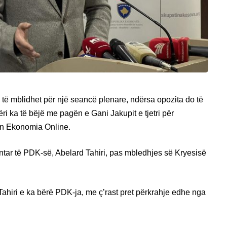
të mblidhet për një seancë plenare, ndërsa opozita do të
ri ka të bëjë me pagën e Gani Jakupit e tjetri për
ton Ekonomia Online.
entar të PDK-së, Abelard Tahiri, pas mbledhjes së Kryesisë
ahiri e ka bërë PDK-ja, me ç’rast pret përkrahje edhe nga