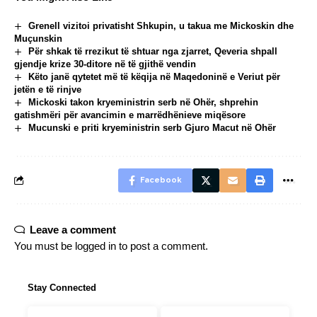
Grenell vizitoi privatisht Shkupin, u takua me Mickoskin dhe
Muçunskin
Për shkak të rrezikut të shtuar nga zjarret, Qeveria shpall
gjendje krize 30-ditore në të gjithë vendin
Këto janë qytetet më të këqija në Maqedoninë e Veriut për
jetën e të rinjve
Mickoski takon kryeministrin serb në Ohër, shprehin
gatishmëri për avancimin e marrëdhënieve miqësore
Mucunski e priti kryeministrin serb Gjuro Macut në Ohër
Facebook
Leave a comment
You must be
logged in
to post a comment.
Stay Connected