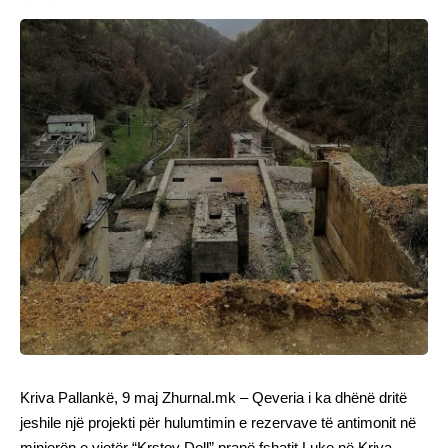
Kriva Pallankë, 9 maj Zhurnal.mk – Qeveria i ka dhënë dritë
jeshile një projekti për hulumtimin e rezervave të antimonit në
minierën e vjetër “Krstov Doll” pranë fshatit Luke në Kriva