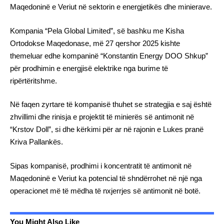
Maqedoninë e Veriut në sektorin e energjetikës dhe minierave.
Kompania “Pela Global Limited”, së bashku me Kisha
Ortodokse Maqedonase, më 27 qershor 2025 kishte
themeluar edhe kompaninë “Konstantin Energy DOO Shkup”
për prodhimin e energjisë elektrike nga burime të
ripërtëritshme.
Në faqen zyrtare të kompanisë thuhet se strategjia e saj është
zhvillimi dhe rinisja e projektit të minierës së antimonit në
“Krstov Doll”, si dhe kërkimi për ar në rajonin e Lukes pranë
Kriva Pallankës.
Sipas kompanisë, prodhimi i koncentratit të antimonit në
Maqedoninë e Veriut ka potencial të shndërrohet në një nga
operacionet më të mëdha të nxjerrjes së antimonit në botë.
You Might Also Like