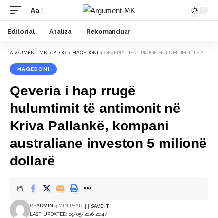
Aa
Font
Resizer
Editorial
Analiza
Rekomanduar
ARGUMENT-MK
>
BLOG
>
MAQEDONI
>
QEVERIA I HAP RRUGË HULUMTIMIT TË ANTIMONIT NË KRIVA PALLANKË, KOMPANI AUSTRALIANE INVESTON 5 MILIONË DOLLARË
MAQEDONI
Qeveria i hap rrugë
hulumtimit të antimonit në
Kriva Pallankë, kompani
australiane investon 5 milionë
dollarë
BY
ADMIN
3 MIN READ
LAST UPDATED: 09/05/2026 20:47