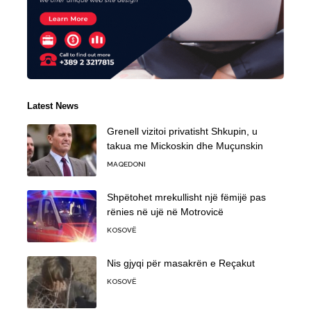
Latest News
Grenell vizitoi privatisht Shkupin, u
takua me Mickoskin dhe Muçunskin
MAQEDONI
Shpëtohet mrekullisht një fëmijë pas
rënies në ujë në Motrovicë
KOSOVË
Nis gjyqi për masakrën e Reçakut
KOSOVË