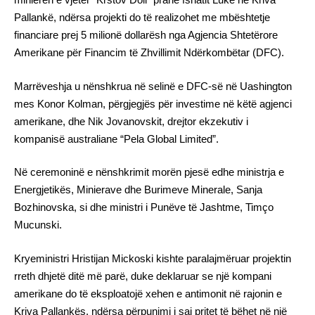
Pallankë, ndërsa projekti do të realizohet me mbështetje
financiare prej 5 milionë dollarësh nga Agjencia Shtetërore
Amerikane për Financim të Zhvillimit Ndërkombëtar (DFC).
Marrëveshja u nënshkrua në selinë e DFC-së në Uashington
mes Konor Kolman, përgjegjës për investime në këtë agjenci
amerikane, dhe Nik Jovanovskit, drejtor ekzekutiv i
kompanisë australiane “Pela Global Limited”.
Në ceremoninë e nënshkrimit morën pjesë edhe ministrja e
Energjetikës, Minierave dhe Burimeve Minerale, Sanja
Bozhinovska, si dhe ministri i Punëve të Jashtme, Timço
Mucunski.
Kryeministri Hristijan Mickoski kishte paralajmëruar projektin
rreth dhjetë ditë më parë, duke deklaruar se një kompani
amerikane do të eksploatojë xehen e antimonit në rajonin e
Kriva Pallankës, ndërsa përpunimi i saj pritet të bëhet në një