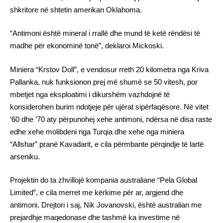
shkritore në shtetin amerikan Oklahoma.
“Antimoni është mineral i rrallë dhe mund të ketë rëndësi të
madhe për ekonominë tonë”, deklaroi Mickoski.
Miniera “Krstov Doll”, e vendosur rreth 20 kilometra nga Kriva
Pallanka, nuk funksionon prej më shumë se 50 vitesh, por
mbetjet nga eksploatimi i dikurshëm vazhdojnë të
konsiderohen burim ndotjeje për ujërat sipërfaqësore. Në vitet
’60 dhe ’70 aty përpunohej xehe antimoni, ndërsa në disa raste
edhe xehe molibdeni nga Turqia dhe xehe nga miniera
“Allshar” pranë Kavadarit, e cila përmbante përqindje të lartë
arseniku.
Projektin do ta zhvillojë kompania australiane “Pela Global
Limited”, e cila merret me kërkime për ar, argjend dhe
antimoni. Drejtori i saj, Nik Jovanovski, është australian me
prejardhje maqedonase dhe tashmë ka investime në