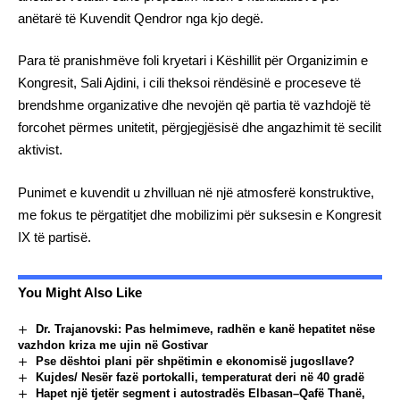
anëtarë të Kuvendit Qendror nga kjo degë.
Para të pranishmëve foli kryetari i Këshillit për Organizimin e
Kongresit, Sali Ajdini, i cili theksoi rëndësinë e proceseve të
brendshme organizative dhe nevojën që partia të vazhdojë të
forcohet përmes unitetit, përgjegjësisë dhe angazhimit të secilit
aktivist.
Punimet e kuvendit u zhvilluan në një atmosferë konstruktive,
me fokus te përgatitjet dhe mobilizimi për suksesin e Kongresit
IX të partisë.
You Might Also Like
Dr. Trajanovski: Pas helmimeve, radhën e kanë hepatitet nëse
vazhdon kriza me ujin në Gostivar
Pse dështoi plani për shpëtimin e ekonomisë jugosllave?
Kujdes/ Nesër fazë portokalli, temperaturat deri në 40 gradë
Hapet një tjetër segment i autostradës Elbasan–Qafë Thanë,