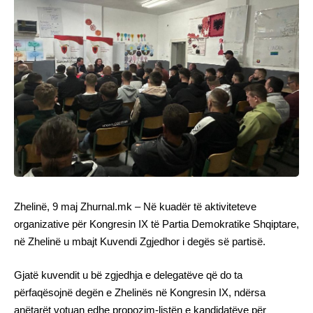
Zhelinë, 9 maj Zhurnal.mk – Në kuadër të aktiviteteve
organizative për Kongresin IX të Partia Demokratike Shqiptare,
në Zhelinë u mbajt Kuvendi Zgjedhor i degës së partisë.
Gjatë kuvendit u bë zgjedhja e delegatëve që do ta
përfaqësojnë degën e Zhelinës në Kongresin IX, ndërsa
anëtarët votuan edhe propozim-listën e kandidatëve për