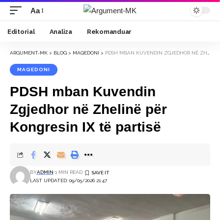
Aa
Font
Resizer
Editorial
Analiza
Rekomanduar
ARGUMENT-MK
>
BLOG
>
MAQEDONI
>
PDSH MBAN KUVENDIN ZGJEDHOR NË ZHELINË PËR KONGRESIN IX TË PARTISË
MAQEDONI
PDSH mban Kuvendin
Zgjedhor në Zhelinë për
Kongresin IX të partisë
BY
ADMIN
1 MIN READ
LAST UPDATED: 09/05/2026 21:47