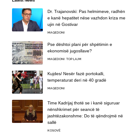
Latest News
Dr. Trajanovski: Pas helmimeve, radhën
e kanë hepatitet nëse vazhdon kriza me
ujin në Gostivar
MAQEDONI
Pse dështoi plani për shpëtimin e
ekonomisë jugosllave?
MAQEDONI
TOP LAJM
Kujdes/ Nesër fazë portokalli,
temperaturat deri në 40 gradë
MAQEDONI
Time Kadrijaj thotë se i kanë siguruar
nënshkrimet për seancë të
jashtëzakonshme: Do të qëndrojmë në
sallë
KOSOVË