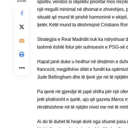
sportiv, vendos si objektiv prioritar mos rrez
SHARE
një rregulli minimal në dhomat e zhveshjes, 
situatë që mund të prishë harmoninë e ekipit
tjetër. Këtë mund ta dëshmojnë Cristiano Ro
Strategjia e Real Madridit nuk ka ndryshuar
tashmë është folur për sulmuesin e PSG-së 
Hapat janë duke u hedhur në drejtimin e duhur
francezit, megjithëse ditët e fundit ka opti
Jude Bellingham dhe të tjerë yje në të njëjtën
Pa qenë në gjendje të japë shifra për një ofe
jetë plotësisht e qartë, ajo që gazeta
Marca
mu
rëndësishme në të njëjtin nivel me më të mirë
Ai do të duhet të heqë dorë nga shumë para q