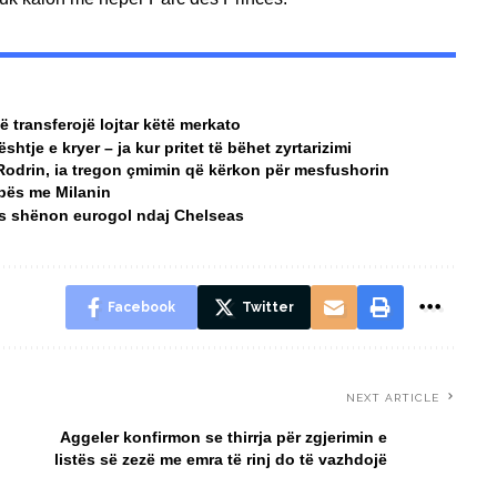
ë transferojë lojtar këtë merkato
htje e kryer – ja kur pritet të bëhet zyrtarizimi
Rodrin, ia tregon çmimin që kërkon për mesfushorin
pës me Milanin
ovës shënon eurogol ndaj Chelseas
Facebook
Twitter
NEXT ARTICLE
Aggeler konfirmon se thirrja për zgjerimin e
listës së zezë me emra të rinj do të vazhdojë