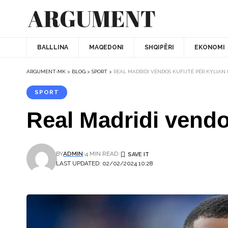
BALLLINA
MAQEDONI
SHQIPËRI
EKONOMI
ARGUMENT-MK
>
BLOG
>
SPORT
>
REAL MADRIDI VENDOS KUFIJTË PËR KYLIAN
SPORT
Real Madridi vendo
BY
ADMIN
4 MIN READ
LAST UPDATED: 02/02/2024 10:28