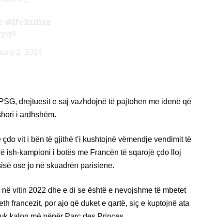
de
@jfelixdiaz
eyq4
uary 2, 2024
te PSG, drejtuesit e saj vazhdojnë të pajtohen me idenë që
hori i ardhshëm.
do vit i bën të gjithë t’i kushtojnë vëmendje vendimit të
 që ish-kampioni i botës me Francën të sqarojë çdo lloj
së ose jo në skuadrën parisiene.
në vitin 2022 dhe e di se është e nevojshme të mbetet
 francezit, por ajo që duket e qartë, siç e kuptojnë ata
nuk kalon më nëpër Parc des Princes.