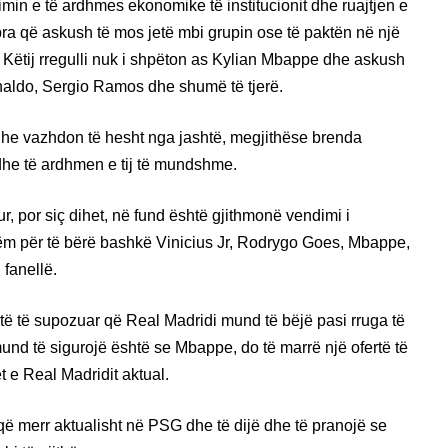
ikimin e të ardhmes ekonomike të institucionit dhe ruajtjen e
pra që askush të mos jetë mbi grupin ose të paktën në një
. Këtij rregulli nuk i shpëton as Kylian Mbappe dhe askush
naldo, Sergio Ramos dhe shumë të tjerë.
 dhe vazhdon të hesht nga jashtë, megjithëse brenda
dhe të ardhmen e tij të mundshme.
, por siç dihet, në fund është gjithmonë vendimi i
mizëm për të bërë bashkë Vinicius Jr, Rodrygo Goes, Mbappe,
 fanellë.
rtë të supozuar që Real Madridi mund të bëjë pasi rruga të
nd të sigurojë është se Mbappe, do të marrë një ofertë të
t e Real Madridit aktual.
ë merr aktualisht në PSG dhe të dijë dhe të pranojë se