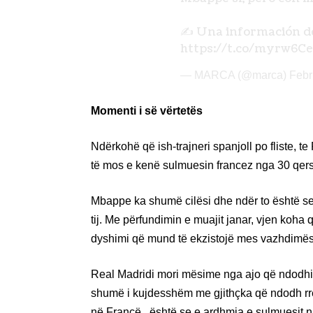
✍️ Una información 
https://t.co/myrw6C
— MARCA (@marca)
Febr
Momenti i së vërtetës
Ndërkohë që ish-trajneri spanjoll po fliste, 
të mos e kenë sulmuesin francez nga 30 qers
Mbappe ka shumë cilësi dhe ndër to është se ç
tij. Me përfundimin e muajit janar, vjen koha
dyshimi që mund të ekzistojë mes vazhdimësi
Real Madridi mori mësime nga ajo që ndodhi 
shumë i kujdesshëm me gjithçka që ndodh rreth
në Francë , është se e ardhmja e sulmuesit 