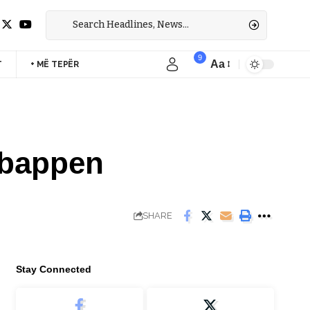
9
Aa
T
+ MË TEPËR
Font
Resizer
Mbappen
SHARE
Stay Connected