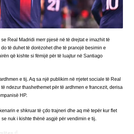
 se Real Madridi merr pjesë në të drejtat e imazhit të
tu do të duhet të dorëzohet dhe të pranojë besimin e
irën që kishte si fëmijë për të luajtur në Santiago
rdhmen e tij. Aq sa një publikim në rrjetet sociale të Real
 të ndezur thashethemet për të ardhmen e francezit, derisa
 kompanisë HP.
enarin e shkruar të çdo trajneri dhe aq më tepër kur flet
 se nuk i kishte thënë asgjë për vendimin e tij.
mites ☝️