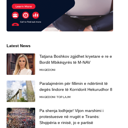
Latest News
Tatjana Boshkov zgjidhet kryetare e re e
Bordit Mbikëqyrës të M-NAV
MAQEDONI
Paralajmërim për fillimin e ndërtimit të
degës lindore të Korridorit Hekurudhor 8
MAQEDONI
TOP LAJM
Pa shenja lodhjeje! Vijon marshimi i
protestuesve në rrugët e Tiranës:
Shqipëria e rinisë, jo e partisë