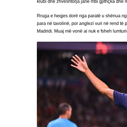
klubi dhe zhveshtorja janë mbi gjithçka dhe mb
Rruga e heqjes dorë nga paratë u shënua ng
para në tavolinë, por anglezi vuri në rend të 
Madridi. Muaj më vonë ai nuk e fsheh lumturin