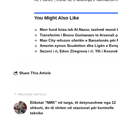
You Might Also Like
Merr fund kriza tek Al-Nassr, tashmë mund t
Transferimi i Bruno Guimaraes te Arsenali çës
Man City refuzon ofertën e Barcelonës për 
Amorim synon Scudetton dhe Ligën e Evro
Sezoni i ri, Edon Zhegrova i ri: Ylli i Kos
Share This Article
PREVIOUS ARTICLE
Etiketat “NMK” në targa, të detyrueshme nga 12
shkurti, do të shiten në stacionet për kontrolle
teknike