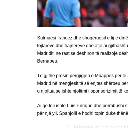
Sulmuesi francez dhe shoqëruesit e tij e dinë
lojtarëve dhe trajnerëve dhe atje ai gjithash
Madridit, në rast se dëshiron të realizojë dësh
Bernabeu.
Të gjithë presin përgjigjen e Mbappes për të a
Madrid në mëngjesit të së enjtes shërbeu për
u njoftua se ishte njoftimi i sponsorizimit të
Ai që foli ishte Luis Enrique dhe përmbushi sk
për një yll. Spanjolli e hodhi topin duke thënë
Mbappé sí, pero con lí