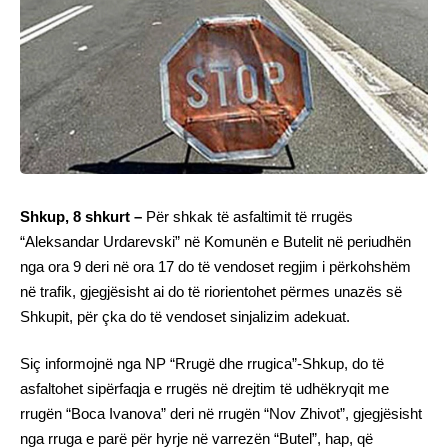
Shkup, 8 shkurt –
Për shkak të asfaltimit të rrugës
“Aleksandar Urdarevski” në Komunën e Butelit në periudhën
nga ora 9 deri në ora 17 do të vendoset regjim i përkohshëm
në trafik, gjegjësisht ai do të riorientohet përmes unazës së
Shkupit, për çka do të vendoset sinjalizim adekuat.
Siç informojnë nga NP “Rrugë dhe rrugica”-Shkup, do të
asfaltohet sipërfaqja e rrugës në drejtim të udhëkryqit me
rrugën “Boca Ivanova” deri në rrugën “Nov Zhivot”, gjegjësisht
nga rruga e parë për hyrje në varrezën “Butel”, hap, që