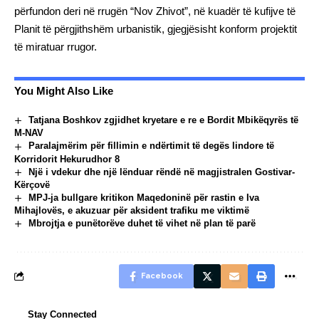
përfundon deri në rrugën “Nov Zhivot”, në kuadër të kufijve të
Planit të përgjithshëm urbanistik, gjegjësisht konform projektit
të miratuar rrugor.
You Might Also Like
Tatjana Boshkov zgjidhet kryetare e re e Bordit Mbikëqyrës të
M-NAV
Paralajmërim për fillimin e ndërtimit të degës lindore të
Korridorit Hekurudhor 8
Një i vdekur dhe një lënduar rëndë në magjistralen Gostivar-
Kërçovë
MPJ-ja bullgare kritikon Maqedoninë për rastin e Iva
Mihajlovës, e akuzuar për aksident trafiku me viktimë
Mbrojtja e punëtorëve duhet të vihet në plan të parë
Facebook
Stay Connected