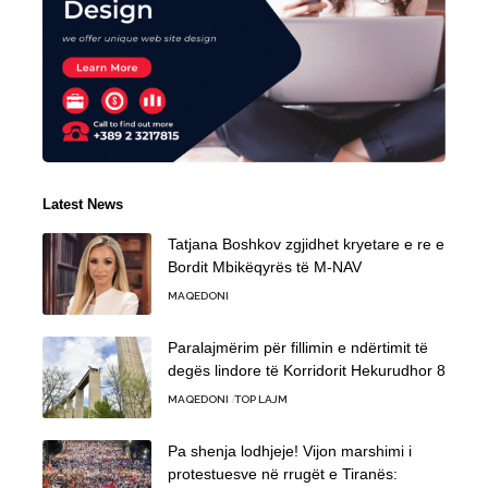
Latest News
Tatjana Boshkov zgjidhet kryetare e re e
Bordit Mbikëqyrës të M-NAV
MAQEDONI
Paralajmërim për fillimin e ndërtimit të
degës lindore të Korridorit Hekurudhor 8
MAQEDONI
TOP LAJM
Pa shenja lodhjeje! Vijon marshimi i
protestuesve në rrugët e Tiranës: