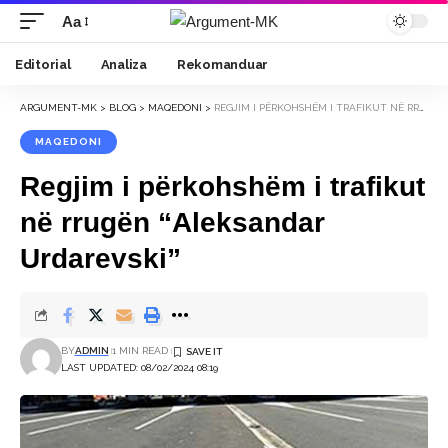
Aa
Font
Resizer
Editorial
Analiza
Rekomanduar
ARGUMENT-MK
>
BLOG
>
MAQEDONI
>
REGJIM I PËRKOHSHËM I TRAFIKUT NË RRUGËN “ALEKSANDAR URDAREVSKI”
MAQEDONI
Regjim i përkohshëm i trafikut
në rrugën “Aleksandar
Urdarevski”
BY
ADMIN
1 MIN READ
LAST UPDATED: 08/02/2024 08:19