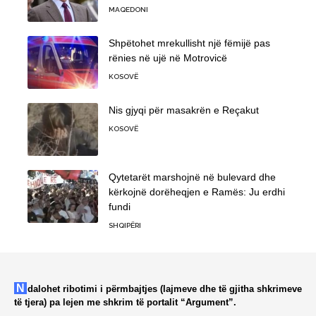
MAQEDONI
Shpëtohet mrekullisht një fëmijë pas
rënies në ujë në Motrovicë
KOSOVË
Nis gjyqi për masakrën e Reçakut
KOSOVË
Qytetarët marshojnë në bulevard dhe
kërkojnë dorëheqjen e Ramës: Ju erdhi
fundi
SHQIPËRI
Ndalohet ribotimi i përmbajtjes (lajmeve dhe të gjitha shkrimeve
të tjera) pa lejen me shkrim të portalit “Argument”.