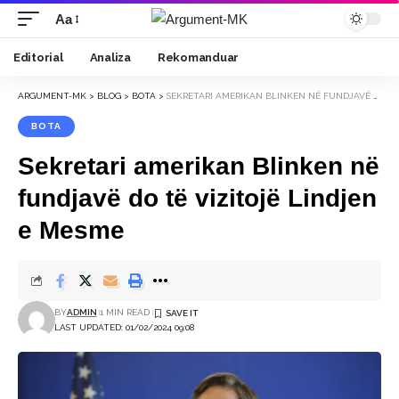
Aa
Font
Resizer
Editorial
Analiza
Rekomanduar
ARGUMENT-MK
>
BLOG
>
BOTA
>
SEKRETARI AMERIKAN BLINKEN NË FUNDJAVË DO TË VIZITOJË LINDJEN E MESME
BOTA
Sekretari amerikan Blinken në
fundjavë do të vizitojë Lindjen
e Mesme
BY
ADMIN
1 MIN READ
LAST UPDATED: 01/02/2024 09:08