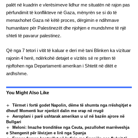
palët në kuadrin e vlerësimeve lidhur me situatën në rajon pas
përfundimit të konflikteve në Gaza, mënyrën se si do të
menaxhohet Gaza në këtë proces, dërgimin e ndihmave
humanitare për Palestinezët dhe njohjen e mundshme të një
shteti të pavarur palestinez.
Që nga 7 tetori i vitit të kaluar e deri më tani Blinken ka vizituar
rajonin 4 herë, ndërkohë detajet e vizitës së re priten të
njoftohen nga Departamenti amerikan i Shtetit në ditët e
ardhshme.
You Might Also Like
Tërmet i fortë godet Napolin, dëme të shumta nga rrëshqitjet e
dheut! Momenti kur njerëzit dalin me vrap në rrugë
Aeroplani i parë ushtarak amerikan u ul në bazën ajrore në
Bullgari
Meloni: Imazhe tronditëse nga Ceuta, pezullohet marrëveshja
e Shengenit për lëvizjen e lirë nga Spanja