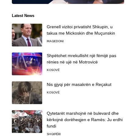
Latest News
Grenell vizitoi privatisht Shkupin, u
takua me Mickoskin dhe Muçunskin
MAQEDONI
Shpëtohet mrekullisht një fëmijë pas
rënies në ujë në Motrovicë
KOSOVË
Nis gjyqi për masakrën e Reçakut
KOSOVË
Qytetarët marshojnë në bulevard dhe
kërkojnë dorëheqjen e Ramës: Ju erdhi
fundi
SHQIPËRI