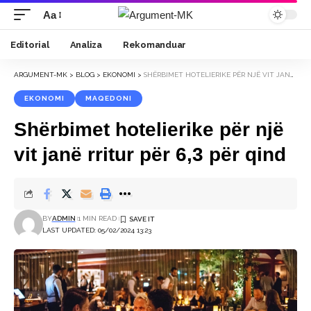
Aa
Font
Resizer
Editorial
Analiza
Rekomanduar
ARGUMENT-MK
>
BLOG
>
EKONOMI
>
SHËRBIMET HOTELIERIKE PËR NJË VIT JANË RRITUR PËR 6,3 PËR QIND
EKONOMI
MAQEDONI
Shërbimet hotelierike për një
vit janë rritur për 6,3 për qind
BY
ADMIN
1 MIN READ
LAST UPDATED: 05/02/2024 13:23