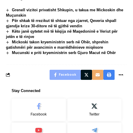
Grenell vizitoi privatisht Shkupin, u takua me Mickoskin dhe
Muçunskin
Për shkak të rrezikut të shtuar nga zjarret, Qeveria shpall
gjendje krize 30-ditore në të gjithë vendin
Këto janë qytetet më të këqija në Maqedoninë e Veriut për
jetën e të rinjve
Mickoski takon kryeministrin serb në Ohër, shprehin
gatishmëri për avancimin e marrëdhënieve miqësore
Mucunski e priti kryeministrin serb Gjuro Macut në Ohër
Facebook
Stay Connected
Facebook
Twitter