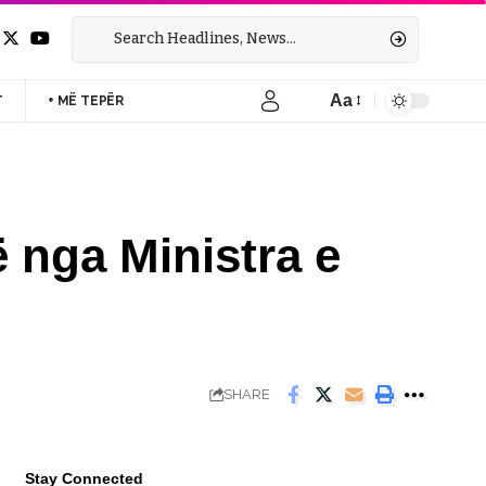
Aa
T
+ MË TEPËR
Font
Resizer
nga Ministra e
SHARE
Stay Connected