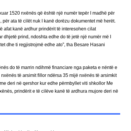
ikuar 1520 nxënës që është një numër tepër I madhë për
ë, për ata të cilët nuk I kanë dorëzu dokumentet më herët.
 afat kanë ardhur prindërit të interesohen cilat
r dhjetë prind, ndoshta edhe do të jetë një numër më I
tet dhe ti regjistrojmë edhe ato”, tha Besare Hasani
xënës do të marrin ndihmë financiare nga paketa e nëntë e
 nxënës të arsimit fillor ndërsa 35 mijë nxënës të arsimkit
me deri në qershor kur edhe përmbyllet viti shkollor Me
ënës, prindërit e të cilëve kanë të ardhura mujore deri në