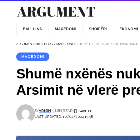
BALLLINA
MAQEDONI
SHQIPËRI
EKONOMI
ARGUMENT-MK
>
BLOG
>
MAQEDONI
>
SHUMË NXËNËS NUK KANË PRANUAR NDIH
MAQEDONI
Shumë nxënës nuk 
Arsimit në vlerë pr
BY
ADMIN
3 MIN READ
LAST UPDATED: 10/02/2024 15:38