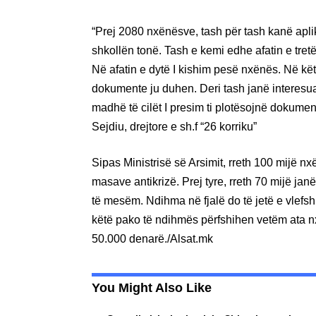
“Prej 2080 nxënësve, tash për tash kanë apl
shkollën tonë. Tash e kemi edhe afatin e tret
Në afatin e dytë I kishim pesë nxënës. Në këtë
dokumente ju duhen. Deri tash janë interesua
madhë të cilët I presim ti plotësojnë dokumen
Sejdiu, drejtore e sh.f “26 korriku”
Sipas Ministrisë së Arsimit, rreth 100 mijë n
masave antikrizë. Prej tyre, rreth 70 mijë janë
të mesëm. Ndihma në fjalë do të jetë e vlefsh
këtë pako të ndihmës përfshihen vetëm ata nx
50.000 denarë./Alsat.mk
You Might Also Like