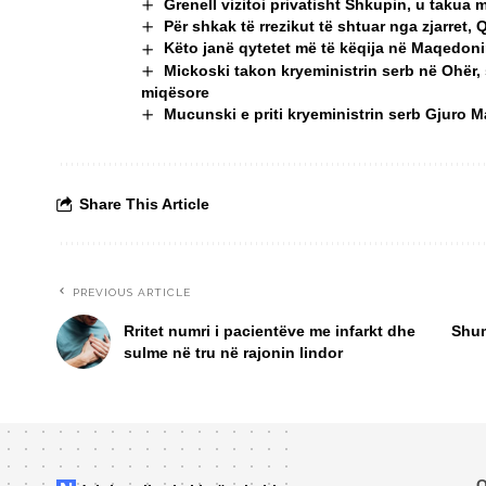
Grenell vizitoi privatisht Shkupin, u taku
Për shkak të rrezikut të shtuar nga zjarret, 
Këto janë qytetet më të këqija në Maqedoninë
Mickoski takon kryeministrin serb në Ohër,
miqësore
Mucunski e priti kryeministrin serb Gjuro 
Share This Article
PREVIOUS ARTICLE
Rritet numri i pacientëve me infarkt dhe
Shum
sulme në tru në rajonin lindor
Q