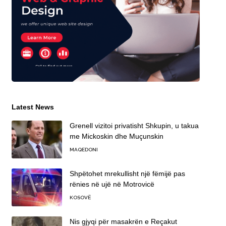
Latest News
Grenell vizitoi privatisht Shkupin, u takua
me Mickoskin dhe Muçunskin
MAQEDONI
Shpëtohet mrekullisht një fëmijë pas
rënies në ujë në Motrovicë
KOSOVË
Nis gjyqi për masakrën e Reçakut