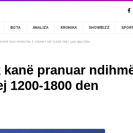
BOTA
ANALIZA
KRONIKA
SHOWBIZZ
SPOR
MË NGA MINISTRA E ARSIMIT NË VLERË PREJ 1200-1800 DEN
kanë pranuar ndihmë 
ej 1200-1800 den