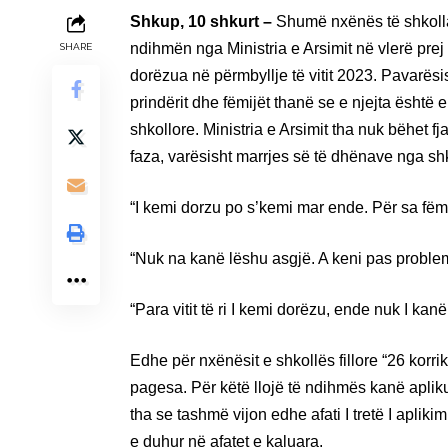
Shkup, 10 shkurt –
Shumë nxënës të shkolla
ndihmën nga Ministria e Arsimit në vlerë pre
SHARE
dorëzua në përmbyllje të vitit 2023. Pavarësi
prindërit dhe fëmijët thanë se e njejta ësht
shkollore. Ministria e Arsimit tha nuk bëhet f
faza, varësisht marrjes së të dhënave nga shk
“I kemi dorzu po s’kemi mar ende. Për sa fëmij
“Nuk na kanë lëshu asgjë. A keni pas probl
“Para vitit të ri I kemi dorëzu, ende nuk I kanë
Edhe për nxënësit e shkollës fillore “26 kor
pagesa. Për këtë llojë të ndihmës kanë apli
tha se tashmë vijon edhe afati I tretë I apliki
e duhur në afatet e kaluara.