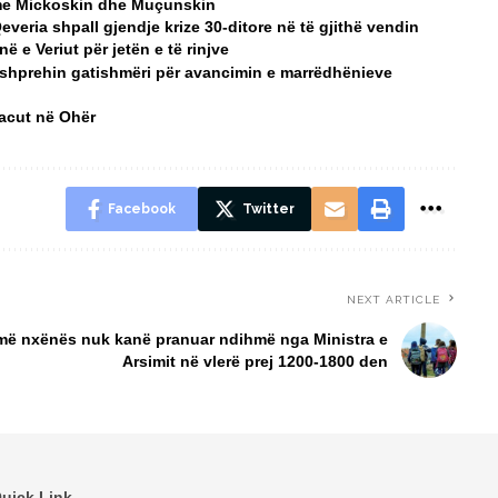
a me Mickoskin dhe Muçunskin
Qeveria shpall gjendje krize 30-ditore në të gjithë vendin
 e Veriut për jetën e të rinjve
 shprehin gatishmëri për avancimin e marrëdhënieve
Macut në Ohër
Facebook
Twitter
NEXT ARTICLE
ë nxënës nuk kanë pranuar ndihmë nga Ministra e
Arsimit në vlerë prej 1200-1800 den
uick Link