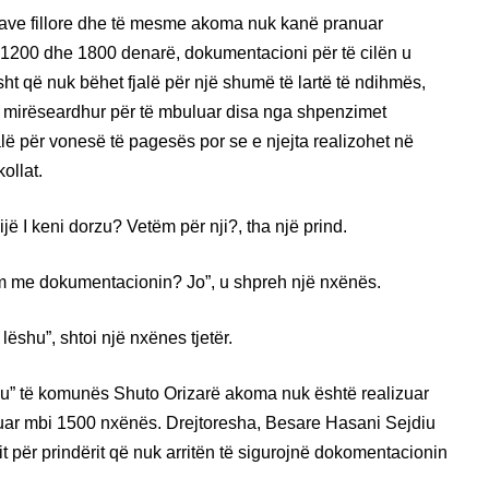
ve fillore dhe të mesme akoma nuk kanë pranuar
j 1200 dhe 1800 denarë, dokumentacioni për të cilën u
sht që nuk bëhet fjalë për një shumë të lartë të ndihmës,
ë e mirëseardhur për të mbuluar disa nga shpenzimet
jalë për vonesë të pagesës por se e njejta realizohet në
ollat.
ë I keni dorzu? Vetëm për nji?, tha një prind.
em me dokumentacionin? Jo”, u shpreh një nxënës.
 lëshu”, shtoi një nxënes tjetër.
riku” të komunës Shuto Orizarë akoma nuk është realizuar
kuar mbi 1500 nxënës. Drejtoresha, Besare Hasani Sejdiu
mit për prindërit që nuk arritën të sigurojnë dokomentacionin