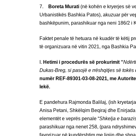
7.
Boreta Murati
(në kohën e kryerjes së ve
Urbanistikës Bashkia Patos), akuzuar për ve
bashkëpunim, parashikuar nga neni 186/2 i K
Faktet penale të hetuara në kuadër të këtij 
të organizuara në vitin 2021, nga Bashkia Pat
I.
Hetimi i procedurës së prokurimit “
Ndërt
Dukas-Breg, si pasojë e rrëshqitjes së tokë
numër REF-89301-03-08-2021, me Autoritet
lekë.
E pandehura Rajmonda Balilaj, (ish kryetarj
Anisa Petani, Shkëlqim Beqiraj dhe Enirjad
elementët e veprës penale “
Shkelja e barazi
parashikuar nga nenet 258, (para ndryshimeve 
favorizuar në kundërshtim me ligjin dhe shpa