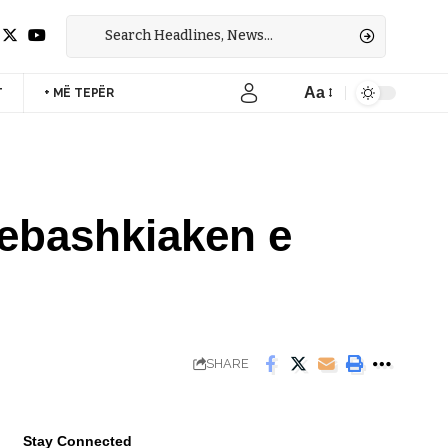
Aa
T
+ MË TEPËR
Font
Resizer
yebashkiaken e
SHARE
Stay Connected