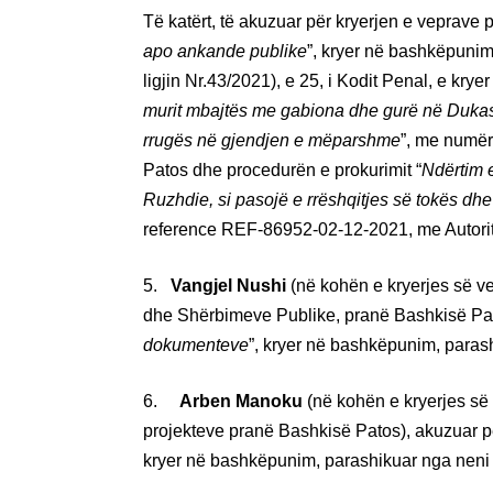
Të katërt, të akuzuar për kryerjen e veprave 
apo ankande publike
”, kryer në bashkëpuni
ligjin Nr.43/2021), e 25, i Kodit Penal, e krye
murit mbajtës me gabiona dhe gurë në Dukas-B
rrugës në gjendjen e mëparshme
”, me numër
Patos dhe procedurën e prokurimit “
Ndërtim e
Ruzhdie, si pasojë e rrëshqitjes së tokës d
reference REF-86952-02-12-2021, me Autorit
5.
Vangjel Nushi
(në kohën e kryerjes së ve
dhe Shërbimeve Publike, pranë Bashkisë Pato
dokumenteve
”, kryer në bashkëpunim, parash
6.
Arben Manoku
(në kohën e kryerjes së 
projekteve pranë Bashkisë Patos), akuzuar pë
kryer në bashkëpunim, parashikuar nga neni 1