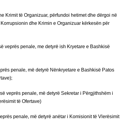
e Krimit të Organizuar, përfundoi hetimet dhe dërgoi në
 Korrupsionin dhe Krimin e Organizuar kërkesën për
së veprës penale, me detyrë ish Kryetare e Bashkisë
eprës penale, më detyrë Nënkryetare e Bashkisë Patos
tave);
 së veprës penale, më detyrë Sekretar i Përgjithshëm i
rësimit të Ofertave)
eprës penale, më detyrë anëtar i Komisionit të Vlerësimit