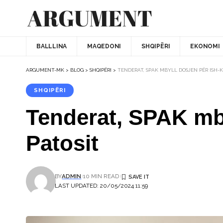
BALLLINA
MAQEDONI
SHQIPËRI
EKONOMI
ARGUMENT-MK
>
BLOG
>
SHQIPËRI
>
TENDERAT, SPAK MBYLL DOSJEN PËR ISH-
SHQIPËRI
Tenderat, SPAK mby
Patosit
BY
ADMIN
10 MIN READ
LAST UPDATED: 20/05/2024 11:59