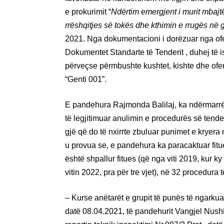
e prokurimit “
Ndërtim emergjent i murit mbaj
rrëshqitjes së tokës dhe kthimin e rrugës n
2021. Nga dokumentacioni i dorëzuar nga ofer
Dokumentet Standarte të Tenderit , duhej të is
përveçse përmbushte kushtet, kishte dhe ofert
“Genti 001”.
E pandehura Rajmonda Balilaj, ka ndërmarrë
të legjitimuar anulimin e procedurës së tenderi
gjë që do të nxirrte zbuluar punimet e kryera 
u provua se, e pandehura ka paracaktuar fituesi
është shpallur fitues (që nga viti 2019, kur k
vitin 2022, pra për tre vjet), në 32 procedur
– Kurse anëtarët e grupit të punës të ngarkua
datë 08.04.2021, të pandehurit Vangjel Nush