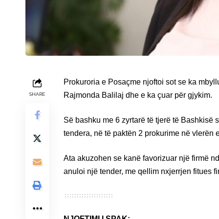
Prokuroria e Posaçme njoftoi sot se ka mbyll
Rajmonda Balilaj dhe e ka çuar për gjykim.
SHARE
Së bashku me 6 zyrtarë të tjerë të Bashkisë s
tendera, në të paktën 2 prokurime në vlerën 
Ata akuzohen se kanë favorizuar një firmë ndë
anuloi një tender, me qellim nxjerrjen fitues fi
NJOFTIMI I SPAK: