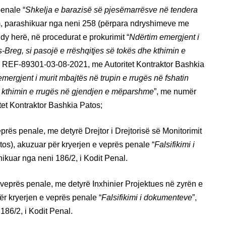
penale “
Shkelja e barazisë së pjesëmarrësve në tendera
m, parashikuar nga neni 258 (përpara ndryshimeve me
r dy herë, në procedurat e prokurimit “
Ndërtim emergjent i
reg, si pasojë e rrëshqitjes së tokës dhe kthimin e
 REF-89301-03-08-2021, me Autoritet Kontraktor Bashkia
mergjent i murit mbajtës në trupin e rrugës në fshatin
he kthimin e rrugës në gjendjen e mëparshme
”, me numër
et Kontraktor Bashkia Patos;
prës penale, me detyrë Drejtor i Drejtorisë së Monitorimit
s), akuzuar për kryerjen e veprës penale “
Falsifikimi i
ikuar nga neni 186/2, i Kodit Penal.
veprës penale, me detyrë Inxhinier Projektues në zyrën e
r kryerjen e veprës penale “
Falsifikimi i dokumenteve
”,
86/2, i Kodit Penal.