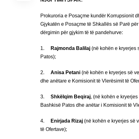
Prokuroria e Posaçme kundër Korrupsionit dh
Gjykatën e Posaçme të Shkallës së Parë për
dërgimin për gjykim të të pandehurve:
1.
Rajmonda Balilaj
(në kohën e kryerjes 
Patos);
2.
Anisa Petani
(në kohën e kryerjes së v
dhe anëtare e Komisionit të Vlerësimit të Ofer
3.
Shkëlqim Beqiraj
, (në kohën e kryerjes
Bashkisë Patos dhe anëtar i Komisionit të Vle
4.
Enirjada Rizaj
(në kohën e kryerjes së v
të Ofertave);