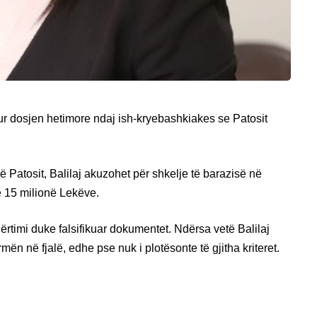
ur dosjen hetimore ndaj ish-kryebashkiakes se Patosit
ë Patosit, Balilaj akuzohet për shkelje të barazisë në
e 15 milionë Lekëve.
rtimi duke falsifikuar dokumentet. Ndërsa vetë Balilaj
rmën në fjalë, edhe pse nuk i plotësonte të gjitha kriteret.