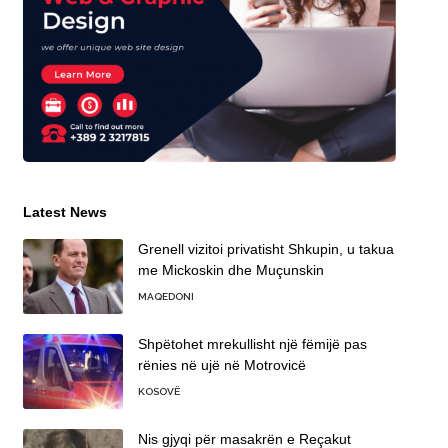
Latest News
Grenell vizitoi privatisht Shkupin, u takua
me Mickoskin dhe Muçunskin
MAQEDONI
Shpëtohet mrekullisht një fëmijë pas
rënies në ujë në Motrovicë
KOSOVË
Nis gjyqi për masakrën e Reçakut