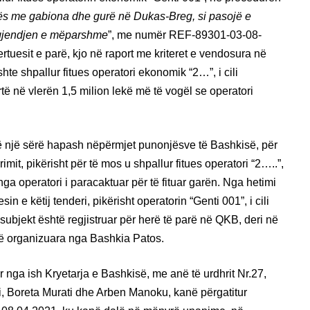
tës me gabiona dhe gurë në Dukas-Breg, si pasojë e
ë gjendjen e mëparshme
”, me numër REF-89301-03-08-
tuesit e parë, kjo në raport me kriteret e vendosura në
hte shpallur fitues operatori ekonomik “2…”, i cili
ë në vlerën 1,5 milion lekë më të vogël se operatori
 një sërë hapash nëpërmjet punonjësve të Bashkisë, për
mit, pikërisht për të mos u shpallur fitues operatori “2…..”,
nga operatori i paracaktuar për të fituar garën. Nga hetimi
n e këtij tenderi, pikërisht operatorin “Genti 001”, i cili
y subjekt është regjistruar për herë të parë në QKB, deri në
a të organizuara nga Bashkia Patos.
r nga ish Kryetarja e Bashkisë, me anë të urdhrit Nr.27,
i, Boreta Murati dhe Arben Manoku, kanë përgatitur