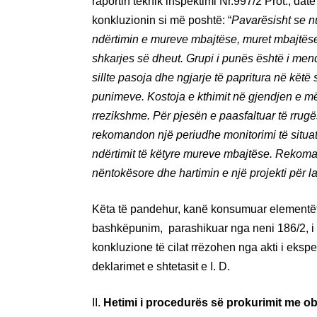
raportin teknik inspektimi Nr.997/2 Prot., d
konkluzionin si më poshtë: “
Pavarësisht se n
ndërtimin e mureve mbajtëse, muret mbajtëse
shkarjes së dheut. Grupi i punës është i mend
sillte pasoja dhe ngjarje të papritura në kët
punimeve. Kostoja e kthimit në gjendjen e më
rrezikshme. Për pjesën e paasfaltuar të rrugë
rekomandon një periudhe monitorimi të situat
ndërtimit të këtyre mureve mbajtëse. Rekoma
nëntokësore dhe hartimin e një projekti për l
Këta të pandehur, kanë konsumuar elementët
bashkëpunim, parashikuar nga neni 186/2, i K
konkluzione të cilat rrëzohen nga akti i eks
deklarimet e shtetasit e I. D.
II.
Hetimi i procedurës së prokurimit me ob