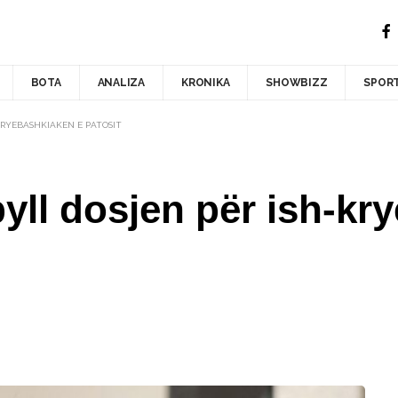
BOTA
ANALIZA
KRONIKA
SHOWBIZZ
SPOR
KRYEBASHKIAKEN E PATOSIT
ll dosjen për ish-kr