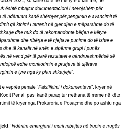
atë 08.04.2021, ku kanë dalë në mënyrë unanime, në
uk është mbajtur dokumentacioni i nevojshëm për
 të ndërtuara kanë shërbyer për pengimin e avancimit të
imit që kthimi i terrenit në gjendjen e mëparshme do të
ë shkarje dhe nuk do të rekomandonte bërjen e këtyre
parshme dhe ribërja e të njëjtave punime do të ishte e
s dhe të kanalit në anën e sipërme grupi i punës
ës në vend për të parë rezultatet e qëndrueshmërisë së
ndojmë edhe monitorimin e prurjeve të ujërave
argimin e tyre nga ky plan shkarjeje
”.
 e veprës penale “
Falsifikimi i dokumenteve
”, kryer në
odit Penal, pasi kanë paraqitur rrethana të rreme në këto
pertimit të kryer nga Prokuroria e Posaçme dhe po ashtu nga
jekt “
Ndërtim emergjent i murit mbajtës në trupin e rrugës