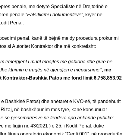
prës penale, me detyrë Specialiste në Drejtorinë e
prën penale “
Falsifikimi i dokumenteve
”, kryer në
odit Penal.
procedimi penal, kanë të bëjnë me dy procedura prokurimi
os si Autoritet Kontraktor dhe më konkretisht:
im emergjent i murit mbajtës me gabiona dhe gurë në
s dhe kthimin e rrugës në gjendjen e mëparshme
”, me
 Kontraktor-Bashkia Patos me fond limit 6,758,853.92
a e Bashkisë Patos) dhe anëtarët e KVO-së, të pandehurit
a Rizaj, në bashkëpunim mes tyre, kanë konsumuar
së së pjesëmarrësve në tendera apo ankande publike
”,
me ligjin nr. 43/2021 ) e 25, i Kodit Penal, duke
llur fitues operatorin ekonomik “Genti 001”, në procedurën