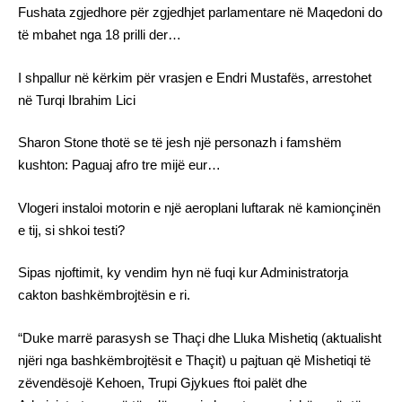
Fushata zgjedhore për zgjedhjet parlamentare në Maqedoni do
të mbahet nga 18 prilli der…
I shpallur në kërkim për vrasjen e Endri Mustafës, arrestohet
në Turqi Ibrahim Lici
Sharon Stone thotë se të jesh një personazh i famshëm
kushton: Paguaj afro tre mijë eur…
Vlogeri instaloi motorin e një aeroplani luftarak në kamionçinën
e tij, si shkoi testi?
Sipas njoftimit, ky vendim hyn në fuqi kur Administratorja
cakton bashkëmbrojtësin e ri.
“Duke marrë parasysh se Thaçi dhe Lluka Mishetiq (aktualisht
njëri nga bashkëmbrojtësit e Thaçit) u pajtuan që Mishetiqi të
zëvendësojë Kehoen, Trupi Gjykues ftoi palët dhe