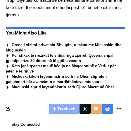
Trupi Gjykues konstatoi se kërkesa është e parakohshme në
këtë fazë dhe rrjedhimisht e hodhi poshtë”, bëhet e ditur mes
tjerash.
You Might Also Like
Grenell vizitoi privatisht Shkupin, u takua me Mickoskin dhe
Muçunskin
Për shkak të rrezikut të shtuar nga zjarret, Qeveria shpall
gjendje krize 30-ditore në të gjithë vendin
Këto janë qytetet më të këqija në Maqedoninë e Veriut për
jetën e të rinjve
Mickoski takon kryeministrin serb në Ohër, shprehin
gatishmëri për avancimin e marrëdhënieve miqësore
Mucunski e priti kryeministrin serb Gjuro Macut në Ohër
Facebook
Stay Connected