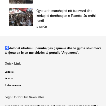
Qytetarët marshojnë në bulevard dhe
kërkojnë dorëheqjen e Ramës: Ju erdhi
fundi
SHQIPËRI
Ndalohet ribotimi i përmbajtjes (lajmeve dhe të gjitha shkrimeve
të tjera) pa lejen me shkrim të portalit “Argument”.
Quick Link
Editorial
Analiza
Rekomanduar
Sign Up for Our Newsletter