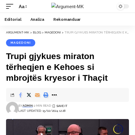
Aa
Font
Resizer
Editorial
Analiza
Rekomanduar
ARGUMENT-MK
>
BLOG
>
MAQEDONI
>
TRUPI GJYKUES MIRATON TËRHEQJEN E KEHOES SI MBROJTËS KRYESOR I THAÇIT
MAQEDONI
Trupi gjykues miraton
tërheqjen e Kehoes si
mbrojtës kryesor i Thaçit
BY
ADMIN
2 MIN READ
LAST UPDATED: 15/02/2024 12:28