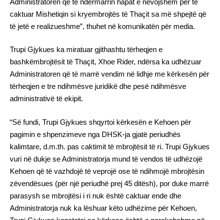
Administratoren që të ndërmarrin hapat e nevojshëm për të
caktuar Mishetiqin si kryembrojtës të Thaçit sa më shpejtë që
të jetë e realizueshme”, thuhet në komunikatën për media.
Trupi Gjykues ka miratuar gjithashtu tërheqjen e
bashkëmbrojtësit të Thaçit, Xhoe Rider, ndërsa ka udhëzuar
Administratoren që të marrë vendim në lidhje me kërkesën për
tërheqjen e tre ndihmësve juridikë dhe pesë ndihmësve
administrativë të ekipit.
“Së fundi, Trupi Gjykues shqyrtoi kërkesën e Kehoen për
pagimin e shpenzimeve nga DHSK-ja gjatë periudhës
kalimtare, d.m.th. pas caktimit të mbrojtësit të ri. Trupi Gjykues
vuri në dukje se Administratorja mund të vendos të udhëzojë
Kehoen që të vazhdojë të veprojë ose të ndihmojë mbrojtësin
zëvendësues (për një periudhë prej 45 ditësh), por duke marrë
parasysh se mbrojtësi i ri nuk është caktuar ende dhe
Administratorja nuk ka lëshuar këto udhëzime për Kehoen,