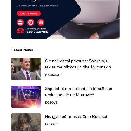
Latest News
Grenell vizitoi privatisht Shkupin, u
takua me Mickoskin dhe Muçunskin
MAQEDONI
Shpëtohet mrekullisht një fëmijë pas
rënies në ujë në Motrovicë
KOSOVË
Nis gjyqi për masakrën e Reçakut
KOSOVË