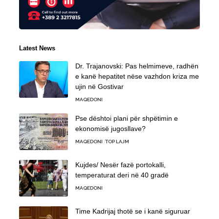
Latest News
Dr. Trajanovski: Pas helmimeve, radhën
e kanë hepatitet nëse vazhdon kriza me
ujin në Gostivar
MAQEDONI
Pse dështoi plani për shpëtimin e
ekonomisë jugosllave?
MAQEDONI
TOP LAJM
Kujdes/ Nesër fazë portokalli,
temperaturat deri në 40 gradë
MAQEDONI
Time Kadrijaj thotë se i kanë siguruar