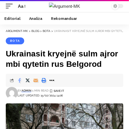
Aa
Font
Resizer
Editorial
Analiza
Rekomanduar
ARGUMENT-MK
>
BLOG
>
BOTA
>
UKRAINASIT KRYEJNË SULM AJROR MBI QYTETIN RUS BELGOROD
BOTA
Ukrainasit kryejnë sulm ajror
mbi qytetin rus Belgorod
BY
ADMIN
1 MIN READ
LAST UPDATED: 15/02/2024 14:06