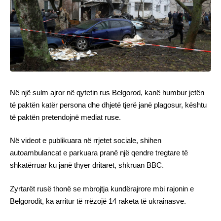
Në një sulm ajror në qytetin rus Belgorod, kanë humbur jetën
të paktën katër persona dhe dhjetë tjerë janë plagosur, kështu
të paktën pretendojnë mediat ruse.
Në videot e publikuara në rrjetet sociale, shihen
autoambulancat e parkuara pranë një qendre tregtare të
shkatërruar ku janë thyer dritaret, shkruan BBC.
Zyrtarët rusë thonë se mbrojtja kundërajrore mbi rajonin e
Belgorodit, ka arritur të rrëzojë 14 raketa të ukrainasve.