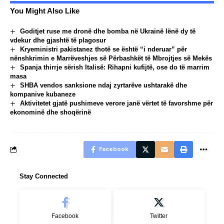
You Might Also Like
Goditjet ruse me dronë dhe bomba në Ukrainë lënë dy të
vdekur dhe gjashtë të plagosur
Kryeministri pakistanez thotë se është “i nderuar” për
nënshkrimin e Marrëveshjes së Përbashkët të Mbrojtjes së Mekës
Spanja thirrje sërish Italisë: Rihapni kufijtë, ose do të marrim
masa
SHBA vendos sanksione ndaj zyrtarëve ushtarakë dhe
kompanive kubaneze
Aktivitetet gjatë pushimeve verore janë vërtet të favorshme për
ekonominë dhe shoqërinë
Facebook
Stay Connected
Facebook
Twitter