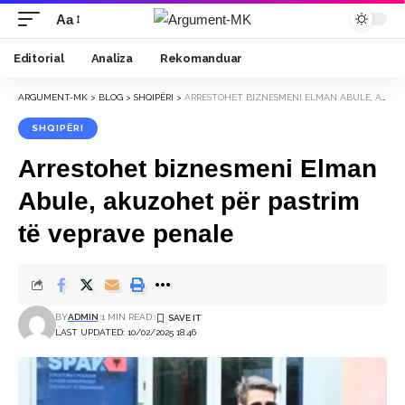
Aa
Font
Resizer
Editorial
Analiza
Rekomanduar
ARGUMENT-MK
>
BLOG
>
SHQIPËRI
>
ARRESTOHET BIZNESMENI ELMAN ABULE, AKUZOHET PËR PASTRIM TË VEPRAVE PENALE
SHQIPËRI
Arrestohet biznesmeni Elman
Abule, akuzohet për pastrim
të veprave penale
BY
ADMIN
1 MIN READ
LAST UPDATED: 10/02/2025 18:46