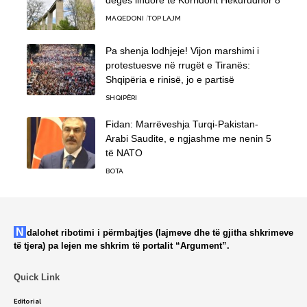
degës lindore të Korridorit Hekurudhor 8
MAQEDONI
TOP LAJM
Pa shenja lodhjeje! Vijon marshimi i
protestuesve në rrugët e Tiranës:
Shqipëria e rinisë, jo e partisë
SHQIPËRI
Fidan: Marrëveshja Turqi-Pakistan-
Arabi Saudite, e ngjashme me nenin 5
të NATO
BOTA
Ndalohet ribotimi i përmbajtjes (lajmeve dhe të gjitha shkrimeve
të tjera) pa lejen me shkrim të portalit “Argument”.
Quick Link
Editorial