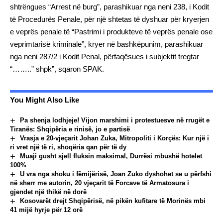
shtrëngues “Arrest në burg”, parashikuar nga neni 238, i Kodit
të Procedurës Penale, për një shtetas të dyshuar për kryerjen
e veprës penale të “Pastrimi i produkteve të veprës penale ose
veprimtarisë kriminale”, kryer në bashkëpunim, parashikuar
nga neni 287/2 i Kodit Penal, përfaqësues i subjektit tregtar
“……..” shpk”, sqaron SPAK.
You Might Also Like
Pa shenja lodhjeje! Vijon marshimi i protestuesve në rrugët e
Tiranës: Shqipëria e rinisë, jo e partisë
Vrasja e 20-vjeçarit Johan Zuka, Mitropoliti i Korçës: Kur një i
ri vret një të ri, shoqëria qan për të dy
Muaji gusht sjell fluksin maksimal, Durrësi mbushë hotelet
100%
U vra nga shoku i fëmijërisë, Joan Zuko dyshohet se u përfshi
në sherr me autorin, 20 vjeçarit të Forcave të Armatosura i
gjendet një thikë në dorë
Kosovarët drejt Shqipërisë, në pikën kufitare të Morinës mbi
41 mijë hyrje për 12 orë