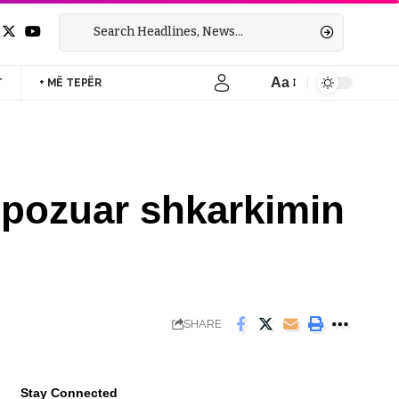
Aa
T
+ MË TEPËR
Font
Resizer
opozuar shkarkimin
SHARE
Stay Connected