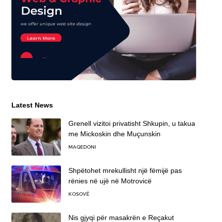
Latest News
Grenell vizitoi privatisht Shkupin, u takua
me Mickoskin dhe Muçunskin
MAQEDONI
Shpëtohet mrekullisht një fëmijë pas
rënies në ujë në Motrovicë
KOSOVË
Nis gjyqi për masakrën e Reçakut