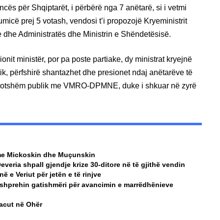
cës për Shqiptarët, i përbërë nga 7 anëtarë, si i vetmi
icë prej 5 votash, vendosi t’i propozojë Kryeministrit
ke dhe Administratës dhe Ministrin e Shëndetësisë.
nit ministër, por pa poste partiake, dy ministrat kryejnë
k, përfshirë shantazhet dhe presionet ndaj anëtarëve të
 sotshëm publik me VMRO-DPMNE, duke i shkuar në zyrë
a me Mickoskin dhe Muçunskin
Qeveria shpall gjendje krize 30-ditore në të gjithë vendin
 e Veriut për jetën e të rinjve
 shprehin gatishmëri për avancimin e marrëdhënieve
Macut në Ohër