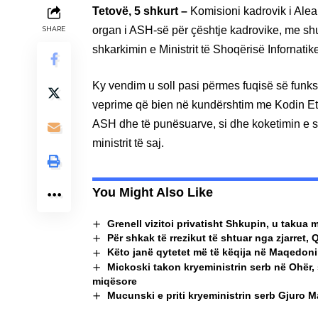
Tetovë, 5 shkurt –
Komisioni kadrovik i Alean
organ i ASH-së për çështje kadrovike, me shum
SHARE
shkarkimin e Ministrit të Shoqërisë Infornati
Ky vendim u soll pasi përmes fuqisë së funksio
veprime që bien në kundërshtim me Kodin Eti
ASH dhe të punësuarve, si dhe koketimin e
ministrit të saj.
You Might Also Like
Grenell vizitoi privatisht Shkupin, u taku
Për shkak të rrezikut të shtuar nga zjarret, 
Këto janë qytetet më të këqija në Maqedoninë
Mickoski takon kryeministrin serb në Ohër,
miqësore
Mucunski e priti kryeministrin serb Gjuro 