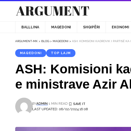
BALLLINA
MAQEDONI
SHQIPËRI
EKONOMI
ARGUMENT-MK
>
BLOG
>
MAQEDONI
>
ASH: KOMISIONI KADROVIK I PARTISË K
MAQEDONI
TOP LAJM
ASH: Komisioni kad
e ministrave Azir A
BY
ADMIN
1 MIN READ
LAST UPDATED: 06/02/2024 16:08