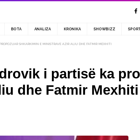
BOTA
ANALIZA
KRONIKA
SHOWBIZZ
SPOR
A PROPOZUAR SHKARKIMIN E MINISTRAVE AZIR ALIU DHE FATMIR MEXHITI
rovik i partisë ka pr
liu dhe Fatmir Mexhiti