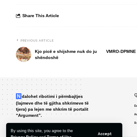
Share This Article
PREVIOUS ARTICLE
Kjo picë e shijshme nuk do ju
VMRO-DPMNE shp
shëndoshë
Q
Ndalohet ribotimi i përmbajtjes
(lajmeve dhe të gjitha shkrimeve të
Ed
tjera) pa lejen me shkrim të portalit
“Argument”.
A
R
By using this site, you agree to the
Accept