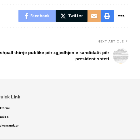
Facebook
Twitter
NEXT ARTICLE
all thirrje publike për zgjedhjen e kandidatit për
president shteti
uick Link
itorial
naliza
ekomanduar