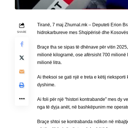
Tiranë, 7 maj Zhurnal.mk – Deputeti Erion Br
hidrokarbureve mes Shqipërisë dhe Kosovës
SHARE
Braçe tha se sipas të dhënave për vitin 2025,
milionë kilogramë, ose afërsisht 700 milionë l
milionë litra.
Ai theksoi se gati një e treta e këtij riekspor
dyshime.
Ai foli për një “histori kontrabande” mes dy v
nga të dyja anët, në bashkëpunim me operato
Braçe shtoi se kontrabanda ndikon në mbajtje