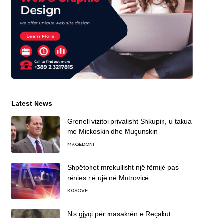
Latest News
Grenell vizitoi privatisht Shkupin, u takua
me Mickoskin dhe Muçunskin
MAQEDONI
Shpëtohet mrekullisht një fëmijë pas
rënies në ujë në Motrovicë
KOSOVË
Nis gjyqi për masakrën e Reçakut