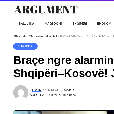
BALLLINA
MAQEDONI
SHQIPËRI
EKONOMI
ARGUMENT-MK
>
BLOG
>
SHQIPËRI
>
BRAÇE NGRE ALARMIN NË KUVEND: KONTR
SHQIPËRI
Braçe ngre alarmi
Shqipëri–Kosovë! J
BY
ADMIN
2 MIN READ
LAST UPDATED: 07/05/2026 19:56