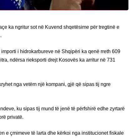
açe ka ngritur sot në Kuvend shqetësime për tregtinë e
.
 importi i hidrokarbureve në Shqipëri ka qenë rreth 609
itra, ndërsa rieksporti drejt Kosovës ka arritur në 731
ti kryhet nga vetëm një kompani, gjë që sipas tij ngre
endeve, ku sipas tij mund të jenë të përfshirë edhe zyrtarë
rë privatë.
n e çmimeve të larta dhe kërkoi nga institucionet fiskale