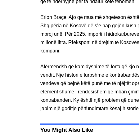
që të ndërhyjnë për ta ndalur këtë fenomen.
Erion Braçe: Ajo që mua më shqetëson është
Shqipëria në Kosovë që s’e hap gojën kush 
mbroj unë. Për 2025, importi i hidrokarbureve
milionë litra. Rieksporti në drejtim të Kosovë
kompani.
Afërmendsh që kam dyshime të forta që kjo n
vendit. Një histori e turpshme e kontrabandës
vendeve që bëjnë këtë punë me të njëjtët oper
element shumë i rëndësishëm që mban çmime t
kontrabandën. Ky është një problem që duhet t
japim një goditje përfundimtare kësaj historie
You Might Also Like