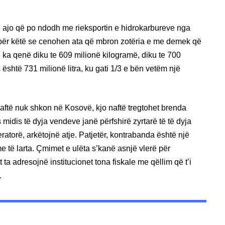
 ajo që po ndodh me rieksportin e hidrokarbureve nga
për këtë se cenohen ata që mbron zotëria e me demek që
 ka qenë diku te 609 milionë kilogramë, diku te 700
s është 731 milionë litra, ku gati 1/3 e bën vetëm një
aftë nuk shkon në Kosovë, kjo naftë tregtohet brenda
 midis të dyja vendeve janë përfshirë zyrtarë të të dyja
atorë, arkëtojnë atje. Patjetër, kontrabanda është një
ë larta. Çmimet e ulëta s’kanë asnjë vlerë për
a adresojnë institucionet tona fiskale me qëllim që t’i
.