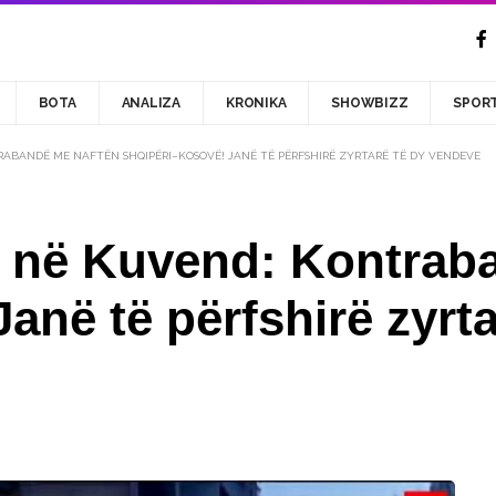
BOTA
ANALIZA
KRONIKA
SHOWBIZZ
SPOR
ABANDË ME NAFTËN SHQIPËRI–KOSOVË! JANË TË PËRFSHIRË ZYRTARË TË DY VENDEVE
n në Kuvend: Kontrab
anë të përfshirë zyrt