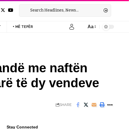
Aa
T
+ MË TEPËR
Font
Resizer
andë me naftën
arë të dy vendeve
SHARE
Stay Connected