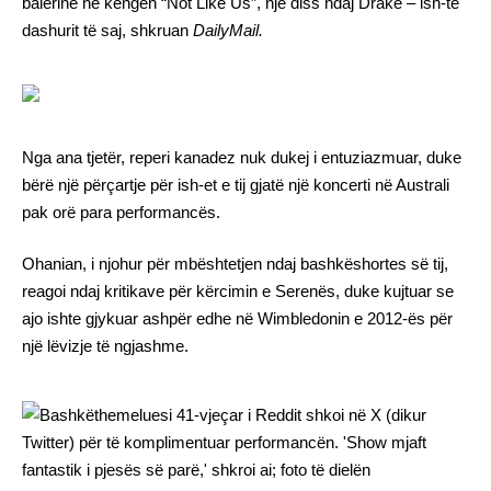
balerinë në këngën “Not Like Us”, një diss ndaj Drake – ish-të
dashurit të saj, shkruan
DailyMail.
Nga ana tjetër, reperi kanadez nuk dukej i entuziazmuar, duke
bërë një përçartje për ish-et e tij gjatë një koncerti në Australi
pak orë para performancës.
Ohanian, i njohur për mbështetjen ndaj bashkëshortes së tij,
reagoi ndaj kritikave për kërcimin e Serenës, duke kujtuar se
ajo ishte gjykuar ashpër edhe në Wimbledonin e 2012-ës për
një lëvizje të ngjashme.