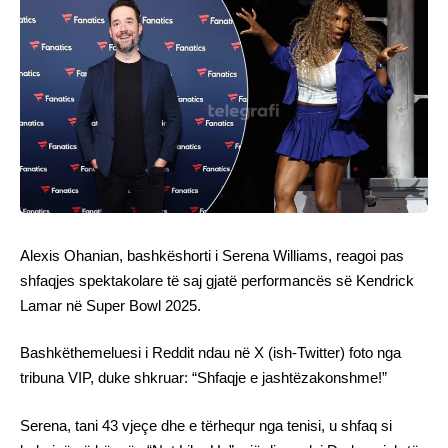
Alexis Ohanian, bashkëshorti i Serena Williams, reagoi pas
shfaqjes spektakolare të saj gjatë performancës së Kendrick
Lamar në Super Bowl 2025.
Bashkëthemeluesi i Reddit ndau në X (ish-Twitter) foto nga
tribuna VIP, duke shkruar: “Shfaqje e jashtëzakonshme!”
Serena, tani 43 vjeçe dhe e tërhequr nga tenisi, u shfaq si