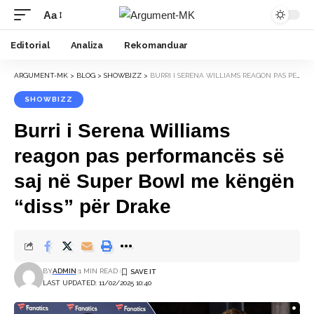
Aa
Font
Resizer
Editorial
Analiza
Rekomanduar
ARGUMENT-MK
>
BLOG
>
SHOWBIZZ
>
BURRI I SERENA WILLIAMS REAGON PAS PERFORMANCËS SË SAJ NË SUPER BOWL ME KËNGËN “DISS” PËR DRAKE
SHOWBIZZ
Burri i Serena Williams
reagon pas performancës së
saj në Super Bowl me këngën
“diss” për Drake
BY
ADMIN
1 MIN READ
LAST UPDATED: 11/02/2025 10:40