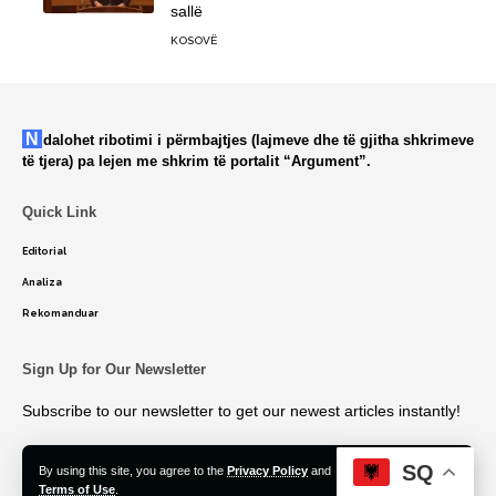
sallë
KOSOVË
Ndalohet ribotimi i përmbajtjes (lajmeve dhe të gjitha shkrimeve
të tjera) pa lejen me shkrim të portalit “Argument”.
Quick Link
Editorial
Analiza
Rekomanduar
Sign Up for Our Newsletter
Subscribe to our newsletter to get our newest articles instantly!
SQ
By using this site, you agree to the
Privacy Policy
and
Accept
Terms of Use
.