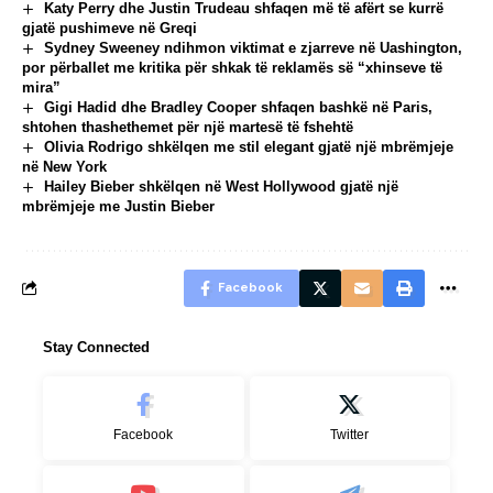
Katy Perry dhe Justin Trudeau shfaqen më të afërt se kurrë
gjatë pushimeve në Greqi
Sydney Sweeney ndihmon viktimat e zjarreve në Uashington,
por përballet me kritika për shkak të reklamës së “xhinseve të
mira”
Gigi Hadid dhe Bradley Cooper shfaqen bashkë në Paris,
shtohen thashethemet për një martesë të fshehtë
Olivia Rodrigo shkëlqen me stil elegant gjatë një mbrëmjeje
në New York
Hailey Bieber shkëlqen në West Hollywood gjatë një
mbrëmjeje me Justin Bieber
Facebook
Stay Connected
Facebook
Twitter