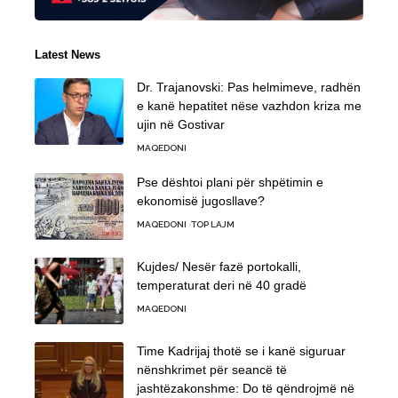
Latest News
Dr. Trajanovski: Pas helmimeve, radhën
e kanë hepatitet nëse vazhdon kriza me
ujin në Gostivar
MAQEDONI
Pse dështoi plani për shpëtimin e
ekonomisë jugosllave?
MAQEDONI
TOP LAJM
Kujdes/ Nesër fazë portokalli,
temperaturat deri në 40 gradë
MAQEDONI
Time Kadrijaj thotë se i kanë siguruar
nënshkrimet për seancë të
jashtëzakonshme: Do të qëndrojmë në