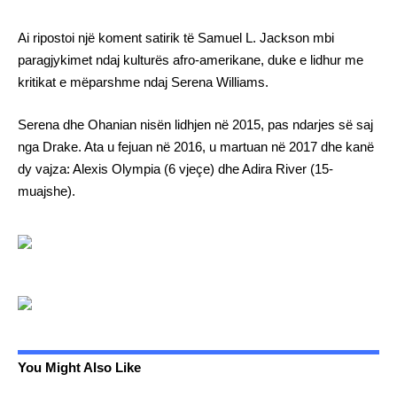
Ai ripostoi një koment satirik të Samuel L. Jackson mbi
paragjykimet ndaj kulturës afro-amerikane, duke e lidhur me
kritikat e mëparshme ndaj Serena Williams.
Serena dhe Ohanian nisën lidhjen në 2015, pas ndarjes së saj
nga Drake. Ata u fejuan në 2016, u martuan në 2017 dhe kanë
dy vajza: Alexis Olympia (6 vjeçe) dhe Adira River (15-
muajshe).
You Might Also Like