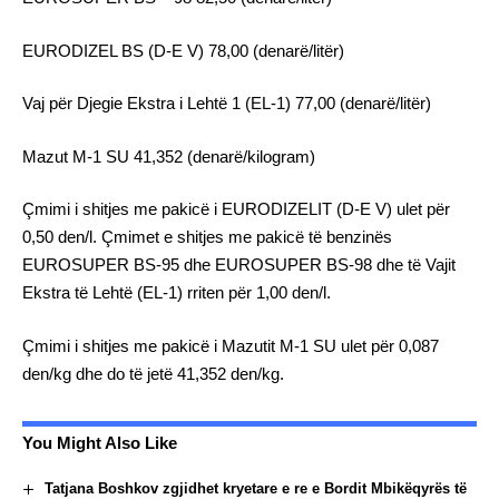
EURODIZEL BS (D-E V) 78,00 (denarë/litër)
Vaj për Djegie Ekstra i Lehtë 1 (EL-1) 77,00 (denarë/litër)
Mazut М-1 SU 41,352 (denarë/kilogram)
Çmimi i shitjes me pakicë i EURODIZELIT (D-Е V) ulet për
0,50 den/l. Çmimet e shitjes me pakicë të benzinës
EUROSUPER BS-95 dhe EUROSUPER BS-98 dhe të Vajit
Ekstra të Lehtë (EL-1) rriten për 1,00 den/l.
Çmimi i shitjes me pakicë i Мazutit М-1 SU ulet për 0,087
den/kg dhe do të jetë 41,352 den/kg.
You Might Also Like
Tatjana Boshkov zgjidhet kryetare e re e Bordit Mbikëqyrës të