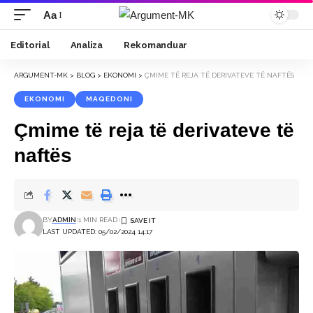
Aa
Font
Resizer
Editorial
Analiza
Rekomanduar
ARGUMENT-MK
>
BLOG
>
EKONOMI
>
ÇMIME TË REJA TË DERIVATEVE TË NAFTËS
EKONOMI
MAQEDONI
Çmime të reja të derivateve të
naftës
BY
ADMIN
1 MIN READ
LAST UPDATED: 05/02/2024 14:17