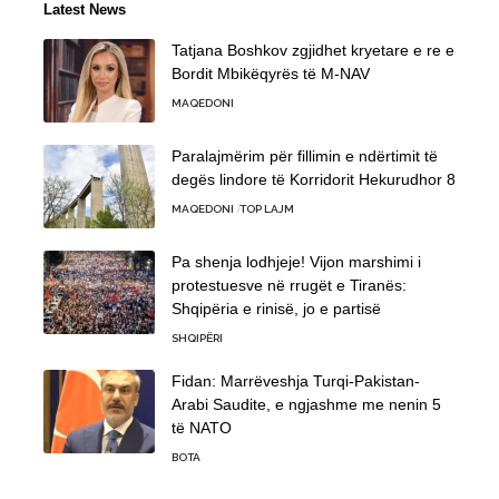
Latest News
Tatjana Boshkov zgjidhet kryetare e re e
Bordit Mbikëqyrës të M-NAV
MAQEDONI
Paralajmërim për fillimin e ndërtimit të
degës lindore të Korridorit Hekurudhor 8
MAQEDONI
TOP LAJM
Pa shenja lodhjeje! Vijon marshimi i
protestuesve në rrugët e Tiranës:
Shqipëria e rinisë, jo e partisë
SHQIPËRI
Fidan: Marrëveshja Turqi-Pakistan-
Arabi Saudite, e ngjashme me nenin 5
të NATO
BOTA