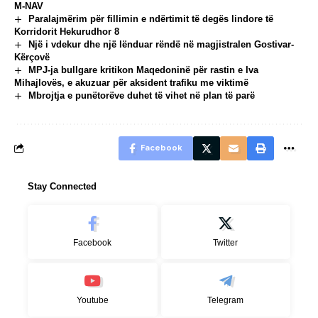
M-NAV
Paralajmërim për fillimin e ndërtimit të degës lindore të
Korridorit Hekurudhor 8
Një i vdekur dhe një lënduar rëndë në magjistralen Gostivar-
Kërçovë
MPJ-ja bullgare kritikon Maqedoninë për rastin e Iva
Mihajlovës, e akuzuar për aksident trafiku me viktimë
Mbrojtja e punëtorëve duhet të vihet në plan të parë
Facebook
Stay Connected
Facebook
Twitter
Youtube
Telegram