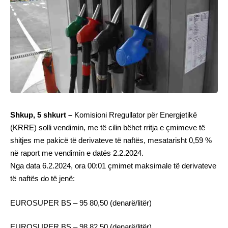
Shkup, 5 shkurt –
Komisioni Rregullator për Energjetikë
(KRRE) solli vendimin, me të cilin bëhet rritja e çmimeve të
shitjes me pakicë të derivateve të naftës, mesatarisht 0,59 %
në raport me vendimin e datës 2.2.2024.
Nga data 6.2.2024, ora 00:01 çmimet maksimale të derivateve
të naftës do të jenë:
EUROSUPER BS – 95 80,50 (denarë/litër)
EUROSUPER BS – 98 82,50 (denarë/litër)