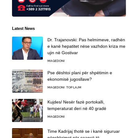
Latest News
Dr. Trajanovski: Pas helmimeve, radhën
e kanë hepatitet nëse vazhdon kriza me
ujin në Gostivar
MAQEDONI
Pse dështoi plani për shpëtimin e
ekonomisë jugosllave?
MAQEDONI
TOP LAJM
Kujdes/ Nesër fazë portokalli,
temperaturat deri në 40 gradë
MAQEDONI
Time Kadrijaj thotë se i kanë siguruar
nënshkrimet për seancë të