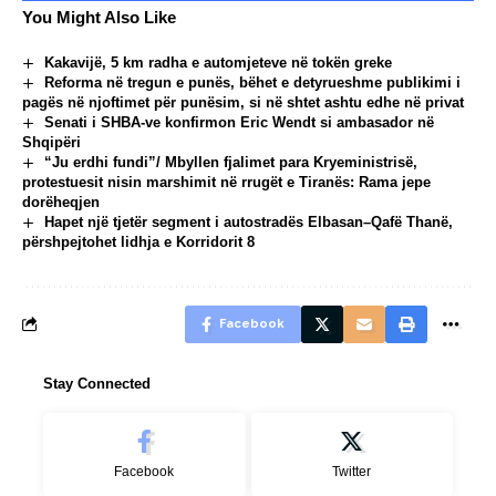
You Might Also Like
Kakavijë, 5 km radha e automjeteve në tokën greke
Reforma në tregun e punës, bëhet e detyrueshme publikimi i
pagës në njoftimet për punësim, si në shtet ashtu edhe në privat
Senati i SHBA-ve konfirmon Eric Wendt si ambasador në
Shqipëri
“Ju erdhi fundi”/ Mbyllen fjalimet para Kryeministrisë,
protestuesit nisin marshimit në rrugët e Tiranës: Rama jepe
dorëheqjen
Hapet një tjetër segment i autostradës Elbasan–Qafë Thanë,
përshpejtohet lidhja e Korridorit 8
Facebook
Stay Connected
Facebook
Twitter