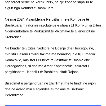
nga forcat serbe në korrik 1995, në një zonë të shpallur të
sigurt nga Kombet e Bashkuara.
Në maj 2024, Asambleja e Përgjithshme e Kombeve të
Bashkuara miratoi një rezolutë që e shpalli 11 Korrikun si Ditën
Ndërkombëtare të Përkujtimit të Viktimave të Gjenocidit në
Srebrenicë.
Në kuadër të vizitës njëditore në Bosnjë dhe Hercegovinë,
ministri Hasani zhvilloi takime me homologun e tij, Elmedin
Konaković, ministër i Punëve të Jashtme të Bosnjë dhe
Hercegovinës, si dhe me Amer Kapetanović, sekretar i
përgjithshëm i Këshillit të Bashkëpunimit Rajonal.
Bisedimet u përqendruan në zhvillimet më të fundit në rajon
dhe në avancimin e agjendës evropiane të Ballkanit
Perëndimor.