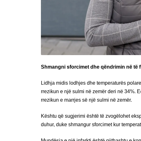
Shmangni sforcimet dhe qëndrimin në të f
Lidhja midis lodhjes dhe temperaturës polare 
rrezikun e një sulmi në zemër deri në 34%. Ed
rrezikun e marrjes së një sulmi në zemër.
Kështu që sugjerimi është të zvogëlohet eksp
duhur, duke shmangur sforcimet kur tempera
Mundësia e një infarkti është gjithashtu e ko