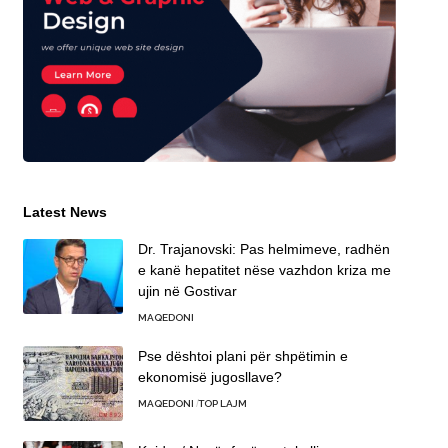
Latest News
Dr. Trajanovski: Pas helmimeve, radhën
e kanë hepatitet nëse vazhdon kriza me
ujin në Gostivar
MAQEDONI
Pse dështoi plani për shpëtimin e
ekonomisë jugosllave?
MAQEDONI
TOP LAJM