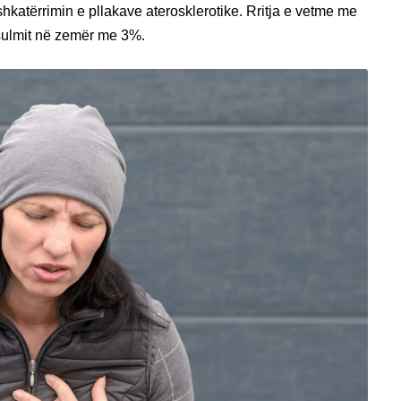
hkatërrimin e pllakave aterosklerotike. Rritja e vetme me
sulmit në zemër me 3%.