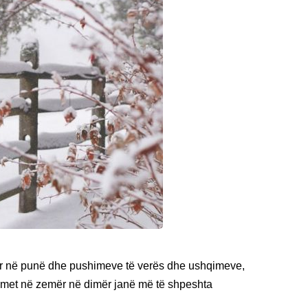
lur në punë dhe pushimeve të verës dhe ushqimeve,
ulmet në zemër në dimër janë më të shpeshta