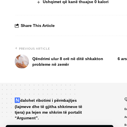
Ushqimet që kanë thuajse 0 kalori
Share This Article
PREVIOUS ARTICLE
Qëndrimi ulur 8 orë në ditë shkakton
6 ar
probleme në zemër
Q
Ndalohet ribotimi i përmbajtjes
(lajmeve dhe të gjitha shkrimeve të
Ed
tjera) pa lejen me shkrim të portalit
“Argument”.
A
R