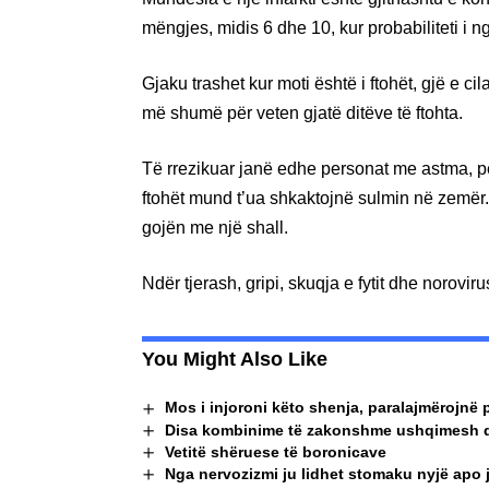
mëngjes, midis 6 dhe 10, kur probabiliteti i
Gjaku trashet kur moti është i ftohët, gjë e ci
më shumë për veten gjatë ditëve të ftohta.
Të rrezikuar janë edhe personat me astma, për 
ftohët mund t’ua shkaktojnë sulmin në zemër.
gojën me një shall.
Ndër tjerash, gripi, skuqja e fytit dhe norov
You Might Also Like
Mos i injoroni këto shenja, paralajmërojnë
Disa kombinime të zakonshme ushqimesh q
Vetitë shëruese të boronicave
Nga nervozizmi ju lidhet stomaku nyjë apo 