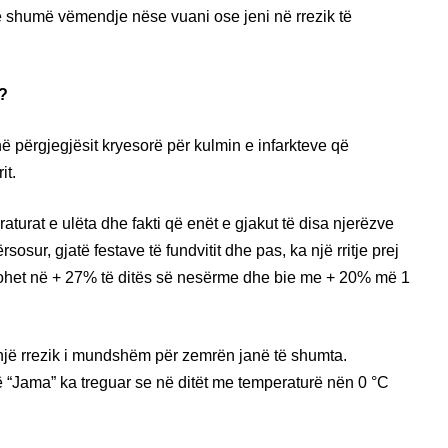
më shumë vëmendje nëse vuani ose jeni në rrezik të
t?
janë përgjegjësit kryesorë për kulmin e infarkteve që
it.
aturat e ulëta dhe fakti që enët e gjakut të disa njerëzve
osur, gjatë festave të fundvitit dhe pas, ka një rritje prej
rohet në + 27% të ditës së nesërme dhe bie me + 20% më 1
ë një rrezik i mundshëm për zemrën janë të shumta.
në “Jama” ka treguar se në ditët me temperaturë nën 0 °C