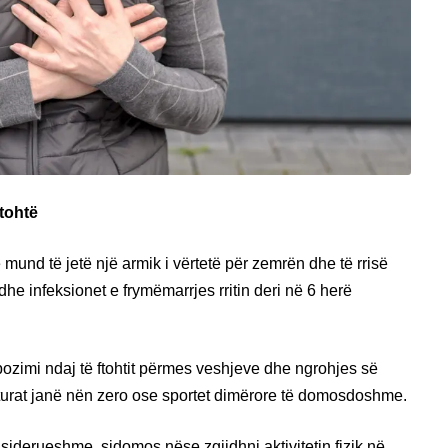
tohtë
mund të jetë një armik i vërtetë për zemrën dhe të rrisë
he infeksionet e frymëmarrjes rritin deri në 6 herë
ozimi ndaj të ftohtit përmes veshjeve dhe ngrohjes së
turat janë nën zero ose sportet dimërore të domosdoshme.
nsiderueshme, sidomos nëse zgjidhni aktivitetin fizik në