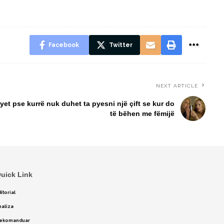
Facebook
Twitter
NEXT ARTICLE
syet pse kurrë nuk duhet ta pyesni një çift se kur do
të bëhen me fëmijë
uick Link
itorial
naliza
ekomanduar