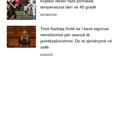
Kujdes/ Nesër fazë portokalli,
temperaturat deri në 40 gradë
MAQEDONI
Time Kadrijaj thotë se i kanë siguruar
nënshkrimet për seancë të
jashtëzakonshme: Do të qëndrojmë në
sallë
KOSOVË