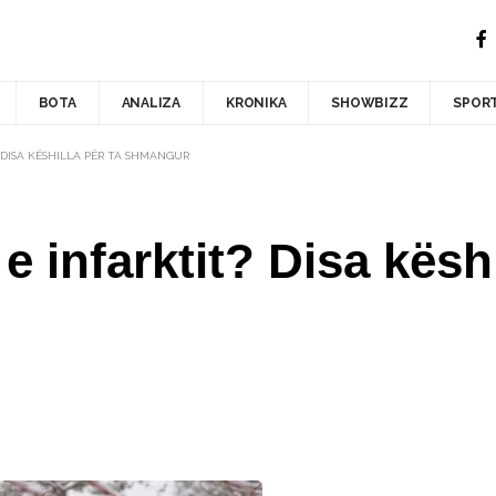
BOTA
ANALIZA
KRONIKA
SHOWBIZZ
SPOR
? DISA KËSHILLA PËR TA SHMANGUR
n e infarktit? Disa kësh