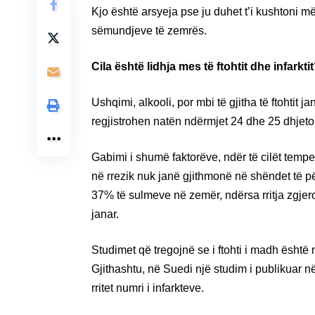
Kjo është arsyeja pse ju duhet t’i kushtoni 
sëmundjeve të zemrës.
Cila është lidhja mes të ftohtit dhe infarkti
Ushqimi, alkooli, por mbi të gjitha të ftohtit 
regjistrohen natën ndërmjet 24 dhe 25 dhjetor
Gabimi i shumë faktorëve, ndër të cilët temper
në rrezik nuk janë gjithmonë në shëndet të përs
37% të sulmeve në zemër, ndërsa rritja zgje
janar.
Studimet që tregojnë se i ftohti i madh ësht
Gjithashtu, në Suedi një studim i publikuar 
rritet numri i infarkteve.