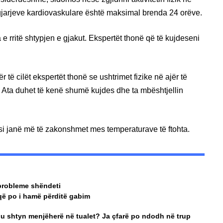
 ngjarjeve kardiovaskulare është maksimal brenda 24 orëve.
la e rritë shtypjen e gjakut. Ekspertët thonë që të kujdeseni
të cilët ekspertët thonë se ushtrimet fizike në ajër të
 Ata duhet të kenë shumë kujdes dhe ta mbështjellin
irusi janë më të zakonshmet mes temperaturave të ftohta.
 probleme shëndeti
ë po i hamë përditë gabim
ju shtyn menjëherë në tualet? Ja çfarë po ndodh në trup