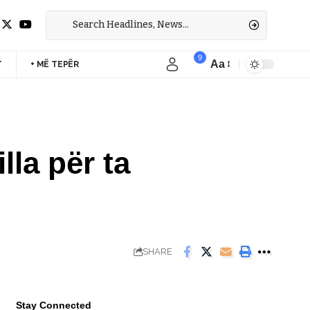
9
Aa
T
+ MË TEPËR
Font
Resizer
illa për ta
SHARE
Stay Connected