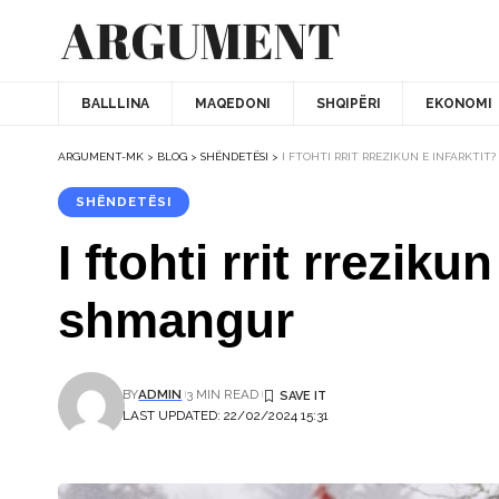
BALLLINA
MAQEDONI
SHQIPËRI
EKONOMI
ARGUMENT-MK
>
BLOG
>
SHËNDETËSI
>
I FTOHTI RRIT RREZIKUN E INFARKTIT
SHËNDETËSI
I ftohti rrit rreziku
shmangur
BY
ADMIN
3 MIN READ
LAST UPDATED: 22/02/2024 15:31