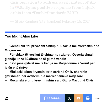
disintegration to address passivization of Alb
in
.Sadly,no positive response from Lajcak
or his team.
#DoubleStandards
EUSR
— Shaip Kamberi (@shkamberi)
February 15, 2024
You Might Also Like
Grenell vizitoi privatisht Shkupin, u takua me Mickoskin dhe
Muçunskin
Për shkak të rrezikut të shtuar nga zjarret, Qeveria shpall
gjendje krize 30-ditore në të gjithë vendin
Këto janë qytetet më të këqija në Maqedoninë e Veriut për
jetën e të rinjve
Mickoski takon kryeministrin serb në Ohër, shprehin
gatishmëri për avancimin e marrëdhënieve miqësore
Mucunski e priti kryeministrin serb Gjuro Macut në Ohër
Facebook