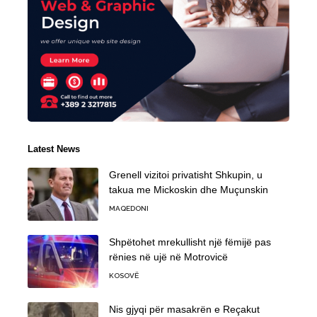
Latest News
Grenell vizitoi privatisht Shkupin, u
takua me Mickoskin dhe Muçunskin
MAQEDONI
Shpëtohet mrekullisht një fëmijë pas
rënies në ujë në Motrovicë
KOSOVË
Nis gjyqi për masakrën e Reçakut