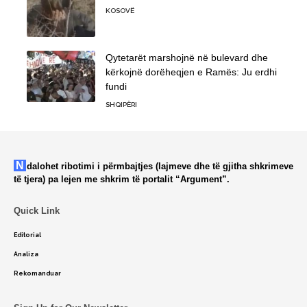
KOSOVË
Qytetarët marshojnë në bulevard dhe
kërkojnë dorëheqjen e Ramës: Ju erdhi
fundi
SHQIPËRI
Ndalohet ribotimi i përmbajtjes (lajmeve dhe të gjitha shkrimeve
të tjera) pa lejen me shkrim të portalit “Argument”.
Quick Link
Editorial
Analiza
Rekomanduar