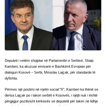
Deputeti i vetëm shqiptar në Parlamentin e Serbisë, Shaip
Kamberi, ka akuzuar emisarin e Bashkimit Evropian për
dialogun Kosovë – Serbi, Miroslav Lajçak, për standarde të
dyfishta.
Përmes një postimi në rrjetin social “X”, Kamberi ka thënë se
derisa Lajçak po i takon serbët e Kosovës, i njëjti nuk i është
përgjigjur pozitivisht kërkesës së deputetit për takim në lidhje