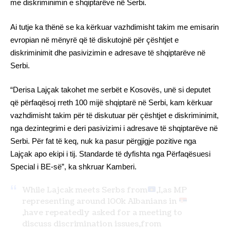
me diskriminimin e shqiptarëve në Serbi.
Ai tutje ka thënë se ka kërkuar vazhdimisht takim me emisarin
evropian në mënyrë që të diskutojnë për çështjet e
diskriminimit dhe pasivizimin e adresave të shqiptarëve në
Serbi.
“Derisa Lajçak takohet me serbët e Kosovës, unë si deputet
që përfaqësoj rreth 100 mijë shqiptarë në Serbi, kam kërkuar
vazhdimisht takim për të diskutuar për çështjet e diskriminimit,
nga dezintegrimi e deri pasivizimi i adresave të shqiptarëve në
Serbi. Për fat të keq, nuk ka pasur përgjigje pozitive nga
Lajçak apo ekipi i tij. Standarde të dyfishta nga Përfaqësuesi
Special i BE-së”, ka shkruar Kamberi.
While Lajcak meets Serbs from
,I,as MP
representing around 100k Albanians in
,have repeatedly asked for a meeting to
discuss discrimination issues,from