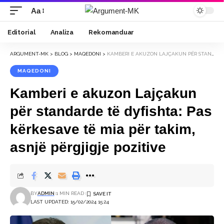
Aa
Font
Resizer
Editorial
Analiza
Rekomanduar
ARGUMENT-MK
>
BLOG
>
MAQEDONI
>
KAMBERI E AKUZON LAJÇAKUN PËR STANDARDE TË DYFISHTA: PAS KËRKESAVE TË MIA PËR TAKIM, ASNJË PËRGJIGJE POZITIVE
MAQEDONI
Kamberi e akuzon Lajçakun
për standarde të dyfishta: Pas
kërkesave të mia për takim,
asnjë përgjigje pozitive
BY
ADMIN
1 MIN READ
LAST UPDATED: 15/02/2024 15:24