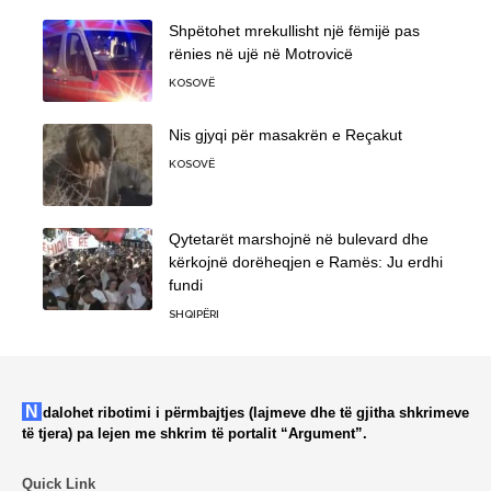
Shpëtohet mrekullisht një fëmijë pas
rënies në ujë në Motrovicë
KOSOVË
Nis gjyqi për masakrën e Reçakut
KOSOVË
Qytetarët marshojnë në bulevard dhe
kërkojnë dorëheqjen e Ramës: Ju erdhi
fundi
SHQIPËRI
Ndalohet ribotimi i përmbajtjes (lajmeve dhe të gjitha shkrimeve
të tjera) pa lejen me shkrim të portalit “Argument”.
Quick Link