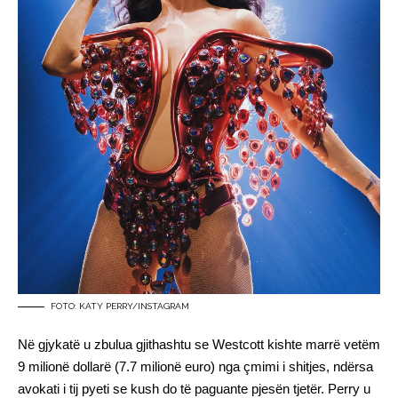
FOTO: KATY PERRY/INSTAGRAM
Në gjykatë u zbulua gjithashtu se Westcott kishte marrë vetëm
9 milionë dollarë (7.7 milionë euro) nga çmimi i shitjes, ndërsa
avokati i tij pyeti se kush do të paguante pjesën tjetër. Perry u