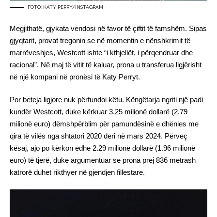
FOTO: KATY PERRY/INSTAGRAM
Megjithatë, gjykata vendosi në favor të çiftit të famshëm. Sipas
gjyqtarit, provat tregonin se në momentin e nënshkrimit të
marrëveshjes, Westcott ishte “i kthjellët, i përqendruar dhe
racional”. Në maj të vitit të kaluar, prona u transferua ligjërisht
në një kompani në pronësi të Katy Perryt.
Por beteja ligjore nuk përfundoi këtu. Këngëtarja ngriti një padi
kundër Westcott, duke kërkuar 3.25 milionë dollarë (2.79
milionë euro) dëmshpërblim për pamundësinë e dhënies me
qira të vilës nga shtatori 2020 deri në mars 2024. Përveç
kësaj, ajo po kërkon edhe 2.29 milionë dollarë (1.96 milionë
euro) të tjerë, duke argumentuar se prona prej 836 metrash
katrorë duhet rikthyer në gjendjen fillestare.