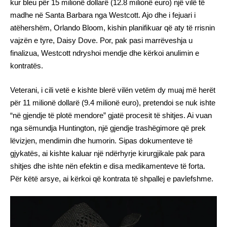
kur bleu për 15 milionë dollarë (12.8 milionë euro) një vilë të
madhe në Santa Barbara nga Westcott. Ajo dhe i fejuari i
atëhershëm, Orlando Bloom, kishin planifikuar që aty të rrisnin
vajzën e tyre, Daisy Dove. Por, pak pasi marrëveshja u
finalizua, Westcott ndryshoi mendje dhe kërkoi anulimin e
kontratës.
Veterani, i cili vetë e kishte blerë vilën vetëm dy muaj më herët
për 11 milionë dollarë (9.4 milionë euro), pretendoi se nuk ishte
“në gjendje të plotë mendore” gjatë procesit të shitjes. Ai vuan
nga sëmundja Huntington, një gjendje trashëgimore që prek
lëvizjen, mendimin dhe humorin. Sipas dokumenteve të
gjykatës, ai kishte kaluar një ndërhyrje kirurgjikale pak para
shitjes dhe ishte nën efektin e disa medikamenteve të forta.
Për këtë arsye, ai kërkoi që kontrata të shpallej e pavlefshme.