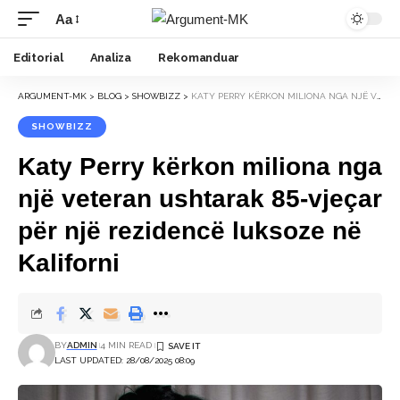
Aa
Font
Resizer
Editorial
Analiza
Rekomanduar
ARGUMENT-MK
>
BLOG
>
SHOWBIZZ
>
KATY PERRY KËRKON MILIONA NGA NJË VETERAN USHTARAK 85-VJEÇAR PËR NJË REZIDENCË LUKSOZE NË KALIFORNI
SHOWBIZZ
Katy Perry kërkon miliona nga
një veteran ushtarak 85-vjeçar
për një rezidencë luksoze në
Kaliforni
BY
ADMIN
4 MIN READ
LAST UPDATED: 28/08/2025 08:09