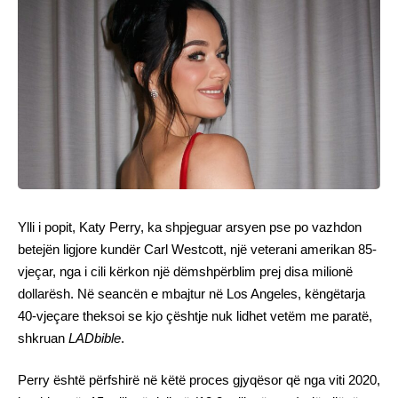
Ylli i popit, Katy Perry, ka shpjeguar arsyen pse po vazhdon
betejën ligjore kundër Carl Westcott, një veterani amerikan 85-
vjeçar, nga i cili kërkon një dëmshpërblim prej disa milionë
dollarësh. Në seancën e mbajtur në Los Angeles, këngëtarja
40-vjeçare theksoi se kjo çështje nuk lidhet vetëm me paratë,
shkruan
LADbible
.
Perry është përfshirë në këtë proces gjyqësor që nga viti 2020,