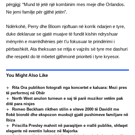
përgjigj: “Mund të jetë një kombinim mes meje dhe Orlandos.
Ne jemi familje për gjithë jetën”.
Ndërkohë, Perry dhe Bloom njoftuan në korrik ndarjen e tyre,
duke deklaruar se gjatë muajve të fundit kishin ndryshuar
mënyrën e marrëdhënies për t’u fokusuar te prindërimi i
përbashkët. Ata theksuan se rritja e vajzës së tyre me dashuri
dhe respekt do të mbetet gjithmonë prioriteti i tyre kryesor.
You Might Also Like
Rita Ora publikon fotografi nga koncertet e kaluara: Mezi pres
të performoj në Ohër
North West anulon turneun e saj të parë muzikor vetëm pak
ditë para nisjes
Romeo Beckham rikthen stilin e viteve 2000 të Davidit me
flokë biondë dhe ekspozon muskujt gjatë pushimeve familjare në
Ibiza
Priscilla Presley mahnit në paraqitjen e rrallë publike, shfaqet
elegante në eventin luksoz në Majorka