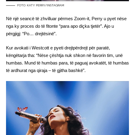
FOTO: KATY PERRY/INSTAGRAM
Në një seancë të zhvilluar përmes Zoom-it, Perry u pyet nëse
nga ky proces do të fitonte “para apo diçka tjetër”. Ajo u
përgjigj: “Po… drejtësinë”.
Kur avokati i Westcott e pyeti drejtpërdrejt për paratë,
këngëtarja tha: “Nëse çështja nuk shkon në favorin tim, unë
humbas. Mund të humbas para, të paguaj avokatët, të humbas
të ardhurat nga qiraja – të gjitha bashkë”.