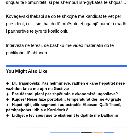
shquar të komunitetit, si për shembull ish-gjykatës të shquar…
Kovaçevski theksoi se do të shkojnë me kandidat të vet për
president, i cili, siç tha, do të mbështetet nga një numër i madh
i partnerëve të tyre të koalicionit.
Intervista në tërësi, së bashku me video materialin do të
publikohet të shtunën.
You Might Also Like
Dr. Trajanovski: Pas helmimeve, radhën e kanë hepatitet nëse
vazhdon kriza me ujin në Gostivar
Pse dështoi plani për shpëtimin e ekonomisë jugosllave?
Kujdes/ Nesër fazë portokalli, temperaturat deri në 40 gradë
Hapet një tjetër segment i autostradës Elbasan–Qafë Thanë,
përshpejtohet lidhja e Korridorit 8
Lidhjet e lëvizjes ruse të ekstremit të djathtë me Ballkanin