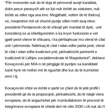
“Për momentin nuk do të doja të përmendi asnjë kandidat,
duke pasur parasysh atë se kjo nuk është as statutare, nuk
është as etike nga ana ime. Megjithatë, vetëm do të theksoj
se, meqenëse më së shumti pyetje sillen rreth asaj nëse
presidenti Pendarovski do të shkojë për mandat të dytë, unë
konsideroj se ai shkëlqyeshëm e ka kryer funksionin e vet
gjatë pesë viteve të shkuara, i ka përfaqësuar mu vlerat të cilat
unë i përmenda. Ndërkaq të citat i ndan edhe partia jonë, vlerat
të cilat i ndan edhe koalicioni ynë, përkatësisht partnerët e
koalicionit të Lidhjes socialdemokrate të Maqedonisë”, deklaroi
Kovaçevski për MIA-n në përgjigje të pyetjes sa kandidatë
kanë hyrë në rrethin më të ngushtë dhe kur do të kumtohet
emri i tij.
Kovaçevski shtoi se është e qartë se çfarë do të jetë profili i
presidentit që do ta propozojnë, përkatësisht, do të ndajë vlera
evropiane, do të angazhohet për rrumbullakësim të procesit të
integrimeve evropiane të shtetit deri në vitin 2030 i cili nuk do t’i