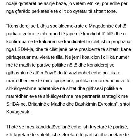
ndajë qytetarët në asnjë bazë, jo vetëm etnike, por edhe për
nga çfarëdo përkatësie të cilit do qytetar të shtetit tonë.
“Konsideroj se Lidhja socialdemokrate e Maqedonisë është
partia e vetme e cila mund të japë një kandidat të tillë dhe u
konfirmua në të kaluarën se kandidatët të cilët ishin propozuar
nga LSDM-ja, dhe të cilët janë bërë presidentë të shtetit, kanë
përfaqësuar mu vlera të tilla. Ne jemi koalicion i cili ka numër
më të madh të partive politike në të dhe konsideroj se
gjithashtu në atë mënyrë do të vazhdohet edhe politika e
marrëdhënieve të mira fqinjësore, politika e marrëdhënieve të
shkëlqyeshme ndëretnike në shtet dhe gjithsesi politika e
marrëdhënieve të shkëlqyeshme me partnerët strategjik me
SHBA-në, Britaninë e Madhe dhe Bashkimin Evropian”, shtoi
Kovaçevski.
Thotë se mes kandidatëve janë edhe ish-kryetarë të partisë,
ish-kryetarë të shtetit, ish-sekretarë të partisë dhe anëtarë të