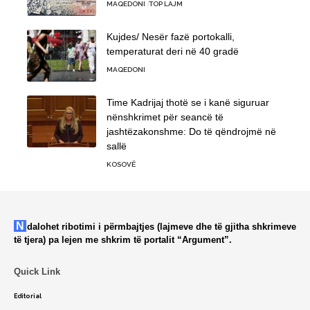
MAQEDONI
TOP LAJM
Kujdes/ Nesër fazë portokalli,
temperaturat deri në 40 gradë
MAQEDONI
Time Kadrijaj thotë se i kanë siguruar
nënshkrimet për seancë të
jashtëzakonshme: Do të qëndrojmë në
sallë
KOSOVË
Ndalohet ribotimi i përmbajtjes (lajmeve dhe të gjitha shkrimeve
të tjera) pa lejen me shkrim të portalit “Argument”.
Quick Link
Editorial