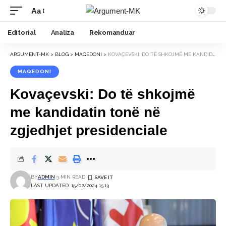
Aa
Font
Resizer
Editorial
Analiza
Rekomanduar
ARGUMENT-MK
>
BLOG
>
MAQEDONI
>
KOVAÇEVSKI: DO TË SHKOJMË ME KANDIDATIN TONË NË ZGJEDHJET PRESIDENCIALE
MAQEDONI
Kovaçevski: Do të shkojmë
me kandidatin tonë në
zgjedhjet presidenciale
BY
ADMIN
3 MIN READ
LAST UPDATED: 15/02/2024 15:13