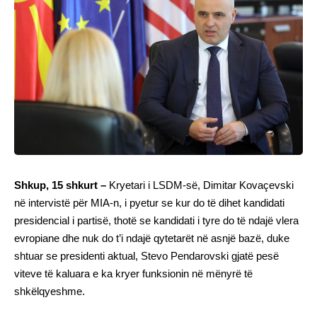
Shkup, 15 shkurt –
Kryetari i LSDM-së, Dimitar Kovaçevski
në intervistë për MIA-n, i pyetur se kur do të dihet kandidati
presidencial i partisë, thotë se kandidati i tyre do të ndajë vlera
evropiane dhe nuk do t’i ndajë qytetarët në asnjë bazë, duke
shtuar se presidenti aktual, Stevo Pendarovski gjatë pesë
viteve të kaluara e ka kryer funksionin në mënyrë të
shkëlqyeshme.