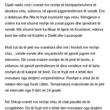
Gjatë natës mot i vranët me reshje të herëpashershme të
dendura shiu, sidomos në pjesët jugperëndimore të vendit. Era
u dobësua dhe filloi të fryjë kryesisht nga veriu. Mëngjesin e
sotëm ka më shumë reshje në zonat jugore dhe qendrore të
vendit. Më shumë borë ka filluar të bjerë në Krushevë, ndërsa
borë bie edhe në Kodrën e Diellit dhe Lazaropolë.
Moti sot do të jetë me vranësira dhe më i freskët me reshje
shiu, , vende-vende dhe veçanërisht në pjesët jugore më
intensive. Në zonat malore reshjet do të jenë të borës, e
sidomos në pjesët perëndimore të disa vendeve më të larta
reshjet do të kalojnë në borë. Do të fryjë erë e lehtë deri
mesatare nga drejtimi veriperëndimor. Reshjet e shiut do të
ndalen deri nga fundi i ditës. Temperatura maksimale do të jetë
në intervalin nga 9 deri në 14 gradë.
Në Shkup vranët me reshje shiu, të cilat pasdite do të
zvogëlohen. Do të fryjë erë e lehtë deri mesatare nga drejtimi