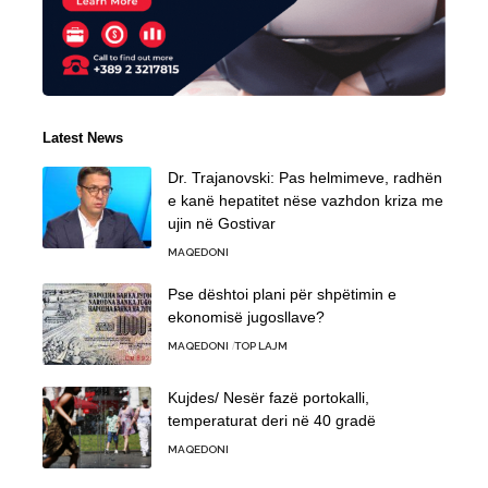
Latest News
Dr. Trajanovski: Pas helmimeve, radhën
e kanë hepatitet nëse vazhdon kriza me
ujin në Gostivar
MAQEDONI
Pse dështoi plani për shpëtimin e
ekonomisë jugosllave?
MAQEDONI
TOP LAJM
Kujdes/ Nesër fazë portokalli,
temperaturat deri në 40 gradë
MAQEDONI