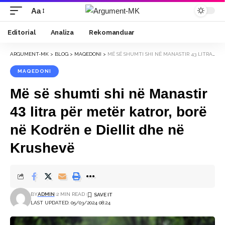
Aa
Font
Resizer
Editorial
Analiza
Rekomanduar
ARGUMENT-MK
>
BLOG
>
MAQEDONI
>
MË SË SHUMTI SHI NË MANASTIR 43 LITRA PËR METËR KATROR, ​​BORË NË KODRËN E DIELLIT DHE NË KRUSHEVË
MAQEDONI
Më së shumti shi në Manastir
43 litra për metër katror, ​​borë
në Kodrën e Diellit dhe në
Krushevë
BY
ADMIN
2 MIN READ
LAST UPDATED: 05/03/2024 08:24