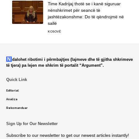
Time Kadrijaj thotë se i kanë siguruar
nënshkrimet për seancë të
jashtëzakonshme: Do të qëndrojmë në
sallë
KOSOVË
Ndalohet ribotimi i përmbajtjes (lajmeve dhe të gjitha shkrimeve
të tjera) pa lejen me shkrim të portalit “Argument”.
Quick Link
Editorial
Analiza
Rekomanduar
Sign Up for Our Newsletter
Subscribe to our newsletter to get our newest articles instantly!