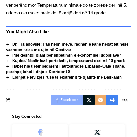
veriperëndimor Temperatura minimale do të zbresë deri në 5,
ndërsa ajo maksimale do të arrijë deri në 14 gradë.
You Might Also Like
Dr. Trajanovski: Pas helmimeve, radhën e kanë hepatitet nëse
vazhdon kriza me ujin në Gostivar
Pse dështoi plani për shpëtimin e ekonomisë jugosllave?
Kujdes/ Nesër fazë portokalli, temperaturat deri në 40 gradë
Hapet një tjetër segment i autostradës Elbasan–Qafë Thanë,
përshpejtohet lidhja e Korridorit 8
Lidhjet e lëvizjes ruse të ekstremit të djathtë me Ballkanin
Facebook
Stay Connected