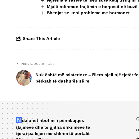
Ngrënia e sasive të mëdha të këtij ushqimi
Mjalti ndihmon trajtimin e herpesit në buzë
Shenjat se keni probleme me hormonet
Share This Article
PREVIOUS ARTICLE
Nuk është më misterioze – Blero sjell një tjetër fo
përkrah të dashurës së re
Q
Ndalohet ribotimi i përmbajtjes
(lajmeve dhe të gjitha shkrimeve të
Ed
tjera) pa lejen me shkrim të portalit
A