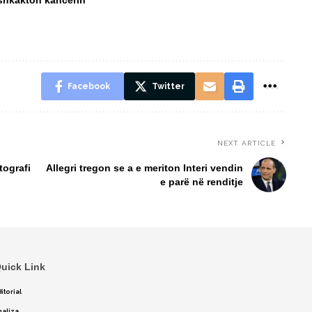
 shkakton kancerin
Facebook
Twitter
NEXT ARTICLE
tografi
Allegri tregon se a e meriton Interi vendin
e parë në renditje
uick Link
itorial
naliza