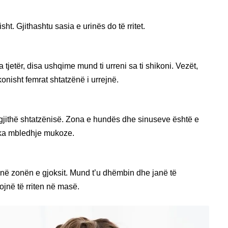
ht. Gjithashtu sasia e urinës do të rritet.
jetër, disa ushqime mund ti urreni sa ti shikoni. Vezët,
nisht femrat shtatzënë i urrejnë.
 gjithë shtatzënisë. Zona e hundës dhe sinuseve është e
k ka mbledhje mukoze.
ë zonën e gjoksit. Mund t’u dhëmbin dhe janë të
lojnë të rriten në masë.