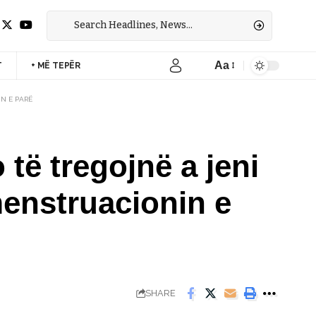
Aa
T
+ MË TEPËR
Font
Resizer
N E PARË
të tregojnë a jeni
menstruacionin e
SHARE