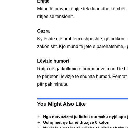
Ënjtje
Mund të provoni ënjtje tek duart dhe këmbët. 
rritjes së tensionit.
Gazra
Ky është një problem i shpeshtë, që ndikon f
zakonisht. Kjo mund të jetë e parehatshme,- p
Lëvizje humori
Rritja në qarkullimin e hormoneve mund të bë
të përjetoni lëvizje të shumta humori. Femrat
për pak minuta.
You Might Also Like
Nga nervozizmi ju lidhet stomaku nyjë apo 
Ushqimet që kanë thuajse 0 kalori