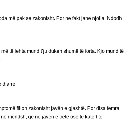
oda më pak se zakonisht. Por në fakt janë njolla. Ndodh
t më të lehta mund t’ju duken shumë të forta. Kjo mund të
.
 diarre.
ptomë fillon zakonisht javën e gjashtë. Por disa femra
rje mendsh, që në javën e tretë ose të katërt të