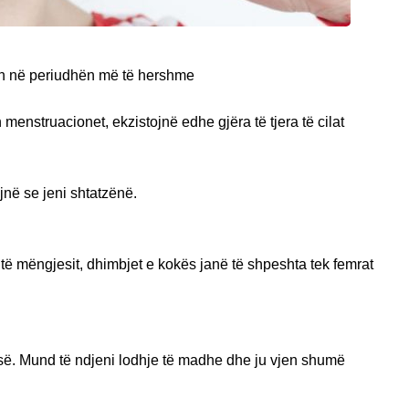
qen në periudhën më të hershme
 menstruacionet, ekzistojnë edhe gjëra të tjera të cilat
në se jeni shtatzënë.
të mëngjesit, dhimbjet e kokës janë të shpeshta tek femrat
isë. Mund të ndjeni lodhje të madhe dhe ju vjen shumë