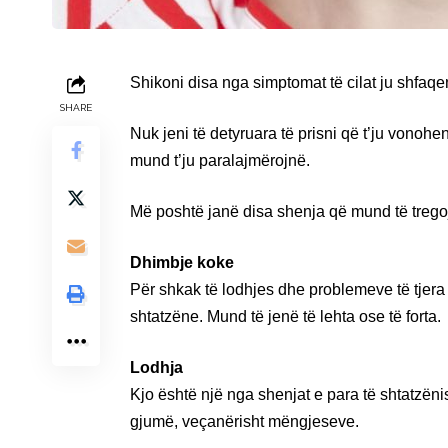
Shikoni disa nga simptomat të cilat ju shfa
SHARE
Nuk jeni të detyruara të prisni që t’ju vonohen
mund t’ju paralajmërojnë.
Më poshtë janë disa shenja që mund të tregoj
Dhimbje koke
Për shkak të lodhjes dhe problemeve të tjera 
shtatzëne. Mund të jenë të lehta ose të forta.
Lodhja
Kjo është një nga shenjat e para të shtatzën
gjumë, veçanërisht mëngjeseve.