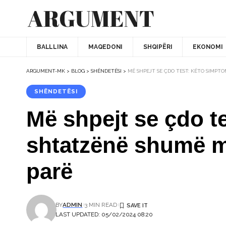
BALLLINA
MAQEDONI
SHQIPËRI
EKONOMI
ARGUMENT-MK
>
BLOG
>
SHËNDETËSI
>
MË SHPEJT SE ÇDO TEST: KËTO SIMPT
SHËNDETËSI
Më shpejt se çdo t
shtatzënë shumë më
parë
BY
ADMIN
3 MIN READ
LAST UPDATED: 05/02/2024 08:20