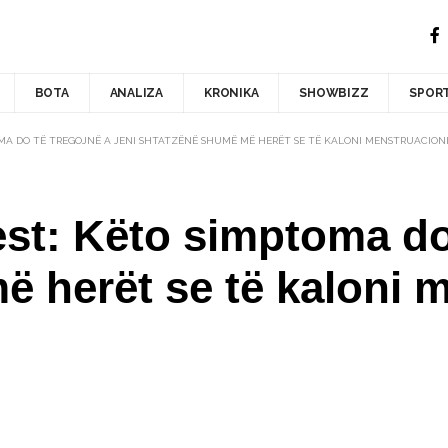
BOTA
ANALIZA
KRONIKA
SHOWBIZZ
SPOR
OMA DO TË TREGOJNË A JENI SHTATZËNË SHUMË MË HERËT SE TË KALONI MENSTRUACIONI
est: Këto simptoma do 
 herët se të kaloni 