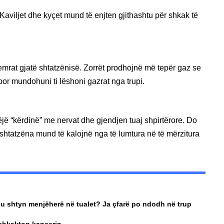
Kaviljet dhe kyçet mund të enjten gjithashtu për shkak të
emrat gjatë shtatzënisë. Zorrët prodhojnë më tepër gaz se
or mundohuni ti lëshoni gazrat nga trupi.
jë “kërdinë” me nervat dhe gjendjen tuaj shpirtërore. Do
 shtatzëna mund të kalojnë nga të lumtura në të mërzitura
ju shtyn menjëherë në tualet? Ja çfarë po ndodh në trup