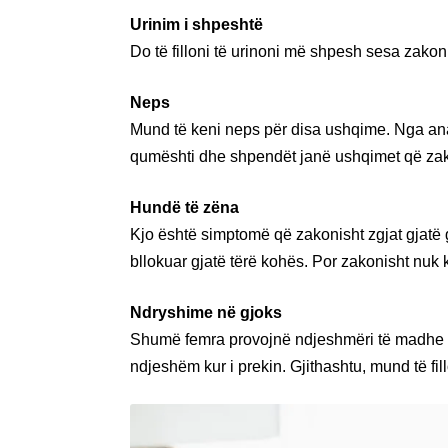
Urinim i shpeshtë
Do të filloni të urinoni më shpesh sesa zakonis
Neps
Mund të keni neps për disa ushqime. Nga ana t
qumështi dhe shpendët janë ushqimet që zako
Hundë të zëna
Kjo është simptomë që zakonisht zgjat gjatë
bllokuar gjatë tërë kohës. Por zakonisht nu
Ndryshime në gjoks
Shumë femra provojnë ndjeshmëri të madhe n
ndjeshëm kur i prekin. Gjithashtu, mund të fil