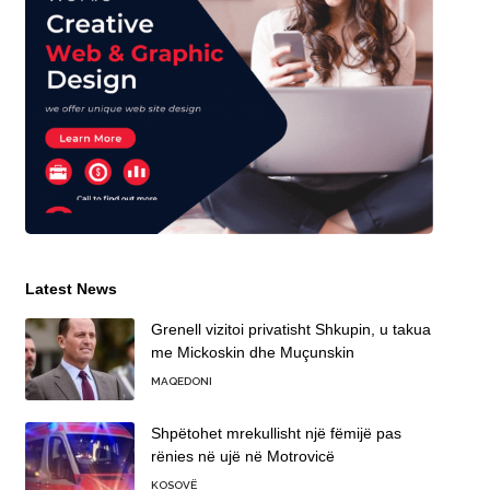
Latest News
Grenell vizitoi privatisht Shkupin, u takua
me Mickoskin dhe Muçunskin
MAQEDONI
Shpëtohet mrekullisht një fëmijë pas
rënies në ujë në Motrovicë
KOSOVË