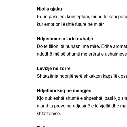
Njolla gjaku
Edhe pasi jeni konceptuar, mund të keni peri
kur embrioni është future në mitër.
Ndjeshmëri e lartë nuhatje
Do të filloni të nuhasni më mirë. Edhe aroma
ndodhë më së shumti me erërat e ushqimeve
Lëvizje në zorrë
Shtatzënia ndonjëherë shkakton kapsllëk ose
Ndjeheni keq në mëngjes
Kjo nuk është shumë e shpeshtë, pasi kjo sim
mund ta provojnë ndjesinë e të vjellit dhe mar
shtatzënisë.