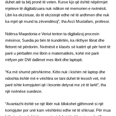
duhet atë ta bëj pronë të veten. Kurse kjo që është nëpërmjet
mjeteve të digjitalizuara nuk ndikon në memorien e nxënësit.
Libri ka ekzistuar, do të ekzistojë edhe në të ardhmen dhe nuk
ka mjet që mund ta zëvendësoj”, tha Avzi Mustafam, profesor.
Ndërsa Maqedonia e Veriut tenton ta digjitalizoj procesin
mësimor, Suedia po bën të kundërtën, ka rikthyer librat dhe
fletoret në përdorim. Nxënësit e klasës së katërt që për herë të
parë u përballën me librin e matematikës, kohë më parë
rrëfyen për DW dallimet mes librit dhe laptopit.
“Ka më shumë përshkrime. Këto nuk i kishim në laptop dhe
ndoshta është më e vështira se tani duhet të lexosh vet, më
parë ishte kompjuteri që i lexonte detyrat me zë të lartë”, tha
një nxënëse suedeze.
“Avantazhi është se një libër nuk bllokohet gjithmonë si një
kompjuter por unë kam vështirësi edhe në të shkruar. Për mua