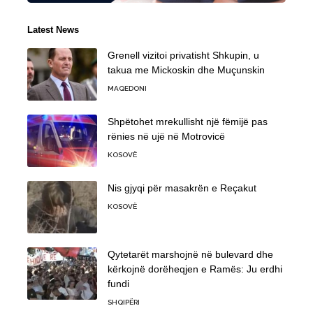
Latest News
Grenell vizitoi privatisht Shkupin, u
takua me Mickoskin dhe Muçunskin
MAQEDONI
Shpëtohet mrekullisht një fëmijë pas
rënies në ujë në Motrovicë
KOSOVË
Nis gjyqi për masakrën e Reçakut
KOSOVË
Qytetarët marshojnë në bulevard dhe
kërkojnë dorëheqjen e Ramës: Ju erdhi
fundi
SHQIPËRI