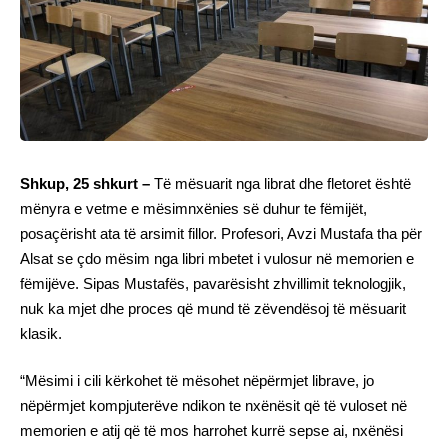
Shkup, 25 shkurt –
Të mësuarit nga librat dhe fletoret është
mënyra e vetme e mësimnxënies së duhur te fëmijët,
posaçërisht ata të arsimit fillor. Profesori, Avzi Mustafa tha për
Alsat se çdo mësim nga libri mbetet i vulosur në memorien e
fëmijëve. Sipas Mustafës, pavarësisht zhvillimit teknologjik,
nuk ka mjet dhe proces që mund të zëvendësoj të mësuarit
klasik.
“Mësimi i cili kërkohet të mësohet nëpërmjet librave, jo
nëpërmjet kompjuterëve ndikon te nxënësit që të vuloset në
memorien e atij që të mos harrohet kurrë sepse ai, nxënësi