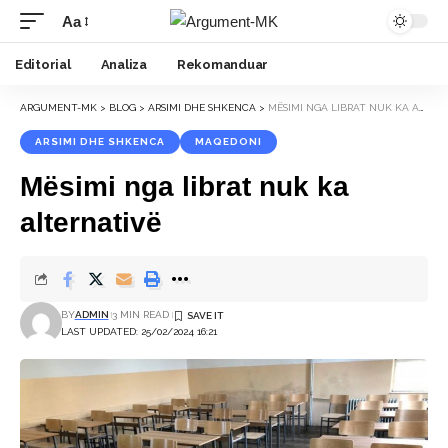
Aa
Font
Resizer
Editorial
Analiza
Rekomanduar
ARGUMENT-MK
>
BLOG
>
ARSIMI DHE SHKENCA
>
MËSIMI NGA LIBRAT NUK KA ALTERNATIVË
ARSIMI DHE SHKENCA
MAQEDONI
Mësimi nga librat nuk ka
alternativë
BY
ADMIN
3 MIN READ
LAST UPDATED: 25/02/2024 16:21