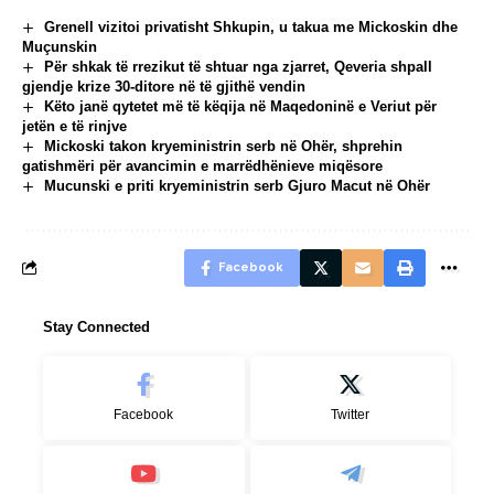
Grenell vizitoi privatisht Shkupin, u takua me Mickoskin dhe
Muçunskin
Për shkak të rrezikut të shtuar nga zjarret, Qeveria shpall
gjendje krize 30-ditore në të gjithë vendin
Këto janë qytetet më të këqija në Maqedoninë e Veriut për
jetën e të rinjve
Mickoski takon kryeministrin serb në Ohër, shprehin
gatishmëri për avancimin e marrëdhënieve miqësore
Mucunski e priti kryeministrin serb Gjuro Macut në Ohër
Facebook
Stay Connected
Facebook
Twitter