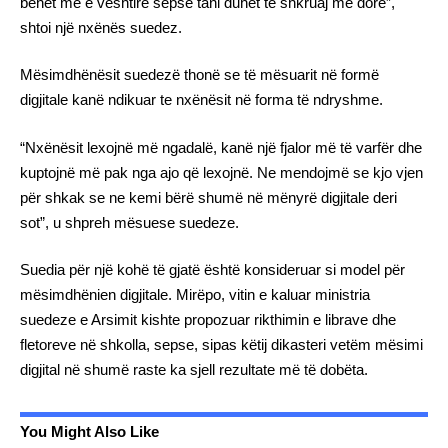
bëhet më e vështirë sepse tani duhet të shkruaj me dorë”,
shtoi një nxënës suedez.
Mësimdhënësit suedezë thonë se të mësuarit në formë
digjitale kanë ndikuar te nxënësit në forma të ndryshme.
“Nxënësit lexojnë më ngadalë, kanë një fjalor më të varfër dhe
kuptojnë më pak nga ajo që lexojnë. Ne mendojmë se kjo vjen
për shkak se ne kemi bërë shumë në mënyrë digjitale deri
sot”, u shpreh mësuese suedeze.
Suedia për një kohë të gjatë është konsideruar si model për
mësimdhënien digjitale. Mirëpo, vitin e kaluar ministria
suedeze e Arsimit kishte propozuar rikthimin e librave dhe
fletoreve në shkolla, sepse, sipas këtij dikasteri vetëm mësimi
digjital në shumë raste ka sjell rezultate më të dobëta.
You Might Also Like