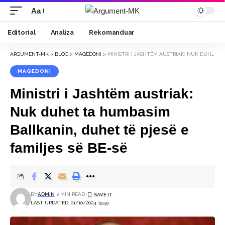
Aa
Font
Resizer
Editorial
Analiza
Rekomanduar
ARGUMENT-MK
>
BLOG
>
MAQEDONI
>
MINISTRI I JASHTËM AUSTRIAK: NUK DUHET TA HUMBASIM BALLKANIN, DUHET TË PJESË E FAMILJES SË BE-SË
MAQEDONI
Ministri i Jashtëm austriak:
Nuk duhet ta humbasim
Ballkanin, duhet të pjesë e
familjes së BE-së
BY
ADMIN
2 MIN READ
LAST UPDATED: 01/10/2024 19:59