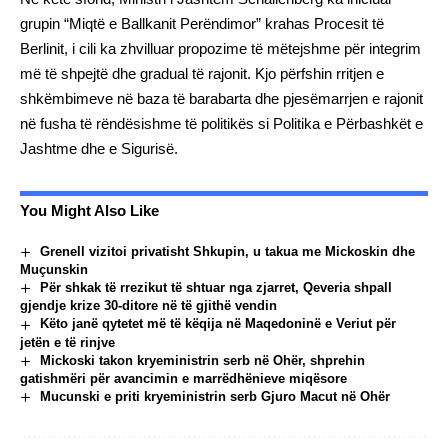
grupin “Miqtë e Ballkanit Perëndimor” krahas Procesit të
Berlinit, i cili ka zhvilluar propozime të mëtejshme për integrim
më të shpejtë dhe gradual të rajonit. Kjo përfshin rritjen e
shkëmbimeve në baza të barabarta dhe pjesëmarrjen e rajonit
në fusha të rëndësishme të politikës si Politika e Përbashkët e
Jashtme dhe e Sigurisë.
You Might Also Like
Grenell vizitoi privatisht Shkupin, u takua me Mickoskin dhe
Muçunskin
Për shkak të rrezikut të shtuar nga zjarret, Qeveria shpall
gjendje krize 30-ditore në të gjithë vendin
Këto janë qytetet më të këqija në Maqedoninë e Veriut për
jetën e të rinjve
Mickoski takon kryeministrin serb në Ohër, shprehin
gatishmëri për avancimin e marrëdhënieve miqësore
Mucunski e priti kryeministrin serb Gjuro Macut në Ohër