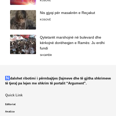
KOSOVË
Nis gjyqi për masakrën e Reçakut
KOSOVË
Qytetarët marshojnë në bulevard dhe
kërkojnë dorëheqjen e Ramës: Ju erdhi
fundi
SHQIPËRI
Ndalohet ribotimi i përmbajtjes (lajmeve dhe të gjitha shkrimeve
të tjera) pa lejen me shkrim të portalit “Argument”.
Quick Link
Editorial
Analiza