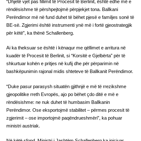
“Dhjetë vjet pas fillimit të Procesit të Berlinit, është edhe më e
rëndësishme të përshpejtojmë përpjekjet tona. Ballkani
Perëndimor më në fund duhet të bëhet pjesë e familjes sonë të
BE-së. Zgjerimi është instrumenti ynë më i fortë gjeostrategjik
për këtë”, ka thënë Schallenberg.
Ai ka theksuar se është i kënaqur me qëllimet e arritura në
kuadër të Procesit të Berlinit, si “Korsitë e Gjelbërta” për të
shkurtuar kohën e pritjes në kufij dhe për përparimin në
bashkëpunimin rajonal midis shteteve të Ballkanit Perëndimor.
“Duke pasur parasysh situatën gjithnjë e më të rrezikshme
gjeopolitike rreth Evropës, ajo po bëhet çdo ditë e më e
rëndësishme: ne nuk duhet të humbasim Ballkanin
Perëndimor. Ose eksportojmë stabilitet – përmes procesit të
zgjerimit – ose importojmë paqëndrueshmëri”, ka pohuar
ministri austriak.
Në këtë sfond, Ministri i Jashtëm Schallenberg ka iniciuar