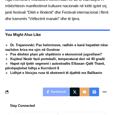
mbështesin manifestimet kultuore nacionale në këtë qytet siç
janë festivali “Ditët e Ilindenit” dhe Festivali internacional i filmit
dhe kamerës “Vëllezërit manaki” dhe të tjera.
You Might Also Like
Dr. Trajanovski: Pas helmimeve, radhën e kanë hepatitet nëse
vazhdon kriza me ujin në Gostivar
Pse dështoi plani për shpëtimin e ekonomisë jugosllave?
Kujdes/ Nesër fazë portokalli, temperaturat deri në 40 gradë
Hapet një tjetër segment i autostradës Elbasan–Qafë Thanë,
përshpejtohet lidhja e Korridorit 8
Lidhjet e lëvizjes ruse të ekstremit të djathtë me Ballkanin
Facebook
Stay Connected