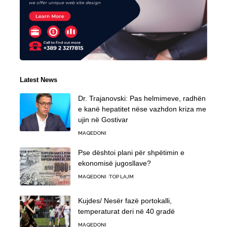
Latest News
Dr. Trajanovski: Pas helmimeve, radhën
e kanë hepatitet nëse vazhdon kriza me
ujin në Gostivar
MAQEDONI
Pse dështoi plani për shpëtimin e
ekonomisë jugosllave?
MAQEDONI
TOP LAJM
Kujdes/ Nesër fazë portokalli,
temperaturat deri në 40 gradë
MAQEDONI