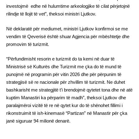
investojmë edhe në hulumtime arkeologjike të cilat përjetojnë
rilindje të llojit të vet”, theksoi ministri Ljutkov.
Në deklaratë për mediumet, ministri Ljutkov konfirmoi se me
vendim të Qeverisë është shuar Agjencia për mbështetje dhe
promovim të turizmit.
“Përfundimisht resorin e turizmit do ta kemi në duar të
Ministrisë së Kulturës dhe Turizmit me çka do të mund të
punojmë në programin për vitin 2026 dhe për përpunim të
strategjisë së re nacionale për zhvillim të turizmit. Ne duhet
bashkarisht me strategjitë t’i brendojmë qytetet tona dhe në atë
kuptim Manastiri ka përparim të madh”, theksoi Ljutkov dhe
paralajmëroi vizitë të re në qytet kur do të shënohet fillimi i
rikonstruimit të ish-kinemasë “Partizan” në Manastir për çka
janë siguruar 94 milionë denarë.