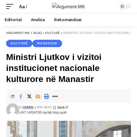
Aa
Font
Resizer
Editorial
Analiza
Rekomanduar
ARGUMENT-MK
>
BLOG
>
KULTURË
>
MINISTRI LJUTKOV I VIZITOI INSTITUCIONET NACIONALE KULTURORE NË MANASTIR
KULTURË
MAQEDONI
Ministri Ljutkov i vizitoi
institucionet nacionale
kulturore në Manastir
BY
ADMIN
3 MIN READ
LAST UPDATED: 09/06/2025 15:06