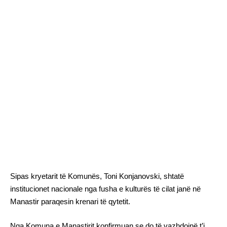
Sipas kryetarit të Komunës, Toni Konjanovski, shtatë
institucionet nacionale nga fusha e kulturës të cilat janë në
Manastir paraqesin krenari të qytetit.
Nga Komuna e Manastirit konfirmuan se do të vazhdojnë t’i