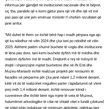
informua për gjendjet në institucionet nacionale dhe të bëjmë,
siç tha, paralele që e kemi gjetur para një viti dhe një vit më
pas pasi që unë jam emëruar ministër t’i shohim rezultatet që
janë arritur.
“Më duhet të them se është bërë hap i madh përpara nga ajo
që ka ndodhur në vitin 2024 dhe çka tani po ndodhë në vitin
2025. Atëherë patëm shumë buxhete të vogla dhe institucione
të lëna pas dore, tani kemi buxhete dyfish më të mëdha dhe
realizim dyfishm më të madh. Drejtorët e rinj në mënyrë të
drejtë i shpenzojnë mjetet buxhetore dhe në IN Enti dhe
Muzeu-Manasitr është realizuar projekti për restaurim të
fasadës së përparme për çka janë ndarë 1,2 milionë denarë,
këtë vit do të realizohet rregullimi parter i lapidariumit në vlerë
prej rreth 1,4 milionë denarë, është renovuar këndi i
suvenireve dhe është bërë nga mjete të veta të Muzeut,
hulumtimet arkeologjike të cilat në shtatë vitet e fundit çdokund
në shtet ishin reduktuar në minimum aktivitete, ndërkaq tani