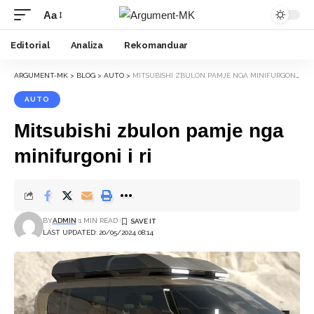
Aa
Font
Resizer
Editorial
Analiza
Rekomanduar
ARGUMENT-MK
>
BLOG
>
AUTO
>
MITSUBISHI ZBULON PAMJE NGA MINIFURGONI I RI
AUTO
Mitsubishi zbulon pamje nga
minifurgoni i ri
BY
ADMIN
1 MIN READ
LAST UPDATED: 20/05/2024 08:14