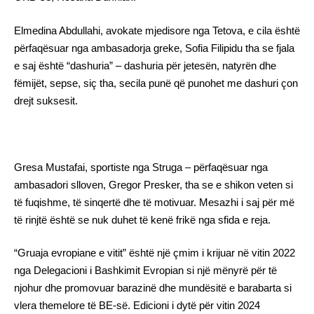
Elmedina Abdullahi, avokate mjedisore nga Tetova, e cila është
përfaqësuar nga ambasadorja greke, Sofia Filipidu tha se fjala
e saj është “dashuria” – dashuria për jetesën, natyrën dhe
fëmijët, sepse, siç tha, secila punë që punohet me dashuri çon
drejt suksesit.
Gresa Mustafai, sportiste nga Struga – përfaqësuar nga
ambasadori slloven, Gregor Presker, tha se e shikon veten si
të fuqishme, të sinqertë dhe të motivuar. Mesazhi i saj për më
të rinjtë është se nuk duhet të kenë frikë nga sfida e reja.
“Gruaja evropiane e vitit” është një çmim i krijuar në vitin 2022
nga Delegacioni i Bashkimit Evropian si një mënyrë për të
njohur dhe promovuar barazinë dhe mundësitë e barabarta si
vlera themelore të BE-së. Edicioni i dytë për vitin 2024