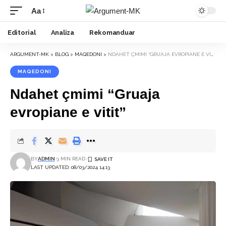
Aa
Font
Resizer
Editorial
Analiza
Rekomanduar
ARGUMENT-MK
>
BLOG
>
MAQEDONI
>
NDAHET ÇMIMI “GRUAJA EVROPIANE E VITIT”
MAQEDONI
Ndahet çmimi “Gruaja
evropiane e vitit”
BY
ADMIN
3 MIN READ
LAST UPDATED: 08/03/2024 14:13