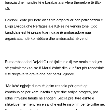
barazia dhe mundësitë e barabarta si vlera themelore të BE-
së.
Edicioni i dytë për këtë vit është organizuar nën patronazhin e
Ekipi Evropa dhe Përfaqësia e KB-së në vendin tonë. Çdo
kandidate është prezantuar nga anjë ambasadore nga
organizatat ndërkombëtare dhe ambasadat në vend.
Euroambasadori Dejvid Gir në fjalimin e tij me rastin e ndajes
së çmimit theksoi se 8 Marsi është dita kur flitet për rëndësinë
e të drejtave të grave dhe për barazi gjinore.
“Me këtë ngjarje duam të japim respekt për gratë që
kontribuojnë për komunitetin e tyre dhe arrijnë progres, por
edhe i thyejnë tabutë në shoqëri. Secila prej tyre është e
shkëlqyer në mënyrën e saj dhe është inspirim për të gjithë ne.