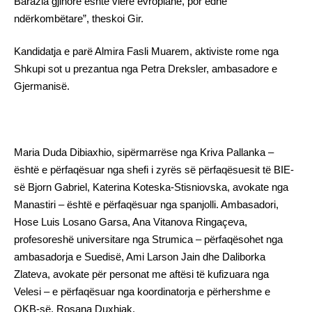
Barazia gjinore është vlerë evropiane, por edhe
ndërkombëtare”, theskoi Gir.
Kandidatja e parë Almira Fasli Muarem, aktiviste rome nga
Shkupi sot u prezantua nga Petra Dreksler, ambasadore e
Gjermanisë.
Maria Duda Dibiaxhio, sipërmarrëse nga Kriva Pallanka –
është e përfaqësuar nga shefi i zyrës së përfaqësuesit të BIE-
së Bjorn Gabriel, Katerina Koteska-Stisniovska, avokate nga
Manastiri – është e përfaqësuar nga spanjolli. Ambasadori,
Hose Luis Losano Garsa, Ana Vitanova Ringaçeva,
profesoreshë universitare nga Strumica – përfaqësohet nga
ambasadorja e Suedisë, Ami Larson Jain dhe Daliborka
Zlateva, avokate për personat me aftësi të kufizuara nga
Velesi – e përfaqësuar nga koordinatorja e përhershme e
OKB-së, Rosana Duxhiak.