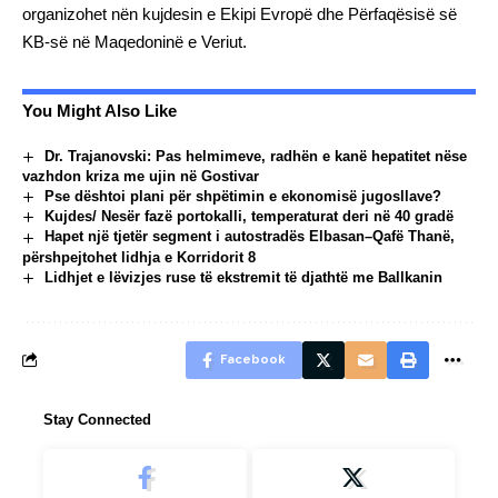
organizohet nën kujdesin e Ekipi Evropë dhe Përfaqësisë së
KB-së në Maqedoninë e Veriut.
You Might Also Like
Dr. Trajanovski: Pas helmimeve, radhën e kanë hepatitet nëse
vazhdon kriza me ujin në Gostivar
Pse dështoi plani për shpëtimin e ekonomisë jugosllave?
Kujdes/ Nesër fazë portokalli, temperaturat deri në 40 gradë
Hapet një tjetër segment i autostradës Elbasan–Qafë Thanë,
përshpejtohet lidhja e Korridorit 8
Lidhjet e lëvizjes ruse të ekstremit të djathtë me Ballkanin
Facebook
Stay Connected