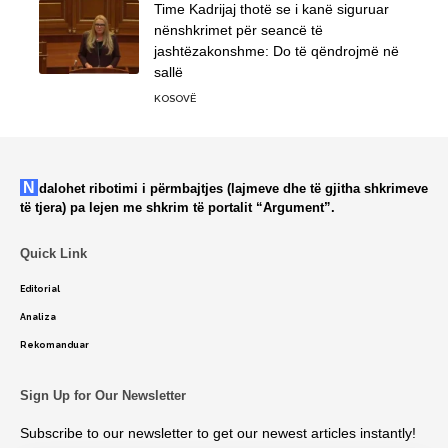
Time Kadrijaj thotë se i kanë siguruar
nënshkrimet për seancë të
jashtëzakonshme: Do të qëndrojmë në
sallë
KOSOVË
Ndalohet ribotimi i përmbajtjes (lajmeve dhe të gjitha shkrimeve
të tjera) pa lejen me shkrim të portalit “Argument”.
Quick Link
Editorial
Analiza
Rekomanduar
Sign Up for Our Newsletter
Subscribe to our newsletter to get our newest articles instantly!