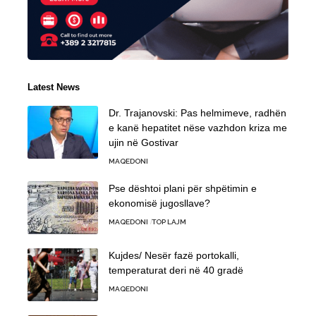
Latest News
Dr. Trajanovski: Pas helmimeve, radhën
e kanë hepatitet nëse vazhdon kriza me
ujin në Gostivar
MAQEDONI
Pse dështoi plani për shpëtimin e
ekonomisë jugosllave?
MAQEDONI
TOP LAJM
Kujdes/ Nesër fazë portokalli,
temperaturat deri në 40 gradë
MAQEDONI