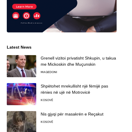
Latest News
Grenell vizitoi privatisht Shkupin, u takua
me Mickoskin dhe Muçunskin
MAQEDONI
Shpëtohet mrekullisht një fëmijë pas
rënies në ujë në Motrovicë
KOSOVË
Nis gjyqi për masakrën e Reçakut
KOSOVË