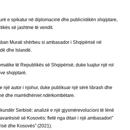
igurë e spikatur në diplomacinë dhe publicistikën shqiptare,
tikës së jashtme të vendit.
Shaban Murati shërbeu si ambasador i Shqipërisë në
ndë dhe Islandë.
omatike të Republikës së Shqipërisë, duke luajtur një rol
ëve shqiptarë.
një autor i njohur, duke publikuar një sërë librash dhe
cinë dhe marrëdhëniet ndërkombëtare.
a kundër Serbisë: analizë e një gjysmërevolucioni të lënë
avarësisë së Kosovës: fletë nga ditari i një ambasadori”
risë dhe Kosovës” (2021).