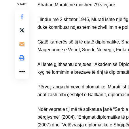
Shaban Murati, në moshën 79-vjeçare.
SHARE
I lindur më 2 shtator 1945, Murati ishte një f
duke kontribuar ndjeshëm në zhvillimin e poli
Gjatë karrierës së tij të gjatë diplomatike, 
Maqedoninë e Veriut, Suedi, Norvegji, Finla
Ai ishte gjithashtu drejtues i Akademisë Dipl
kyç në formimin e brezave të rinj të diplomat
Përveç angazhimeve diplomatike, Murati ishte 
analizash mbi çështjet e Ballkanit, diploma
Ndër veprat e tij më të spikatura janë “Serbi
përgjysmë” (2004), “Enigmat diplomatike të p
(2007) dhe “Vetëvrasja diplomatike e Shqipë