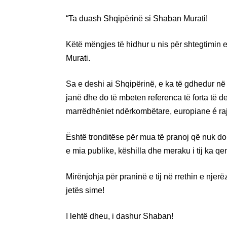
“Ta duash Shqipërinë si Shaban Murati!
Këtë mëngjes të hidhur u nis për shtegtimin e f
Murati.
Sa e deshi ai Shqipërinë, e ka të gdhedur në vepr
janë dhe do të mbeten referenca të forta të de
marrëdhëniet ndërkombëtare, europiane é ra
Është tronditëse për mua të pranoj që nuk do
e mia publike, këshilla dhe meraku i tij ka q
Mirënjohja për praninë e tij në rrethin e njerë
jetës sime!
I lehtë dheu, i dashur Shaban!