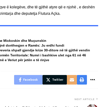
iqve é kolegëve, dhe të gjithë atyre që e njohë , e deshën
krimtarja dhe deputetja Flutura Açka.
a me Mickoskin dhe Muçunskin
jnë dorëheqjen e Ramës: Ju erdhi fundi
Qeveria shpall gjendje krize 30-ditore në të gjithë vendin
rmën Territoriale: Numri i bashkive ulet nga 61 në 46
 e Veriut për jetën e të rinjve
Facebook
Twitter
NEXT ARTICLE