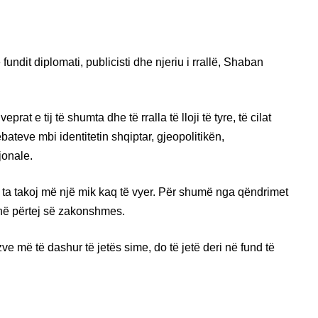
undit diplomati, publicisti dhe njeriu i rrallë, Shaban
at e tij të shumta dhe të rralla të lloji të tyre, të cilat
bateve mbi identitetin shqiptar, gjeopolitikën,
jonale.
 ta takoj më një mik kaq të vyer. Për shumë nga qëndrimet
enë përtej së zakonshmes.
zve më të dashur të jetës sime, do të jetë deri në fund të