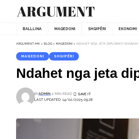
BALLLINA
MAQEDONI
SHQIPËRI
EKONOMI
ARGUMENT-MK
>
BLOG
>
MAQEDONI
>
NDAHET NGA JETA DIPLOMATI SHABAN
MAQEDONI
SHQIPËRI
Ndahet nga jeta di
BY
ADMIN
2 MIN READ
LAST UPDATED: 14/02/2025 09:28