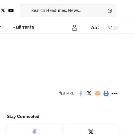
Aa
T
+ MË TEPËR
Font
Resizer
i
SHARE
Stay Connected