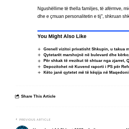
Ngushëllime të thella familjes, të afërmve, m
dhe e çmuan personalitetin e tij”, shkruan sh
You Might Also Like
Grenell vizitoi privatisht Shkupin, u taku
Qytetarët marshojnë në bulevard dhe kërko
Për shkak të rrezikut të shtuar nga zjarret, 
Depozitohet në Kuvend raporti i PS për Refo
Këto janë qytetet më të këqija në Maqedoninë
Share This Article
PREVIOUS ARTICLE