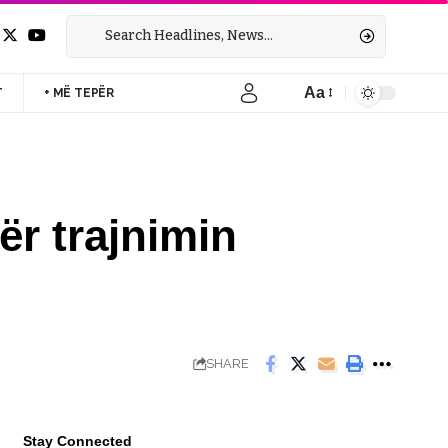
Aa
T
+ MË TEPËR
Font
Resizer
r trajnimin
SHARE
Stay Connected