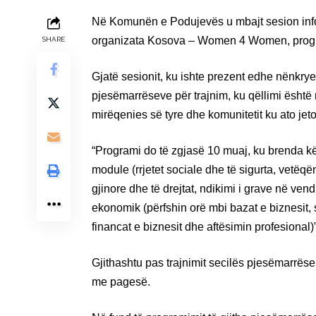
Në Komunën e Podujevës u mbajt sesion infor
organizata Kosova – Women 4 Women, program 
SHARE
Gjatë sesionit, ku ishte prezent edhe nënkrye
pjesëmarrëseve për trajnim, ku qëllimi është
mirëqenies së tyre dhe komunitetit ku ato jet
“Programi do të zgjasë 10 muaj, ku brenda kë
module (rrjetet sociale dhe të sigurta, vetë
gjinore dhe të drejtat, ndikimi i grave në ve
ekonomik (përfshin orë mbi bazat e biznesit, s
financat e biznesit dhe aftësimin profesional)”
Gjithashtu pas trajnimit secilës pjesëmarrë
me pagesë.