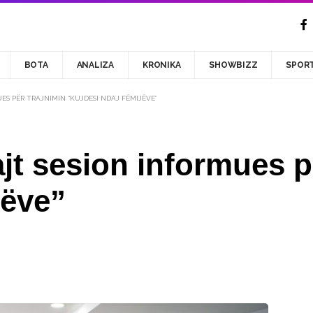
BOTA
ANALIZA
KRONIKA
SHOWBIZZ
SPOR
S PËR TRAJNIMIN “KUJDESI NDAJ FËMIJËVE”
t sesion informues pë
jëve”