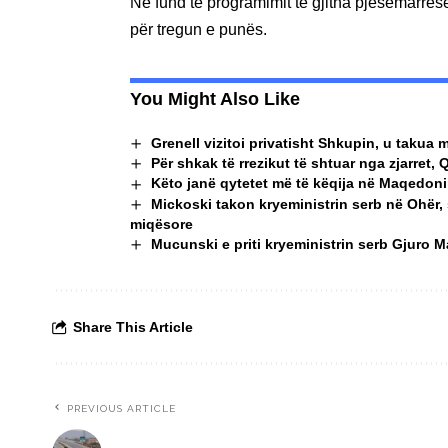
Në fund të programimit të gjitha pjesëmarrëse
për tregun e punës.
You Might Also Like
Grenell vizitoi privatisht Shkupin, u taku
Për shkak të rrezikut të shtuar nga zjarret, 
Këto janë qytetet më të këqija në Maqedoninë
Mickoski takon kryeministrin serb në Ohër,
miqësore
Mucunski e priti kryeministrin serb Gjuro 
Share This Article
PREVIOUS ARTICLE