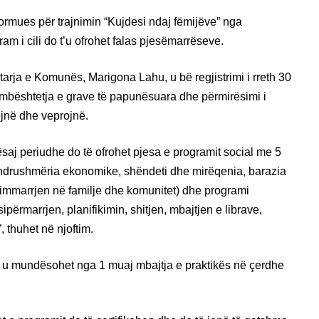
mues për trajnimin “Kujdesi ndaj fëmijëve” nga
i cili do t’u ofrohet falas pjesëmarrëseve.
tarja e Komunës, Marigona Lahu, u bë regjistrimi i rreth 30
 mbështetja e grave të papunësuara dhe përmirësimi i
ojnë dhe veprojnë.
saj periudhe do të ofrohet pjesa e programit social me 5
qëndrushmëria ekonomike, shëndeti dhe mirëqenia, barazia
ndimmarrjen në familje dhe komunitet) dhe programi
ipërmarrjen, planifikimin, shitjen, mbajtjen e librave,
, thuhet në njoftim.
se u mundësohet nga 1 muaj mbajtja e praktikës në çerdhe