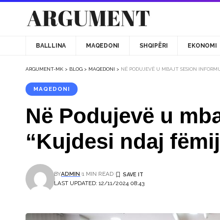
BALLLINA
MAQEDONI
SHQIPËRI
EKONOMI
ARGUMENT-MK
>
BLOG
>
MAQEDONI
>
NË PODUJEVË U MBAJT SESION INFORMUE
MAQEDONI
Në Podujevë u mbaj
“Kujdesi ndaj fëmi
BY
ADMIN
1 MIN READ
LAST UPDATED: 12/11/2024 08:43