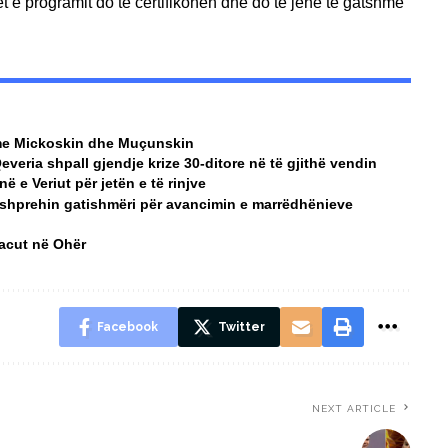
t e programit do të certifikohen dhe do të jenë të gatshme
a me Mickoskin dhe Muçunskin
Qeveria shpall gjendje krize 30-ditore në të gjithë vendin
 e Veriut për jetën e të rinjve
 shprehin gatishmëri për avancimin e marrëdhënieve
Macut në Ohër
Facebook
Twitter
NEXT ARTICLE