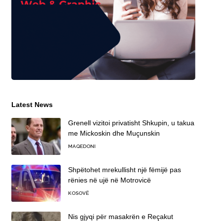
Latest News
Grenell vizitoi privatisht Shkupin, u takua
me Mickoskin dhe Muçunskin
MAQEDONI
Shpëtohet mrekullisht një fëmijë pas
rënies në ujë në Motrovicë
KOSOVË
Nis gjyqi për masakrën e Reçakut