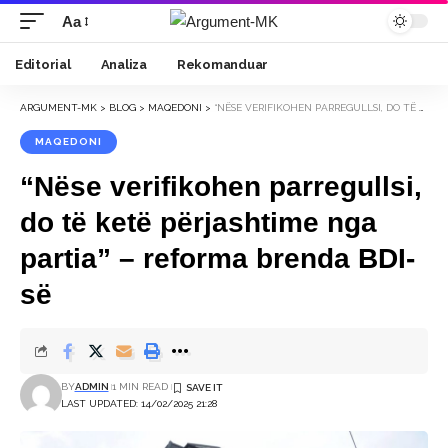
Aa
Font
Resizer
Editorial
Analiza
Rekomanduar
ARGUMENT-MK
>
BLOG
>
MAQEDONI
>
“NËSE VERIFIKOHEN PARREGULLSI, DO TË KETË PËRJASHTIME NGA PARTIA” – REFORMA BRENDA BDI-SË
MAQEDONI
“Nëse verifikohen parregullsi,
do të ketë përjashtime nga
partia” – reforma brenda BDI-
së
BY
ADMIN
1 MIN READ
LAST UPDATED: 14/02/2025 21:28