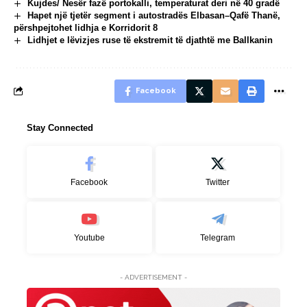
Kujdes/ Nesër fazë portokalli, temperaturat deri në 40 gradë
Hapet një tjetër segment i autostradës Elbasan–Qafë Thanë,
përshpejtohet lidhja e Korridorit 8
Lidhjet e lëvizjes ruse të ekstremit të djathtë me Ballkanin
Facebook
Stay Connected
Facebook
Twitter
Youtube
Telegram
- ADVERTISEMENT -