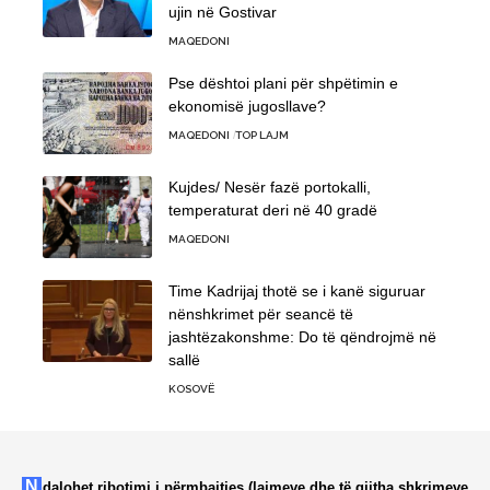
ujin në Gostivar
MAQEDONI
Pse dështoi plani për shpëtimin e
ekonomisë jugosllave?
MAQEDONI
TOP LAJM
Kujdes/ Nesër fazë portokalli,
temperaturat deri në 40 gradë
MAQEDONI
Time Kadrijaj thotë se i kanë siguruar
nënshkrimet për seancë të
jashtëzakonshme: Do të qëndrojmë në
sallë
KOSOVË
Ndalohet ribotimi i përmbajtjes (lajmeve dhe të gjitha shkrimeve