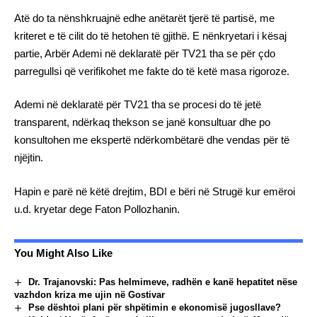
Atë do ta nënshkruajnë edhe anëtarët tjerë të partisë, me
kriteret e të cilit do të hetohen të gjithë. E nënkryetari i kësaj
partie, Arbër Ademi në deklaratë për TV21 tha se për çdo
parregullsi që verifikohet me fakte do të ketë masa rigoroze.
Ademi në deklaratë për TV21 tha se procesi do të jetë
transparent, ndërkaq thekson se janë konsultuar dhe po
konsultohen me ekspertë ndërkombëtarë dhe vendas për të
njëjtin.
Hapin e parë në këtë drejtim, BDI e bëri në Strugë kur emëroi
u.d. kryetar dege Faton Pollozhanin.
You Might Also Like
Dr. Trajanovski: Pas helmimeve, radhën e kanë hepatitet nëse
vazhdon kriza me ujin në Gostivar
Pse dështoi plani për shpëtimin e ekonomisë jugosllave?