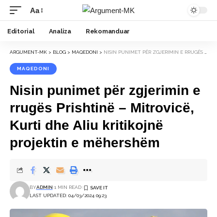
Aa
Font
Resizer
Editorial
Analiza
Rekomanduar
ARGUMENT-MK
>
BLOG
>
MAQEDONI
>
NISIN PUNIMET PËR ZGJERIMIN E RRUGËS PRISHTINË – MITROVICË, KURTI DHE ALIU KRITIKOJNË PROJEKTIN E MËHERSHËM
MAQEDONI
Nisin punimet për zgjerimin e
rrugës Prishtinë – Mitrovicë,
Kurti dhe Aliu kritikojnë
projektin e mëhershëm
BY
ADMIN
1 MIN READ
LAST UPDATED: 04/03/2024 09:23