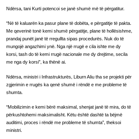
Ndërsa, tani Kurti potencoi se janë shumë më të përgatitur.
“Në të kaluarën ka pasur plane të dobëta, e përgatitje të pakta.
Me qeverinë tonë kemi shumë përgatitje, plane të hollësishme,
prandaj punët janë të rregullta sipas procedurës. Nuk do të
mungojë angazhimi ynë. Nga një rrugë e cila ishte me dy
korsi, tash do të kemi rrugë nacionale me dy drejtime, secila
me nga dy korsi”, ka thënë ai.
Ndërsa, ministri i Infrastrukturës, Liburn Aliu tha se projekti për
zgjerimin e rrugës ka qenë shumë i rëndë e me probleme të
shumta.
“Mobilizimin e kemi bërë maksimal, shenjat janë të mira, do të
përkushtohemi maksimalisht. Këtu është dashtë ta bëjmë
auditimi, proces i rëndë me probleme të shumta”, theksoi
ministri.