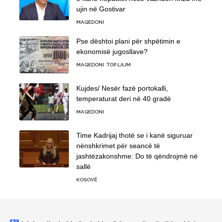
ujin në Gostivar
MAQEDONI
Pse dështoi plani për shpëtimin e
ekonomisë jugosllave?
MAQEDONI
TOP LAJM
Kujdes/ Nesër fazë portokalli,
temperaturat deri në 40 gradë
MAQEDONI
Time Kadrijaj thotë se i kanë siguruar
nënshkrimet për seancë të
jashtëzakonshme: Do të qëndrojmë në
sallë
KOSOVË