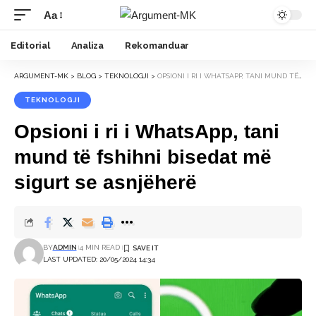
Aa
Font
Resizer
Editorial
Analiza
Rekomanduar
ARGUMENT-MK
>
BLOG
>
TEKNOLOGJI
>
OPSIONI I RI I WHATSAPP, TANI MUND TË FSHIHNI BISEDAT MË SIGURT SE ASNJËHERË
TEKNOLOGJI
Opsioni i ri i WhatsApp, tani
mund të fshihni bisedat më
sigurt se asnjëherë
BY
ADMIN
4 MIN READ
LAST UPDATED: 20/05/2024 14:34