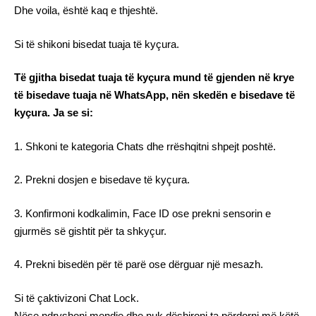
Dhe voila, është kaq e thjeshtë.
Si të shikoni bisedat tuaja të kyçura.
Të gjitha bisedat tuaja të kyçura mund të gjenden në krye
të bisedave tuaja në WhatsApp, nën skedën e bisedave të
kyçura. Ja se si:
1. Shkoni te kategoria Chats dhe rrëshqitni shpejt poshtë.
2. Prekni dosjen e bisedave të kyçura.
3. Konfirmoni kodkalimin, Face ID ose prekni sensorin e
gjurmës së gishtit për ta shkyçur.
4. Prekni bisedën për të parë ose dërguar një mesazh.
Si të çaktivizoni Chat Lock.
Nëse ndryshoni mendje dhe nuk dëshironi ta përdorni më këtë