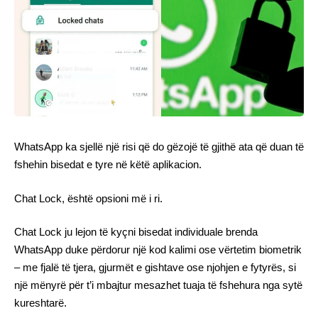
WhatsApp ka sjellë një risi që do gëzojë të gjithë ata që duan të
fshehin bisedat e tyre në këtë aplikacion.
Chat Lock, është opsioni më i ri.
Chat Lock ju lejon të kyçni bisedat individuale brenda
WhatsApp duke përdorur një kod kalimi ose vërtetim biometrik
– me fjalë të tjera, gjurmët e gishtave ose njohjen e fytyrës, si
një mënyrë për t’i mbajtur mesazhet tuaja të fshehura nga sytë
kureshtarë.