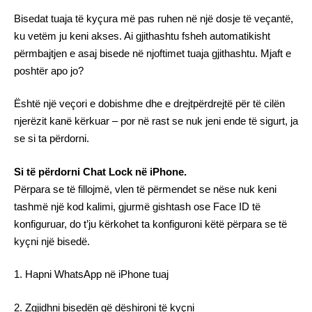
Bisedat tuaja të kyçura më pas ruhen në një dosje të veçantë,
ku vetëm ju keni akses. Ai gjithashtu fsheh automatikisht
përmbajtjen e asaj bisede në njoftimet tuaja gjithashtu. Mjaft e
poshtër apo jo?
Është një veçori e dobishme dhe e drejtpërdrejtë për të cilën
njerëzit kanë kërkuar – por në rast se nuk jeni ende të sigurt, ja
se si ta përdorni.
Si të përdorni Chat Lock në iPhone.
Përpara se të fillojmë, vlen të përmendet se nëse nuk keni
tashmë një kod kalimi, gjurmë gishtash ose Face ID të
konfiguruar, do t’ju kërkohet ta konfiguroni këtë përpara se të
kyçni një bisedë.
1. Hapni WhatsApp në iPhone tuaj
2. Zgjidhni bisedën që dëshironi të kyçni