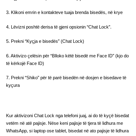
3. Klikoni emrin e kontakteve tuaja brenda bisedës, në krye
4. Lëvizni poshtë derisa të gjeni opsionin “Chat Lock”.
5. Prekni “Kyçja e bisedës” (Chat Lock)
6. Aktivizo çelësin për “Blloko këtë bisedë me Face ID” (kjo do
të kërkojë Face ID)
7. Prekni “Shiko” për të parë bisedën në dosjen e bisedave të
kyçura
Kur aktivizoni Chat Lock nga telefoni juaj, ai do të kyçë bisedat
vetëm në atë pajisje. Nëse keni pajisje të tjera të lidhura me
WhatsApp, si laptop ose tablet, bisedat në ato pajisje të lidhura