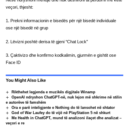
veçori, thjesht:
1. Prekni informacionin e bisedës për një bisedë individuale
ose një bisedë në grup
2. Lëvizni poshtë derisa të gjeni “Chat Lock”
3. Çaktivizo dhe konfirmo kodkalimin, gjurmën e gishtit ose
Face ID
You Might Also Like
Rikthehet legjenda e muzikës digjitale Winamp
OpenAI ndryshon ChatGPT-në, nuk lejon më shkrime në stilin
e autorëve të famshëm
Ora e parë inteligjente e Nothing do të lansohet në shtator
God of War Laufey do të vijë në PlayStation 5 në shkurt
Me Health in ChatGPT, mund të analizoni ilaçet dhe analizat –
veçori e re