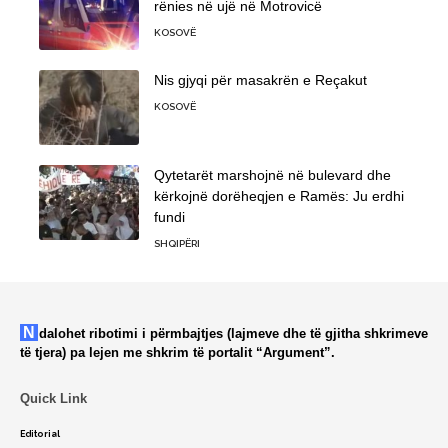
rënies në ujë në Motrovicë
KOSOVË
Nis gjyqi për masakrën e Reçakut
KOSOVË
Qytetarët marshojnë në bulevard dhe
kërkojnë dorëheqjen e Ramës: Ju erdhi
fundi
SHQIPËRI
Ndalohet ribotimi i përmbajtjes (lajmeve dhe të gjitha shkrimeve
të tjera) pa lejen me shkrim të portalit “Argument”.
Quick Link
Editorial