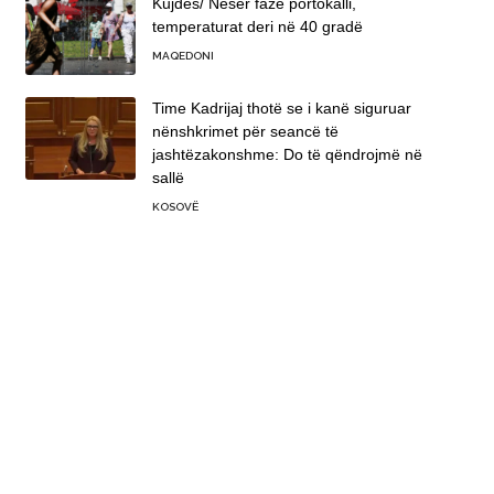
Kujdes/ Nesër fazë portokalli,
temperaturat deri në 40 gradë
MAQEDONI
Time Kadrijaj thotë se i kanë siguruar
nënshkrimet për seancë të
jashtëzakonshme: Do të qëndrojmë në
sallë
KOSOVË