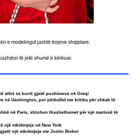
n e modelingut jashtë trojeve shqiptare.
vazhdon të jetë shumë e kërkuar.
ë afërt se kurrë gjatë pushimeve në Greqi
 në Uashington, por përballet me kritika për shkak të
hkë në Paris, shtohen thashethemet për një martesë të
atë një mbrëmjeje në New York
gjatë një mbrëmjeje me Justin Bieber