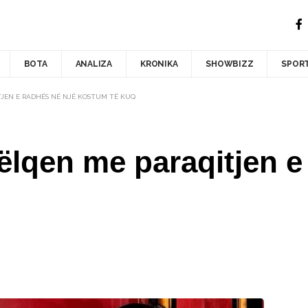
BOTA
ANALIZA
KRONIKA
SHOWBIZZ
SPOR
TJEN E RADHËS NË NJË KOSTUM TË KUQ
ëlqen me paraqitjen e