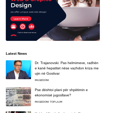
Latest News
Dr. Trajanovski: Pas helmimeve, radhën
e kanë hepatitet nëse vazhdon kriza me
ujin në Gostivar
MAQEDONI
Pse dështoi plani për shpëtimin e
ekonomisë jugosllave?
MAQEDONI
TOP LAJM