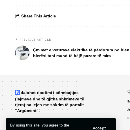
Share This Article
PREVIOUS ARTICLE
Çmimet e veturave elektrike të përdorura po bien
blerësi tani mund të bëjë pazare të mira
Q
Ndalohet ribotimi i përmbajtjes
(lajmeve dhe të gjitha shkrimeve të
Ed
tjera) pa lejen me shkrim të portalit
“Argument”.
A
R
By using this site, you agree to the
Accept