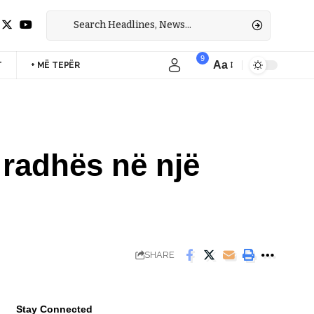
9
Aa
T
+ MË TEPËR
Font
Resizer
 radhës në një
SHARE
Stay Connected