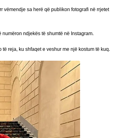
r vëmendje sa herë që publikon fotografi në rrjetet
hmë numëron ndjekës të shumtë në Instagram.
 të reja, ku shfaqet e veshur me një kostum të kuq.