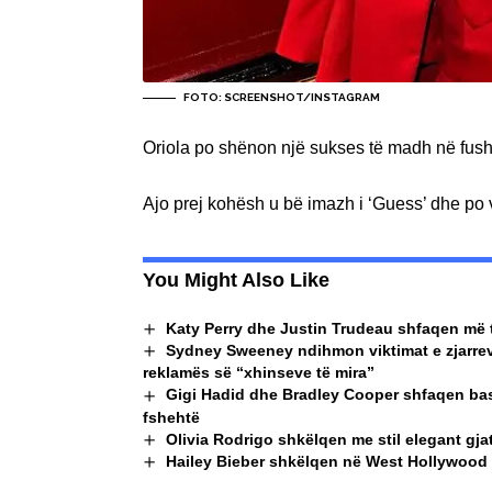
FOTO: SCREENSHOT/INSTAGRAM
Oriola po shënon një sukses të madh në fushë
Ajo prej kohësh u bë imazh i ‘Guess’ dhe po 
You Might Also Like
Katy Perry dhe Justin Trudeau shfaqen më t
Sydney Sweeney ndihmon viktimat e zjarreve
reklamës së “xhinseve të mira”
Gigi Hadid dhe Bradley Cooper shfaqen bas
fshehtë
Olivia Rodrigo shkëlqen me stil elegant gj
Hailey Bieber shkëlqen në West Hollywood 