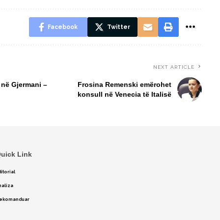
Facebook
Twitter
NEXT ARTICLE
 në Gjermani –
Frosina Remenski emërohet
konsull në Venecia të Italisë
uick Link
itorial
naliza
ekomanduar