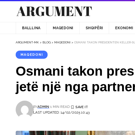
BALLLINA
MAQEDONI
SHQIPËRI
EKONOMI
ARGUMENT-MK
>
BLOG
>
MAQEDONI
>
OSMANI TAKON PRESIDENTEN KELLER-SU
MAQEDONI
Osmani takon presi
jetë një nga partn
BY
ADMIN
1 MIN READ
LAST UPDATED: 14/02/2025 10:43