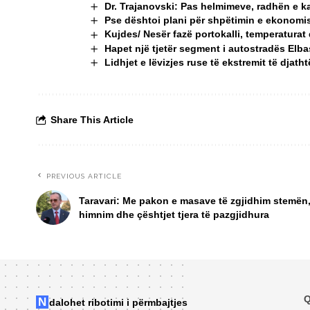
Dr. Trajanovski: Pas helmimeve, radhën e k
Pse dështoi plani për shpëtimin e ekonomi
Kujdes/ Nesër fazë portokalli, temperaturat 
Hapet një tjetër segment i autostradës Elba
Lidhjet e lëvizjes ruse të ekstremit të djath
Share This Article
PREVIOUS ARTICLE
Taravari: Me pakon e masave të zgjidhim stemën
himnim dhe çështjet tjera të pazgjidhura
Q
Ndalohet ribotimi i përmbajtjes