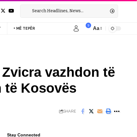
9
Aa
T
+ MË TEPËR
Font
Resizer
 Zvicra vazhdon të
m të Kosovës
SHARE
Stay Connected