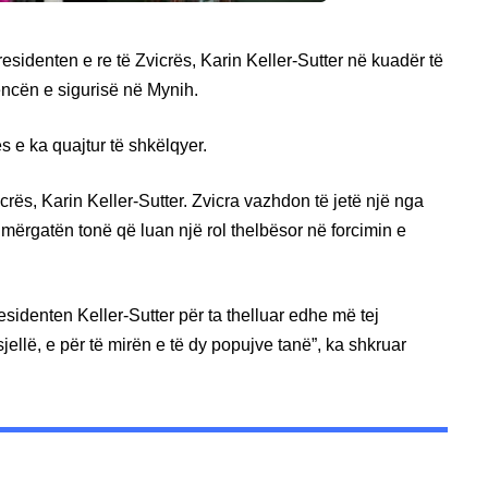
sidenten e re të Zvicrës, Karin Keller-Sutter në kuadër të
encën e sigurisë në Mynih.
 e ka quajtur të shkëlqyer.
crës, Karin Keller-Sutter. Zvicra vazhdon të jetë një nga
ërgatën tonë që luan një rol thelbësor në forcimin e
identen Keller-Sutter për ta thelluar edhe më tej
rsjellë, e për të mirën e të dy popujve tanë”, ka shkruar