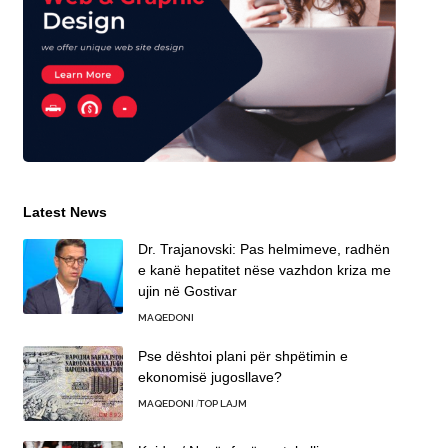
Latest News
Dr. Trajanovski: Pas helmimeve, radhën
e kanë hepatitet nëse vazhdon kriza me
ujin në Gostivar
MAQEDONI
Pse dështoi plani për shpëtimin e
ekonomisë jugosllave?
MAQEDONI
TOP LAJM