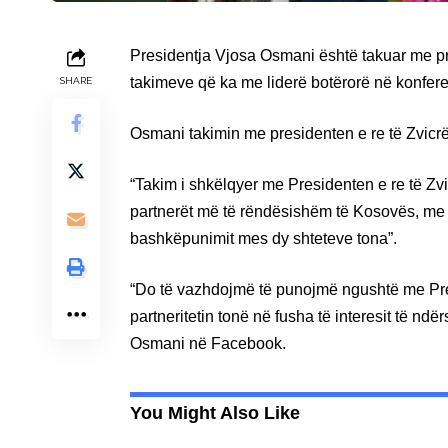
Presidentja Vjosa Osmani është takuar me pre
takimeve që ka me liderë botërorë në konfer
SHARE
Osmani takimin me presidenten e re të Zvicrës
“Takim i shkëlqyer me Presidenten e re të Zvi
partnerët më të rëndësishëm të Kosovës, me m
bashkëpunimit mes dy shteteve tona”.
“Do të vazhdojmë të punojmë ngushtë me Pres
partneritetin tonë në fusha të interesit të ndë
Osmani në Facebook.
You Might Also Like