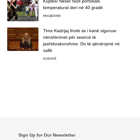
Kujdes/ Nesër fazë portokalli,
temperaturat deri në 40 gradë
MAQEDONI
Time Kadrijaj thotë se i kanë siguruar
nënshkrimet për seancë të
jashtëzakonshme: Do të qëndrojmë në
sallë
KOSOVË
Sign Up for Our Newsletter