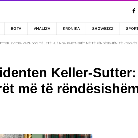
BOTA
ANALIZA
KRONIKA
SHOWBIZZ
SPOR
TTER: ZVICRA VAZHDON TË JETË NJË NGA PARTNERËT MË TË RËNDËSISHËM TË KOSOVËS
denten Keller-Sutter:
erët më të rëndësishë