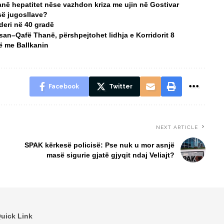
anë hepatitet nëse vazhdon kriza me ujin në Gostivar
së jugosllave?
deri në 40 gradë
san–Qafë Thanë, përshpejtohet lidhja e Korridorit 8
të me Ballkanin
Facebook
Twitter
NEXT ARTICLE
,
SPAK kërkesë policisë: Pse nuk u mor asnjë
masë sigurie gjatë gjyqit ndaj Veliajt?
uick Link